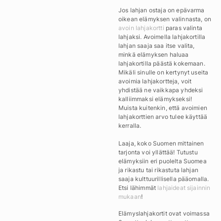
Jos lahjan ostaja on epävarma
oikean elämyksen valinnasta, on
avoin lahjakortti
paras valinta
lahjaksi. Avoimella lahjakortilla
lahjan saaja saa itse valita,
minkä elämyksen haluaa
lahjakortilla päästä kokemaan.
Mikäli sinulle on kertynyt useita
avoimia lahjakortteja, voit
yhdistää ne vaikkapa yhdeksi
kalliimmaksi elämykseksi!
Muista kuitenkin, että avoimien
lahjakorttien arvo tulee käyttää
kerralla.
Laaja, koko Suomen mittainen
tarjonta voi yllättää! Tutustu
elämyksiin eri puolelta Suomea
ja rikastu tai rikastuta lahjan
saaja kulttuurillisella pääomalla.
Etsi lähimmät
lahjaideat sijainnin
mukaan
!
Elämyslahjakortit ovat voimassa