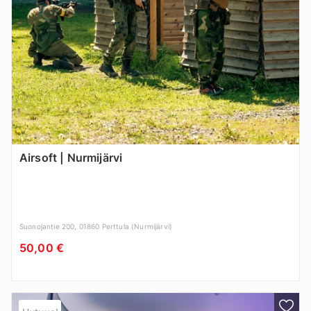
Airsoft | Nurmijärvi
Suonojantie 200, 01860 Perttula (Nurmijärvi)
50,00 €