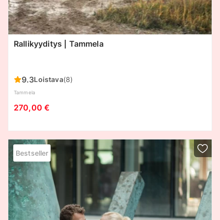
Rallikyyditys | Tammela
9.3
Loistava
(8)
Tammela
270,00 €
Bestseller