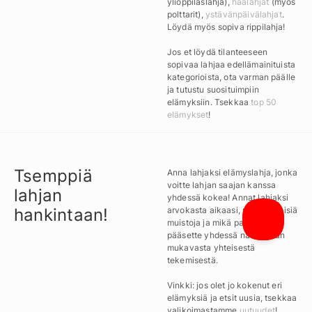
ylioppilaslahja),
häälahjat
(myös
polttarit),
ystävänpäivälahjat
.
Löydä myös sopiva rippilahja!
Jos et löydä tilanteeseen
sopivaa lahjaa edellämainituista
kategorioista, ota varman päälle
ja tutustu suosituimpiin
elämyksiin. Tsekkaa
top 50
elämykset
!
Tsemppiä
Anna lahjaksi elämyslahja, jonka
voitte lahjan saajan kanssa
lahjan
yhdessä kokea! Annat lahjaksi
hankintaan!
arvokasta aikaasi, uusia yhteisiä
muistoja ja mikä parasta,
pääsette yhdessä nauttimaan
mukavasta yhteisestä
tekemisestä.
Vinkki: jos olet jo kokenut eri
elämyksiä ja etsit uusia, tsekkaa
valikoimastamme
uutuudet
!