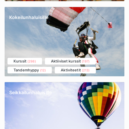
Kokeilunhaluisille
Kurssit
Aktiiviset kurssit
(298)
(197)
Tandemhyppy
Aktiviteetit
(12)
(213)
Seikkailunhaluisille