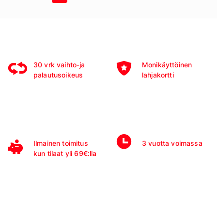
30 vrk vaihto-ja
Monikäyttöinen
palautusoikeus
lahjakortti
Ilmainen toimitus
3 vuotta voimassa
kun tilaat yli 69€:lla