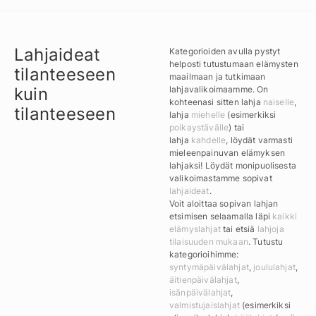
Lahjaideat
Kategorioiden avulla pystyt
helposti tutustumaan elämysten
tilanteeseen
maailmaan ja tutkimaan
kuin
lahjavalikoimaamme. On
kohteenasi sitten lahja
naiselle
,
tilanteeseen
lahja
miehelle
(esimerkiksi
poikaystävälle
) tai
lahja
kahdelle
, löydät varmasti
mieleenpainuvan elämyksen
lahjaksi! Löydät monipuolisesta
valikoimastamme sopivat
lahjaideat
.
Voit aloittaa sopivan lahjan
etsimisen selaamalla läpi
kaikki
elämyslahjat
tai etsiä
lahjoja
tilaisuuden mukaan
. Tutustu
kategorioihimme:
syntymäpäivälahjat
,
joululahjat
,
äitienpäivälahjat
,
isänpäivälahjat
,
valmistujaislahjat
(esimerkiksi