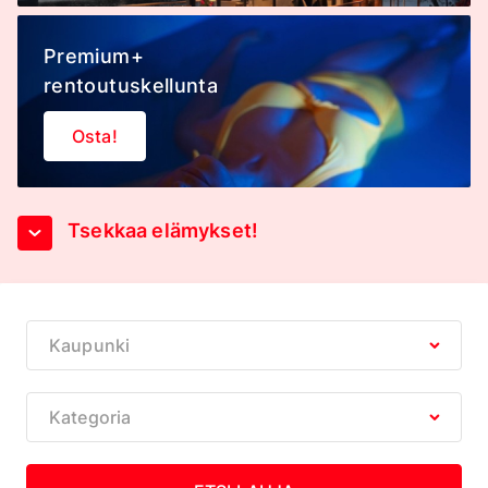
Premium+
rentoutuskellunta
Osta!
Tsekkaa elämykset!
Kaupunki
Kategoria