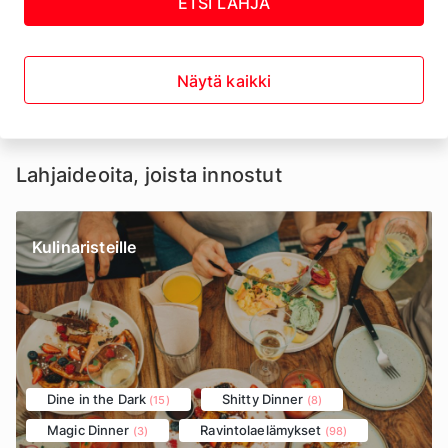
ETSI LAHJA
Näytä kaikki
Lahjaideoita, joista innostut
Kulinaristeille
Dine in the Dark
Shitty Dinner
(15)
(8)
Magic Dinner
Ravintolaelämykset
(3)
(98)