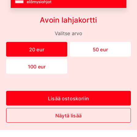
Avoin lahjakortti
Valitse arvo
20 eur
50 eur
100 eur
Lisää ostoskoriin
Näytä lisää