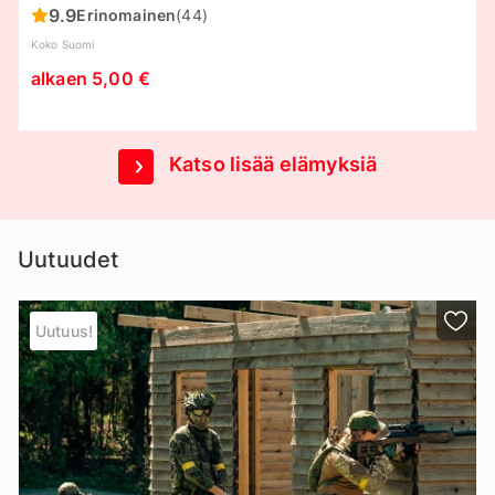
9.9
Erinomainen
(44)
Koko Suomi
alkaen 5,00 €
Katso lisää elämyksiä
Uutuudet
Uutuus!