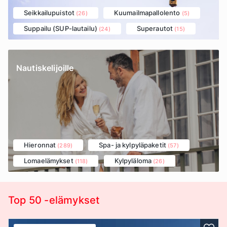
Seikkailupuistot
Kuumailmapallolento
(26)
(5)
Suppailu (SUP-lautailu)
Superautot
(24)
(15)
Nautiskelijoille
Hieronnat
Spa- ja kylpyläpaketit
(289)
(57)
Lomaelämykset
Kylpyläloma
(118)
(26)
Top 50 -elämykset