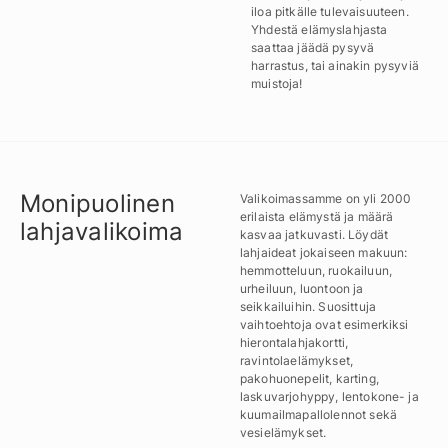
iloa pitkälle tulevaisuuteen.
Yhdestä elämyslahjasta
saattaa jäädä pysyvä
harrastus, tai ainakin pysyviä
muistoja!
Monipuolinen
Valikoimassamme on yli 2000
erilaista elämystä ja määrä
lahjavalikoima
kasvaa jatkuvasti. Löydät
lahjaideat jokaiseen makuun:
hemmotteluun, ruokailuun,
urheiluun, luontoon ja
seikkailuihin. Suosittuja
vaihtoehtoja ovat esimerkiksi
hierontalahjakortti,
ravintolaelämykset,
pakohuonepelit, karting,
laskuvarjohyppy, lentokone- ja
kuumailmapallolennot sekä
vesielämykset.