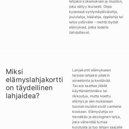
lahjaksi kokemuksen ja muiston,
joka säilyy ikuisesti. Olipa
kyseessä syntymäpäivälahja,
joululahja, häälahja, rippilahja tai
lahja ystävälle – meiltä löydät
elämykset, jotka todella
ilahduttavat.
Miksi
Lahjakortti elämykseen
tarjoaa lahjaksi jotakin
elämyslahjakortti
aineetonta ja kestävää.
on täydellinen
Tavara saattaa jäädä
käyttämättömäksi tai
lahjaidea?
rikkoutua, mutta koettu
elämys ja sen mukanaan
tuomat muistot eivät vanhene
koskaan. Elämyslahja on
trendikäs ja ekologinen lahja,
joka vähentää turhaa
kulutusta ja tuo lahjan saajalle