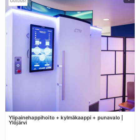
Uutuus!
Ylipainehappihoito + kylmäkaappi + punavalo |
Ylöjärvi