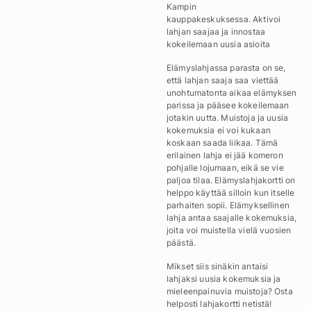
Kampin
kauppakeskuksessa. Aktivoi
lahjan saajaa ja innostaa
kokeilemaan uusia asioita
Elämyslahjassa parasta on se,
että lahjan saaja saa viettää
unohtumatonta aikaa elämyksen
parissa ja pääsee kokeilemaan
jotakin uutta. Muistoja ja uusia
kokemuksia ei voi kukaan
koskaan saada liikaa. Tämä
erilainen lahja ei jää komeron
pohjalle lojumaan, eikä se vie
paljoa tilaa. Elämyslahjakortti on
helppo käyttää silloin kun itselle
parhaiten sopii. Elämyksellinen
lahja antaa saajalle kokemuksia,
joita voi muistella vielä vuosien
päästä.
Mikset siis sinäkin antaisi
lahjaksi uusia kokemuksia ja
mieleenpainuvia muistoja? Osta
helposti lahjakortti netistä!