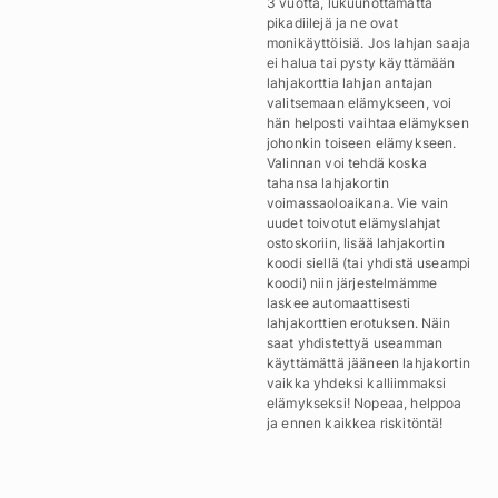
3 vuotta, lukuunottamatta
pikadiilejä ja ne ovat
monikäyttöisiä. Jos lahjan saaja
ei halua tai pysty käyttämään
lahjakorttia lahjan antajan
valitsemaan elämykseen, voi
hän helposti vaihtaa elämyksen
johonkin toiseen elämykseen.
Valinnan voi tehdä koska
tahansa lahjakortin
voimassaoloaikana. Vie vain
uudet toivotut elämyslahjat
ostoskoriin, lisää lahjakortin
koodi siellä (tai yhdistä useampi
koodi) niin järjestelmämme
laskee automaattisesti
lahjakorttien erotuksen. Näin
saat yhdistettyä useamman
käyttämättä jääneen lahjakortin
vaikka yhdeksi kalliimmaksi
elämykseksi! Nopeaa, helppoa
ja ennen kaikkea riskitöntä!