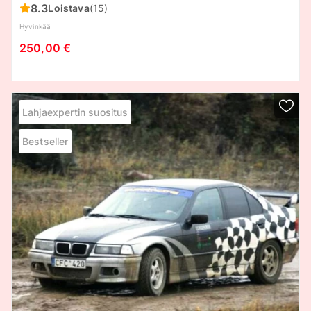
8.3
Loistava
(15)
Hyvinkää
250,00 €
Lahjaexpertin suositus
Bestseller