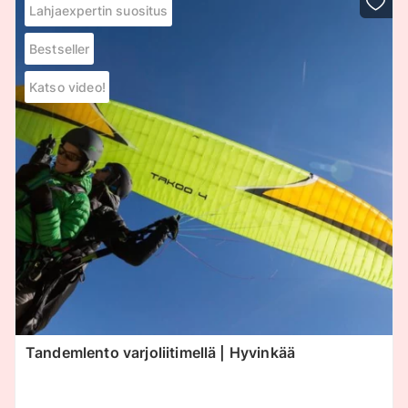
Lahjaexpertin suositus
Bestseller
Katso video!
Tandemlento varjoliitimellä | Hyvinkää