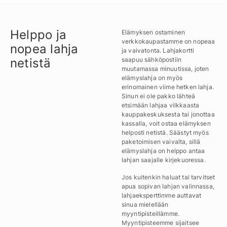
Helppo ja
Elämyksen ostaminen
verkkokaupastamme on nopeaa
nopea lahja
ja vaivatonta. Lahjakortti
netistä
saapuu sähköpostiin
muutamassa minuutissa, joten
elämyslahja on myös
erinomainen viime hetken lahja.
Sinun ei ole pakko lähteä
etsimään lahjaa vilkkaasta
kauppakeskuksesta tai jonottaa
kassalla, voit ostaa elämyksen
helposti netistä. Säästyt myös
paketoimisen vaivalta, sillä
elämyslahja on helppo antaa
lahjan saajalle kirjekuoressa.
Jos kuitenkin haluat tai tarvitset
apua sopivan lahjan valinnassa,
lahjaeksperttimme auttavat
sinua mielellään
myyntipisteillämme.
Myyntipisteemme sijaitsee