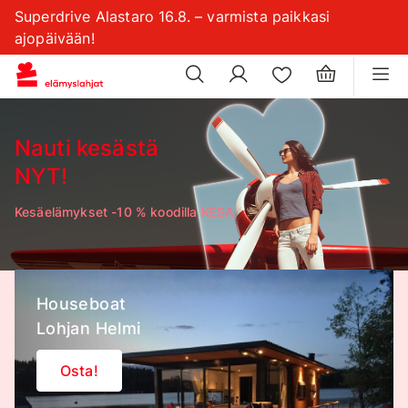
Superdrive Alastaro 16.8. – varmista paikkasi
×
evästeasetuksiasi
ajopäivään!
×
Nauti kesästä
NYT!
Kesäelämykset -10 % koodilla KESA
Houseboat
Lohjan Helmi
Osta!