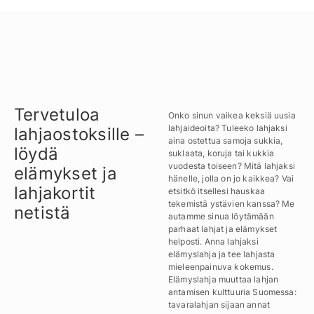
Tervetuloa
Onko sinun vaikea keksiä uusia
lahjaideoita? Tuleeko lahjaksi
lahjaostoksille –
aina ostettua samoja sukkia,
löydä
suklaata, koruja tai kukkia
vuodesta toiseen? Mitä lahjaksi
elämykset ja
hänelle, jolla on jo kaikkea? Vai
lahjakortit
etsitkö itsellesi hauskaa
tekemistä ystävien kanssa? Me
netistä
autamme sinua löytämään
parhaat lahjat ja elämykset
helposti. Anna lahjaksi
elämyslahja ja tee lahjasta
mieleenpainuva kokemus.
Elämyslahja muuttaa lahjan
antamisen kulttuuria Suomessa:
tavaralahjan sijaan annat