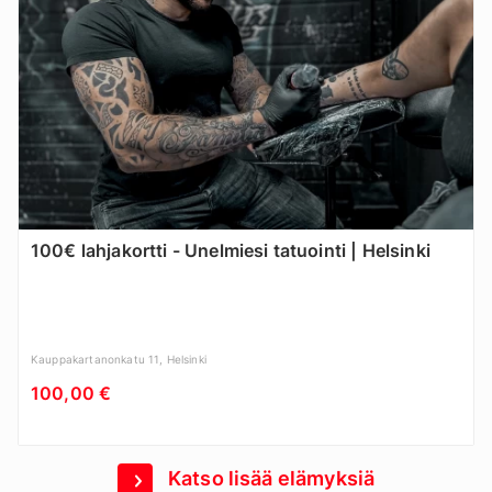
100€ lahjakortti - Unelmiesi tatuointi | Helsinki
Kauppakartanonkatu 11, Helsinki
100,00 €
Katso lisää elämyksiä