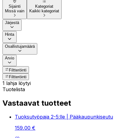
Sijainti
Kategoriat
Missä vain
Kaikki kategoriat
Järjestä
Hinta
Osallistujamäärä
Arvio
Filtteröinti
Filtteröinti
1 lahja löytyi
Tuotelista
Vastaavat tuotteet
Tuoksutyöpaja 2-5:lle | Pääkaupunkiseutu
159
,
00
€