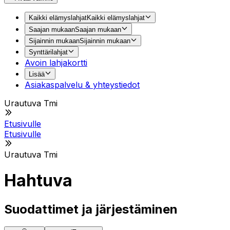
Kaikki elämyslahjat
Kaikki elämyslahjat
Saajan mukaan
Saajan mukaan
Sijainnin mukaan
Sijainnin mukaan
Synttärilahjat
Avoin lahjakortti
Lisää
Asiakaspalvelu & yhteystiedot
Urautuva Tmi
Etusivulle
Etusivulle
Urautuva Tmi
Hahtuva
Suodattimet ja järjestäminen