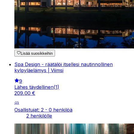
Lisää suosikkeihin
Spa Design - räätälöi itsellesi nautinnollinen
kylpyläelämys | Viimsi
9
Lähes täydellinen
(
1
)
209
,
00
€
Osallistujat: 2 - 0 henkilöä
2 henkilölle