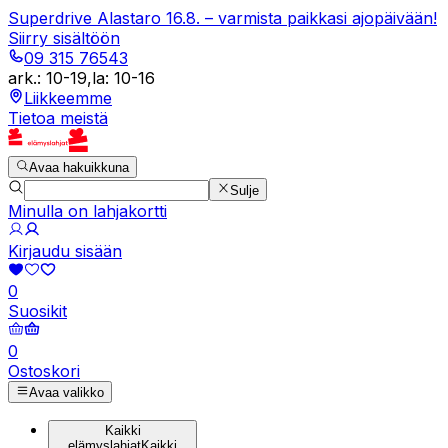
Superdrive Alastaro 16.8. – varmista paikkasi ajopäivään!
Siirry sisältöön
09 315 76543
ark.
:
10-19
,
la
:
10-16
Liikkeemme
Tietoa meistä
Avaa hakuikkuna
Sulje
Minulla on lahjakortti
Kirjaudu sisään
0
Suosikit
0
Ostoskori
Avaa valikko
Kaikki
elämyslahjat
Kaikki