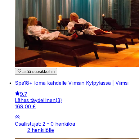
Lisää suosikkeihin
Spa18+ loma kahdelle Viimsin Kylpylässä | Viimsi
9.7
Lähes täydellinen
(
3
)
169
,
00
€
Osallistujat: 2 - 0 henkilöä
2 henkilölle