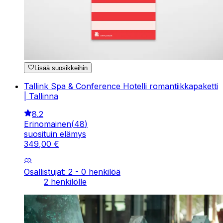
Lisää suosikkeihin
Tallink Spa & Conference Hotelli romantiikkapaketti
| Tallinna
8.2
Erinomainen
(
48
)
suosituin elämys
349
,
00
€
Osallistujat: 2 - 0 henkilöä
2 henkilölle