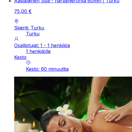
Aasialainen Spa - hartiahieronta 60min | Turku
75
,
00
€
Sijainti: Turku
Turku
Osallistujat: 1 - 1 henkilöä
1 henkilölle
Kesto
Kesto
:
60
minuuttia