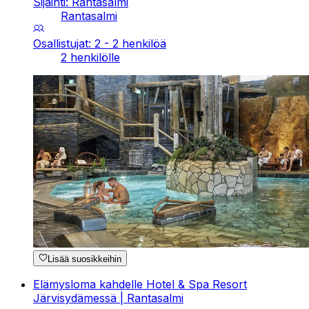
Sijainti: Rantasalmi
Rantasalmi
Osallistujat: 2 - 2 henkilöä
2 henkilölle
Lisää suosikkeihin
Elämysloma kahdelle Hotel & Spa Resort
Järvisydämessä | Rantasalmi