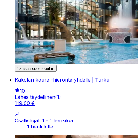
Lisää suosikkeihin
Kakolan koura -hieronta yhdelle | Turku
10
Lähes täydellinen
(
1
)
119
,
00
€
Osallistujat: 1 - 1 henkilöä
1 henkilölle