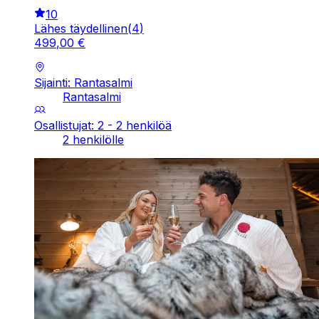
10
Lähes täydellinen
(
4
)
499
,
00
€
Sijainti: Rantasalmi
Rantasalmi
Osallistujat: 2 - 2 henkilöä
2 henkilölle