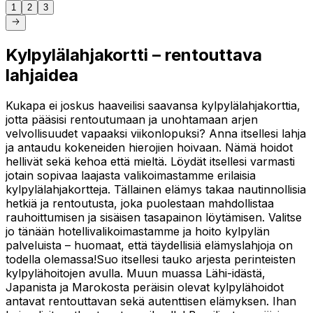
1
2
3
Kylpylälahjakortti – rentouttava
lahjaidea
Kukapa ei joskus haaveilisi saavansa kylpylälahjakorttia,
jotta pääsisi rentoutumaan ja unohtamaan arjen
velvollisuudet vapaaksi viikonlopuksi? Anna itsellesi lahja
ja antaudu kokeneiden hierojien hoivaan. Nämä hoidot
hellivät sekä kehoa että mieltä. Löydät itsellesi varmasti
jotain sopivaa laajasta valikoimastamme erilaisia
kylpylälahjakortteja. Tällainen elämys takaa nautinnollisia
hetkiä ja rentoutusta, joka puolestaan mahdollistaa
rauhoittumisen ja sisäisen tasapainon löytämisen. Valitse
jo tänään hotellivalikoimastamme ja hoito kylpylän
palveluista – huomaat, että täydellisiä elämyslahjoja on
todella olemassa!Suo itsellesi tauko arjesta perinteisten
kylpylähoitojen avulla. Muun muassa Lähi-idästä,
Japanista ja Marokosta peräisin olevat kylpylähoidot
antavat rentouttavan sekä autenttisen elämyksen. Ihan