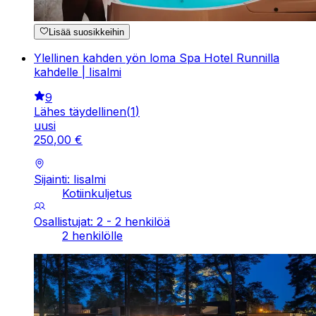
Lisää suosikkeihin
Ylellinen kahden yön loma Spa Hotel Runnilla
kahdelle | Iisalmi
9
Lähes täydellinen
(
1
)
uusi
250
,
00
€
Sijainti: Iisalmi
Kotiinkuljetus
Osallistujat: 2 - 2 henkilöä
2 henkilölle