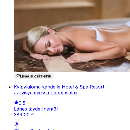
Lisää suosikkeihin
Kylpyläloma kahdelle Hotel & Spa Resort
Järvisydämessä | Rantasalmi
9.5
Lähes täydellinen
(
3
)
389
,
00
€