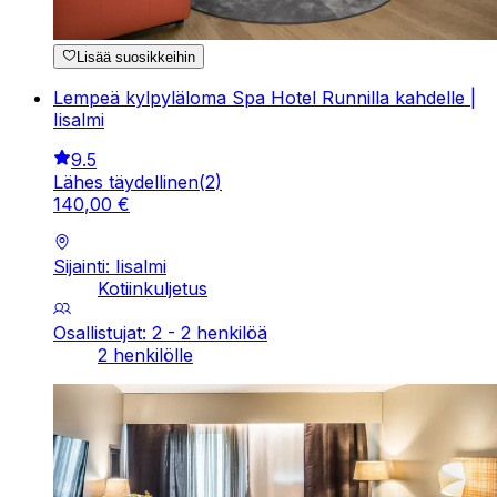
Lisää suosikkeihin
Lempeä kylpyläloma Spa Hotel Runnilla kahdelle |
Iisalmi
9.5
Lähes täydellinen
(
2
)
140
,
00
€
Sijainti: Iisalmi
Kotiinkuljetus
Osallistujat: 2 - 2 henkilöä
2 henkilölle