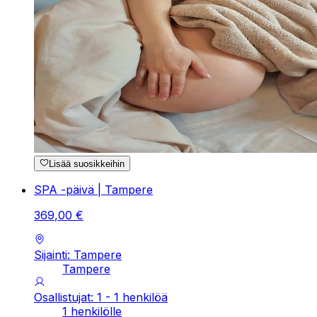
Lisää suosikkeihin
SPA -päivä | Tampere
369
,
00
€
Sijainti: Tampere
Tampere
Osallistujat: 1 - 1 henkilöä
1 henkilölle