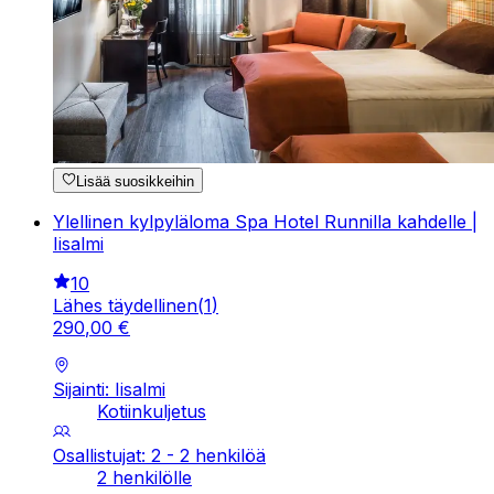
Lisää suosikkeihin
Ylellinen kylpyläloma Spa Hotel Runnilla kahdelle |
Iisalmi
10
Lähes täydellinen
(
1
)
290
,
00
€
Sijainti: Iisalmi
Kotiinkuljetus
Osallistujat: 2 - 2 henkilöä
2 henkilölle