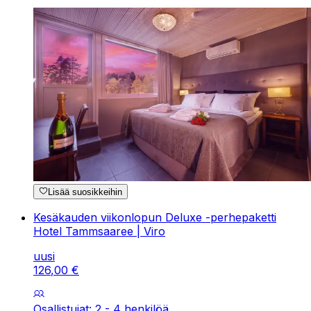
Lisää suosikkeihin
Kesäkauden viikonlopun Deluxe -perhepaketti
Hotel Tammsaaree | Viro
uusi
126
,
00
€
Osallistujat: 2 - 4 henkilöä