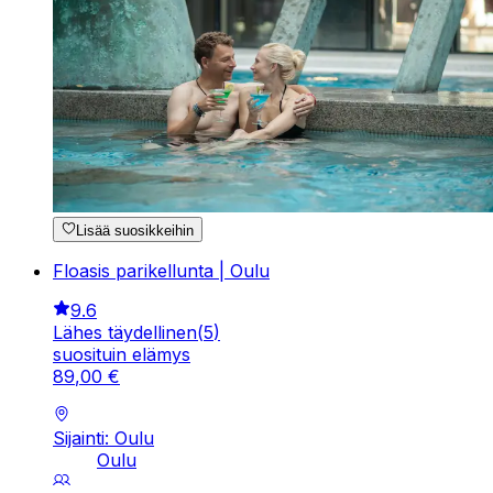
Lisää suosikkeihin
Floasis parikellunta | Oulu
9.6
Lähes täydellinen
(
5
)
suosituin elämys
89
,
00
€
Sijainti: Oulu
Oulu