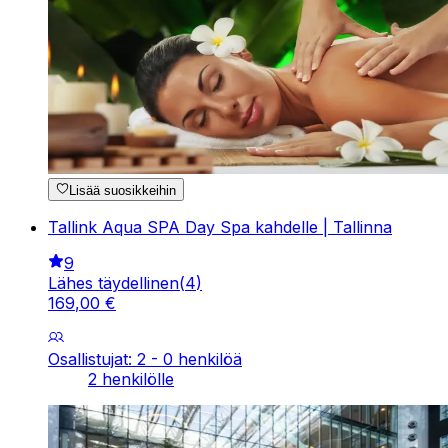
Lisää suosikkeihin
Tallink Aqua SPA Day Spa kahdelle | Tallinna
9
Lähes täydellinen
(
4
)
169
,
00
€
Osallistujat: 2 - 0 henkilöä
2 henkilölle