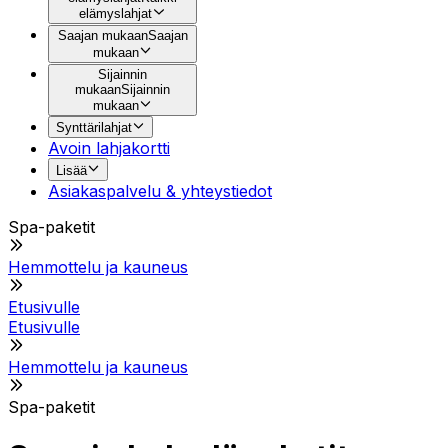
elämyslahjat
Saajan mukaan
Saajan
mukaan
Sijainnin
mukaan
Sijainnin
mukaan
Synttärilahjat
Avoin lahjakortti
Lisää
Asiakaspalvelu & yhteystiedot
Spa-paketit
Hemmottelu ja kauneus
Etusivulle
Etusivulle
Hemmottelu ja kauneus
Spa-paketit