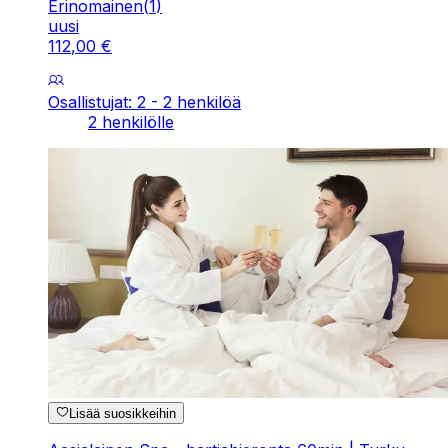
Erinomainen
(
1
)
uusi
112
,
00
€
Osallistujat: 2 - 2 henkilöä
2 henkilölle
Lisää suosikkeihin