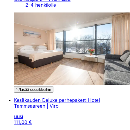
2–4 henkilölle
Lisää suosikkeihin
Kesäkauden Deluxe perhepaketti Hotel
Tammsaareen | Viro
uusi
111
,
00
€