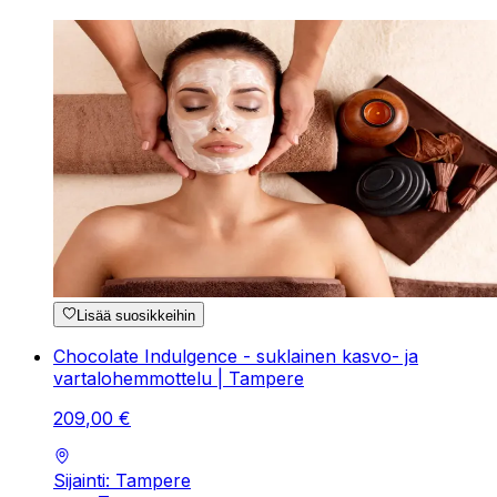
Lisää suosikkeihin
Chocolate Indulgence - suklainen kasvo- ja
vartalohemmottelu | Tampere
209
,
00
€
Sijainti: Tampere