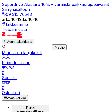
Superdrive Alastaro 16.8. – varmista paikkasi ajopäivään!
Siirry sisältöön
09 315 76543
ark.
:
10-19
,
la
:
10-16
Liikkeemme
Tietoa meistä
Avaa hakuikkuna
Sulje
Minulla on lahjakortti
Kirjaudu sisään
0
Suosikit
0
Ostoskori
Avaa valikko
Kaikki
elämyslahjat
Kaikki