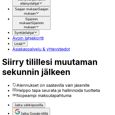
elämyslahjat
Saajan mukaan
Saajan
mukaan
Sijainnin
mukaan
Sijainnin
mukaan
Synttärilahjat
Avoin lahjakortti
Lisää
Asiakaspalvelu & yhteystiedot
Siirry tilillesi muutaman
sekunnin jälkeen
Alennukset on saatavilla vain jäsenille
Helppo tapa seurata ja hallinnoida tuotteita
Nopeampi maksutapahtuma
Jatka sähköpostilla
Jatka Google-tilillä