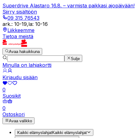
Superdrive Alastaro 16.8. – varmista paikkasi ajopäivään!
Siirry sisältöön
09 315 76543
ark.
:
10-19
,
la
:
10-16
Liikkeemme
Tietoa meistä
Avaa hakuikkuna
Sulje
Minulla on lahjakortti
Kirjaudu sisään
0
Suosikit
0
Ostoskori
Avaa valikko
Kaikki elämyslahjat
Kaikki elämyslahjat