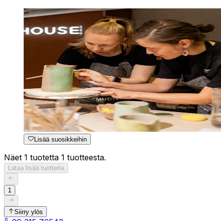
Lisää suosikkeihin
Näet 1 tuotetta 1 tuotteesta.
Lataa lisää tuotteita
1
Siirry ylös