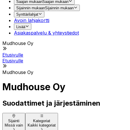
Saajan mukaan
Saajan mukaan
Sijainnin mukaan
Sijainnin mukaan
Synttärilahjat
Avoin lahjakortti
Lisää
Asiakaspalvelu & yhteystiedot
Mudhouse Oy
Etusivulle
Etusivulle
Mudhouse Oy
Mudhouse Oy
Suodattimet ja järjestäminen
Sijainti
Kategoriat
Missä vain
Kaikki kategoriat