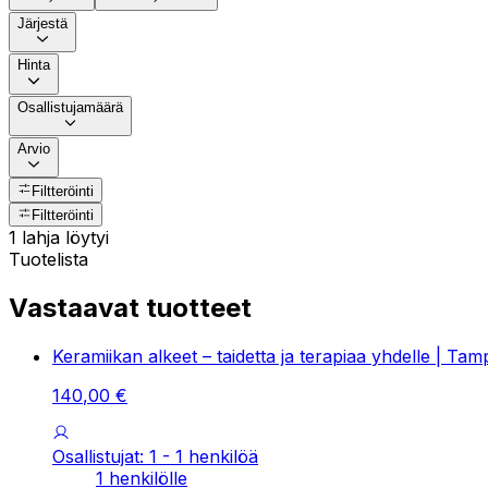
Järjestä
Hinta
Osallistujamäärä
Arvio
Filtteröinti
Filtteröinti
1 lahja löytyi
Tuotelista
Vastaavat tuotteet
Keramiikan alkeet – taidetta ja terapiaa yhdelle | Ta
140
,
00
€
Osallistujat: 1 - 1 henkilöä
1 henkilölle