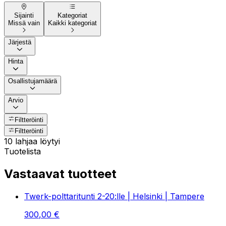
Sijainti
Kategoriat
Missä vain
Kaikki kategoriat
Järjestä
Hinta
Osallistujamäärä
Arvio
Filtteröinti
Filtteröinti
10 lahjaa löytyi
Tuotelista
Vastaavat tuotteet
Twerk-polttaritunti 2-20:lle | Helsinki | Tampere
300
,
00
€