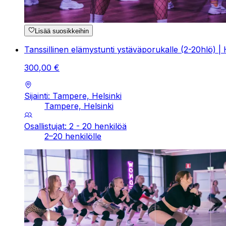
Lisää suosikkeihin
Tanssillinen elämystunti ystäväporukalle (2-20hlö) |
300
,
00
€
Sijainti: Tampere, Helsinki
Tampere, Helsinki
Osallistujat: 2 - 20 henkilöä
2–20 henkilölle