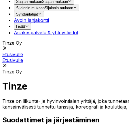
Saajan mukaan
Saajan mukaan
Sijainnin mukaan
Sijainnin mukaan
Synttärilahjat
Avoin lahjakortti
Lisää
Asiakaspalvelu & yhteystiedot
Tinze Oy
Etusivulle
Etusivulle
Tinze Oy
Tinze
Tinze on liikunta- ja hyvinvointialan yrittäjä, joka tunnetaa
kansainvälisesti tunnettu tanssija, koreografi ja kouluttaja
Suodattimet ja järjestäminen