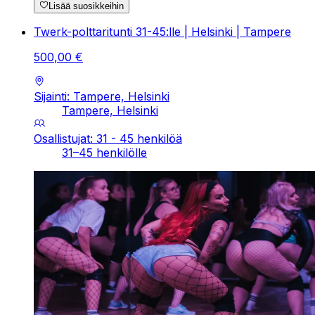
Lisää suosikkeihin
Twerk-polttaritunti 31-45:lle | Helsinki | Tampere
500
,
00
€
Sijainti: Tampere, Helsinki
Tampere, Helsinki
Osallistujat: 31 - 45 henkilöä
31–45 henkilölle