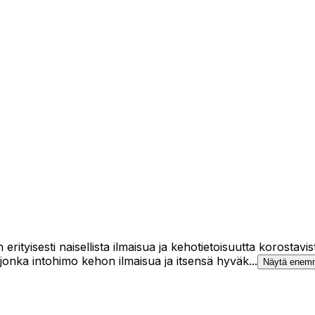
n erityisesti naisellista ilmaisua ja kehotietoisuutta korosta
, jonka intohimo kehon ilmaisua ja itsensä hyväk...
Näytä enem