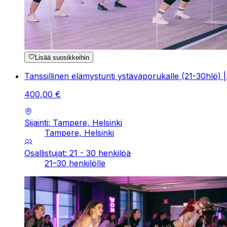
Lisää suosikkeihin
Tanssillinen elämystunti ystäväporukalle (21-30hlö) 
400
,
00
€
Sijainti: Tampere, Helsinki
Tampere, Helsinki
Osallistujat: 21 - 30 henkilöä
21–30 henkilölle