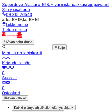
Superdrive Alastaro 16.8. – varmista paikkasi ajopäivään!
Siirry sisältöön
09 315 76543
ark.
:
10-19
,
la
:
10-16
Liikkeemme
Tietoa meistä
Avaa hakuikkuna
Sulje
Minulla on lahjakortti
Kirjaudu sisään
0
Suosikit
0
Ostoskori
Avaa valikko
Kaikki elämyslahjat
Kaikki elämyslahjat