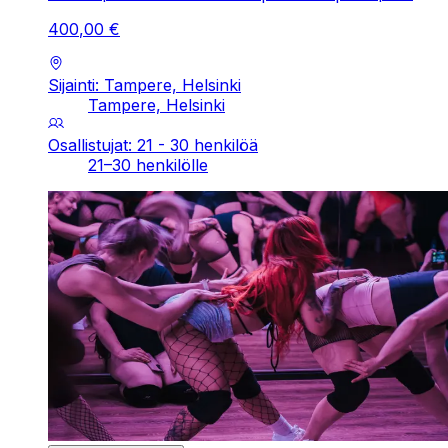
400
,
00
€
Sijainti: Tampere, Helsinki
Tampere, Helsinki
Osallistujat: 21 - 30 henkilöä
21–30 henkilölle