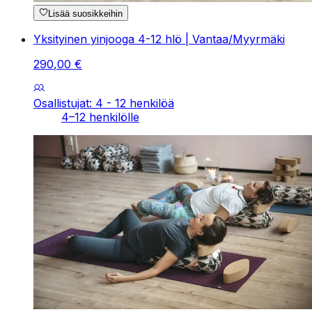
Lisää suosikkeihin
Yksityinen yinjooga 4-12 hlö | Vantaa/Myyrmäki
290
,
00
€
Osallistujat: 4 - 12 henkilöä
4–12 henkilölle