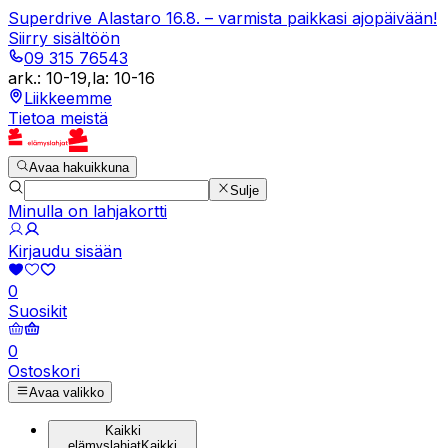
Superdrive Alastaro 16.8. – varmista paikkasi ajopäivään!
Siirry sisältöön
09 315 76543
ark.
:
10-19
,
la
:
10-16
Liikkeemme
Tietoa meistä
Avaa hakuikkuna
Sulje
Minulla on lahjakortti
Kirjaudu sisään
0
Suosikit
0
Ostoskori
Avaa valikko
Kaikki
elämyslahjat
Kaikki