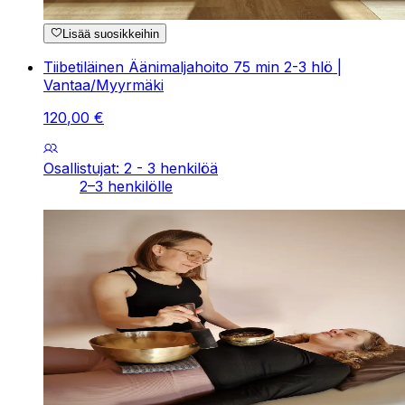
Lisää suosikkeihin
Tiibetiläinen Äänimaljahoito 75 min 2-3 hlö |
Vantaa/Myyrmäki
120
,
00
€
Osallistujat: 2 - 3 henkilöä
2–3 henkilölle