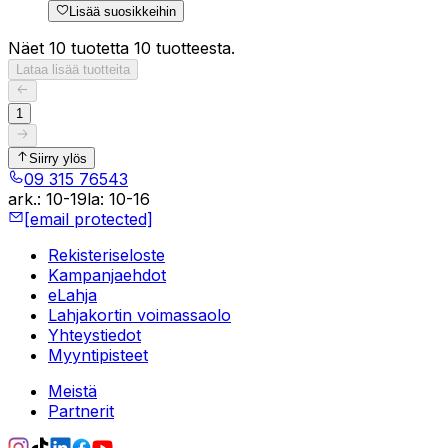
Lisää suosikkeihin
Näet 10 tuotetta 10 tuotteesta.
Lataa lisää tuotteita
1
Siirry ylös
09 315 76543
ark.
:
10-19
la
:
10-16
[email protected]
Rekisteriseloste
Kampanjaehdot
eLahja
Lahjakortin voimassaolo
Yhteystiedot
Myyntipisteet
Meistä
Partnerit