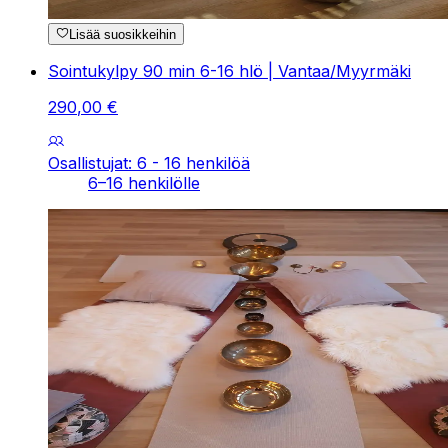
Lisää suosikkeihin
Sointukylpy 90 min 6-16 hlö | Vantaa/Myyrmäki
290
,
00
€
Osallistujat: 6 - 16 henkilöä
6–16 henkilölle