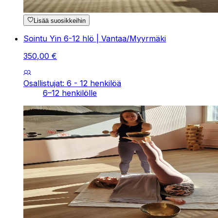
Lisää suosikkeihin
Sointu Yin 6-12 hlö | Vantaa/Myyrmäki
350
,
00
€
Osallistujat: 6 - 12 henkilöä
6–12 henkilölle