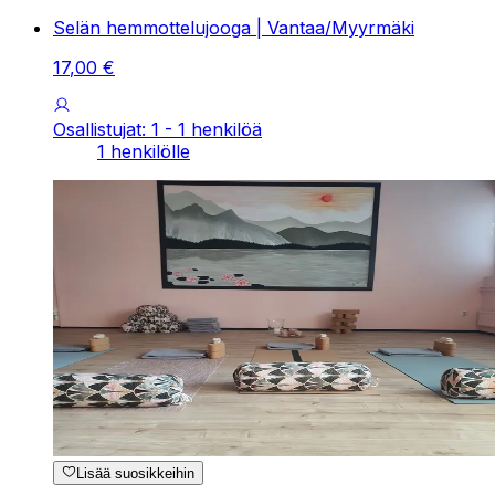
Selän hemmottelujooga | Vantaa/Myyrmäki
17
,
00
€
Osallistujat: 1 - 1 henkilöä
1 henkilölle
Lisää suosikkeihin