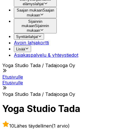
elämyslahjat
Saajan mukaan
Saajan
mukaan
Sijainnin
mukaan
Sijainnin
mukaan
Synttärilahjat
Avoin lahjakortti
Lisää
Asiakaspalvelu & yhteystiedot
Yoga Studio Tada / Tadajooga Oy
Etusivulle
Etusivulle
Yoga Studio Tada / Tadajooga Oy
Yoga Studio Tada
10
Lähes täydellinen
(1 arvio)