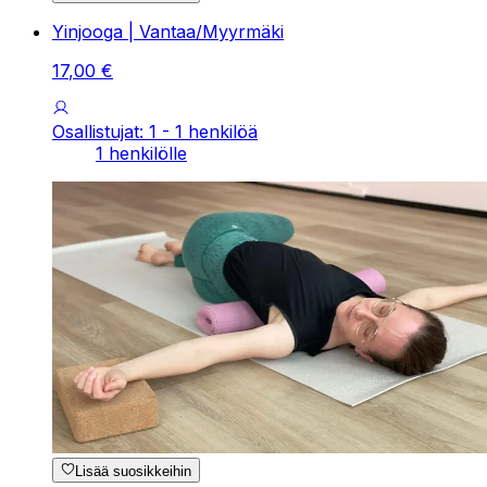
Yinjooga | Vantaa/Myyrmäki
17
,
00
€
Osallistujat: 1 - 1 henkilöä
1 henkilölle
Lisää suosikkeihin