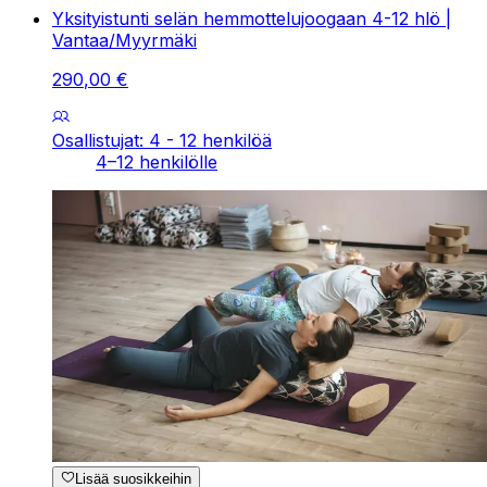
Yksityistunti selän hemmottelujoogaan 4-12 hlö |
Vantaa/Myyrmäki
290
,
00
€
Osallistujat: 4 - 12 henkilöä
4–12 henkilölle
Lisää suosikkeihin