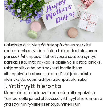
Haluaisiko äitisi viettää äitienpäivän esimerkiksi
rentoutumisen, yhdessäolon tai kenties toiminnan
parissa? Äitienpäivän lähestyessä saattaa syntyä
paniikki siitä, mitä rakkaalle äidille voisi ostaa lahjaksi.
Lahjapaniikkia helpottaakseni laadin listan
äitienpäivän kestosuosikeista
. Ehkä jokin näistä
elämyksistä sopisi äidillesi äitienpäivälahjaksi.
1.
Yrttinyyttihieronta
Monet äideistä haluavat rentoutua äitienpäivänä.
Tampereella järjestettävässä yrttinyyttihieronnassa
yhdistyy niin fyysinen rentoutuminen kuin