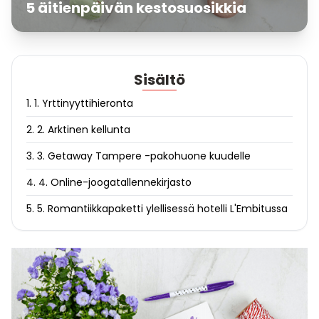
5 äitienpäivän kestosuosikkia
Sisältö
1. 1. Yrttinyyttihieronta
2. 2. Arktinen kellunta
3. 3. Getaway Tampere -pakohuone kuudelle
4. 4. Online-joogatallennekirjasto
5. 5. Romantiikkapaketti ylellisessä hotelli L'Embitussa