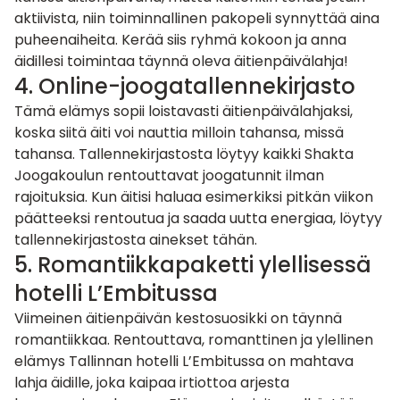
aktiivista, niin toiminnallinen pakopeli synnyttää aina
puheenaiheita. Kerää siis ryhmä kokoon ja anna
äidillesi toimintaa täynnä oleva
äitienpäivälahja
!
4.
Online-joogatallennekirjasto
Tämä elämys sopii loistavasti äitienpäivälahjaksi,
koska siitä äiti voi nauttia milloin tahansa, missä
tahansa. Tallennekirjastosta löytyy kaikki Shakta
Joogakoulun rentouttavat joogatunnit ilman
rajoituksia. Kun äitisi haluaa esimerkiksi pitkän viikon
päätteeksi rentoutua ja saada uutta energiaa, löytyy
tallennekirjastosta ainekset tähän.
5. Romantiikkapaketti ylellisessä
hotelli L’Embitussa
Viimeinen äitienpäivän kestosuosikki on täynnä
romantiikkaa. Rentouttava, romanttinen ja ylellinen
elämys Tallinnan hotelli L’Embitussa on mahtava
lahja äidille, joka kaipaa irtiottoa arjesta