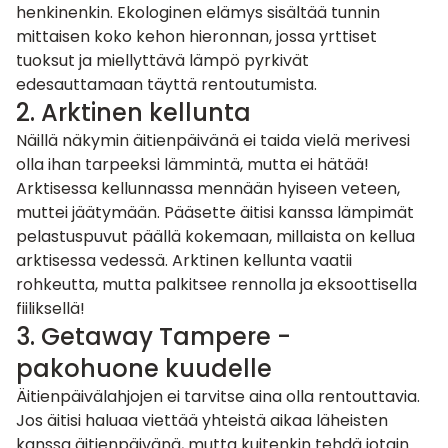
henkinenkin. Ekologinen elämys sisältää tunnin
mittaisen koko kehon hieronnan, jossa yrttiset
tuoksut ja miellyttävä lämpö pyrkivät
edesauttamaan täyttä rentoutumista.
2. Arktinen kellunta
Näillä näkymin äitienpäivänä ei taida vielä merivesi
olla ihan tarpeeksi lämmintä, mutta ei hätää!
Arktisessa kellunnassa mennään hyiseen veteen,
muttei jäätymään. Pääsette äitisi kanssa lämpimät
pelastuspuvut päällä kokemaan, millaista on kellua
arktisessa vedessä.
Arktinen kellunta
vaatii
rohkeutta, mutta palkitsee rennolla ja eksoottisella
fiiliksellä!
3. Getaway Tampere -
pakohuone kuudelle
Äitienpäivälahjojen ei tarvitse aina olla rentouttavia.
Jos äitisi haluaa viettää yhteistä aikaa läheisten
kanssa äitienpäivänä, mutta kuitenkin tehdä jotain