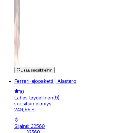
Lisää suosikkeihin
Ferrari-ajopaketti | Alastaro
10
Lähes täydellinen
(
9
)
suosituin elämys
249
,
99
€
Sijainti: 32560
32560