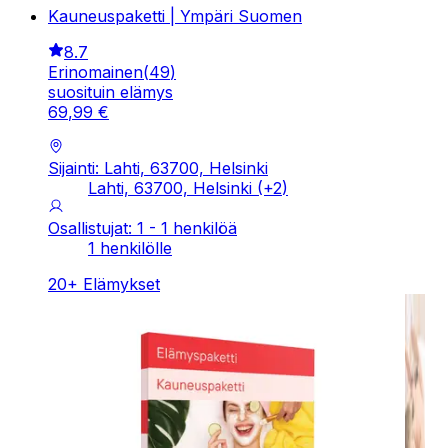
Kauneuspaketti | Ympäri Suomen
8.7
Erinomainen
(
49
)
suosituin elämys
69
,
99
€
Sijainti: Lahti, 63700, Helsinki
Lahti, 63700, Helsinki
(+
2
)
Osallistujat: 1 - 1 henkilöä
1 henkilölle
20
+
Elämykset