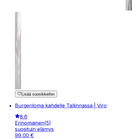
Lisää suosikkeihin
Burgeriloma kahdelle Tallinnassa | Viro
8.6
Erinomainen
(
5
)
suosituin elämys
99
,
00
€