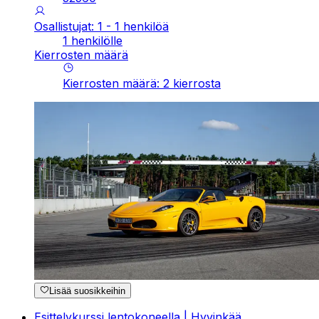
Osallistujat: 1 - 1 henkilöä
1 henkilölle
Kierrosten määrä
Kierrosten määrä
:
2
kierrosta
Lisää suosikkeihin
Esittelykurssi lentokoneella | Hyvinkää