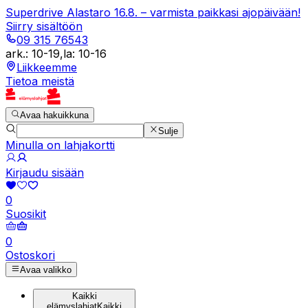
Superdrive Alastaro 16.8. – varmista paikkasi ajopäivään!
Siirry sisältöön
09 315 76543
ark.
:
10-19
,
la
:
10-16
Liikkeemme
Tietoa meistä
Avaa hakuikkuna
Sulje
Minulla on lahjakortti
Kirjaudu sisään
0
Suosikit
0
Ostoskori
Avaa valikko
Kaikki
elämyslahjat
Kaikki