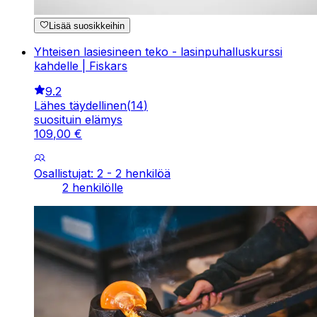
Lisää suosikkeihin
Yhteisen lasiesineen teko - lasinpuhalluskurssi
kahdelle | Fiskars
9.2
Lähes täydellinen
(
14
)
suosituin elämys
109
,
00
€
Osallistujat: 2 - 2 henkilöä
2 henkilölle