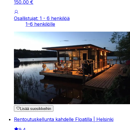
150
,
00
€
Osallistujat: 1 - 6 henkilöä
1–6 henkilölle
Lisää suosikkeihin
Rentoutuskellunta kahdelle Floatilla | Helsinki
9.4