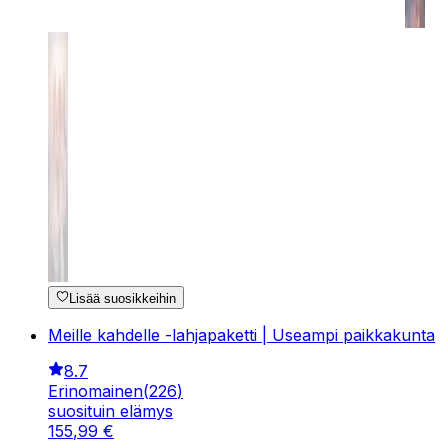
Lisää suosikkeihin
Meille kahdelle -lahjapaketti | Useampi paikkakunta
8.7
Erinomainen
(
226
)
suosituin elämys
155
,
99
€