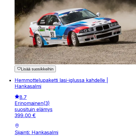
Lisää suosikkeihin
Hemmottelupaketti lasi-iglussa kahdelle |
Hankasalmi
8.7
Erinomainen
(
3
)
suosituin elämys
399
,
00
€
Sijainti: Hankasalmi