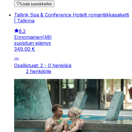
Lisää suosikkeihin
Tallink Spa & Conference Hotelli romantiikkapaketti
| Tallinna
8.2
Erinomainen
(
48
)
suosituin elämys
349
,
00
€
Osallistujat: 2 - 0 henkilöä
2 henkilölle