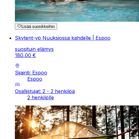
Lisää suosikkeihin
Skytent-yö Nuuksiossa kahdelle | Espoo
suosituin elämys
180
,
00
€
Sijainti: Espoo
Espoo
Osallistujat: 2 - 2 henkilöä
2 henkilölle