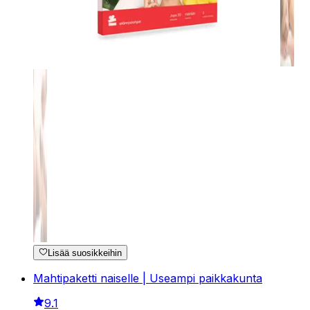
Lisää suosikkeihin
Mahtipaketti naiselle | Useampi paikkakunta
9.1