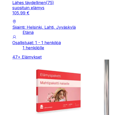
Lähes täydellinen
(
75
)
suosituin elämys
105
,
99
€
Sijainti: Helsinki, Lahti, Jyväskylä
Etänä
Osallistujat: 1 - 1 henkilöä
1 henkilölle
47
+
Elämykset