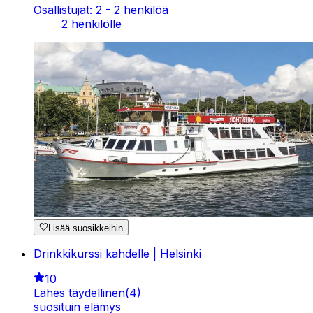
Osallistujat: 2 - 2 henkilöä
2 henkilölle
Lisää suosikkeihin
Drinkkikurssi kahdelle | Helsinki
10
Lähes täydellinen
(
4
)
suosituin elämys