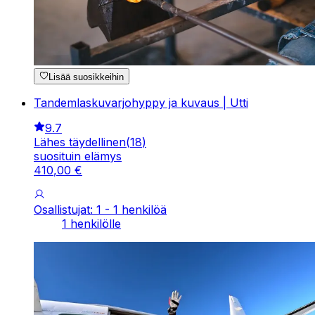
Lisää suosikkeihin
Tandemlaskuvarjohyppy ja kuvaus | Utti
9.7
Lähes täydellinen
(
18
)
suosituin elämys
410
,
00
€
Osallistujat: 1 - 1 henkilöä
1 henkilölle