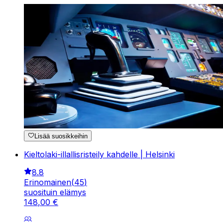
Lisää suosikkeihin
Kieltolaki-illallisristeily kahdelle | Helsinki
8.8
Erinomainen
(
45
)
suosituin elämys
148
,
00
€