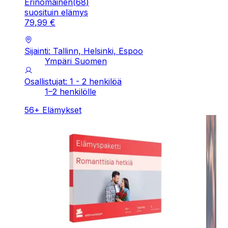
Erinomainen
(
68
)
suosituin elämys
79
,
99
€
Sijainti: Tallinn, Helsinki, Espoo
Ympäri Suomen
Osallistujat: 1 - 2 henkilöä
1–2 henkilölle
56
+
Elämykset