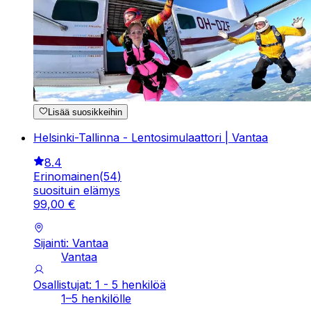
Lisää suosikkeihin
Helsinki-Tallinna - Lentosimulaattori | Vantaa
8.4
Erinomainen
(
54
)
suosituin elämys
99
,
00
€
Sijainti: Vantaa
Vantaa
Osallistujat: 1 - 5 henkilöä
1–5 henkilölle