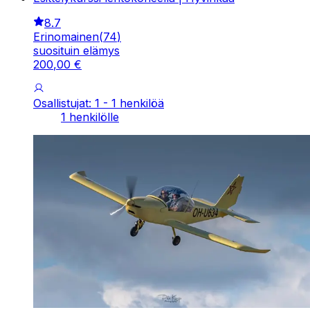
8.7
Erinomainen
(
74
)
suosituin elämys
200
,
00
€
Osallistujat: 1 - 1 henkilöä
1 henkilölle