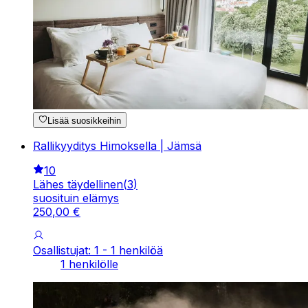
Lisää suosikkeihin
Rallikyyditys Himoksella | Jämsä
10
Lähes täydellinen
(
3
)
suosituin elämys
250
,
00
€
Osallistujat: 1 - 1 henkilöä
1 henkilölle