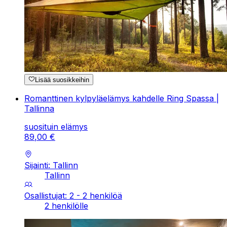
Lisää suosikkeihin
Romanttinen kylpyläelämys kahdelle Ring Spassa |
Tallinna
suosituin elämys
89
,
00
€
Sijainti: Tallinn
Tallinn
Osallistujat: 2 - 2 henkilöä
2 henkilölle