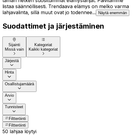
tämän hetken suosituimmat elämyslahjat. Päivitämme
listaa säännöllisesti. Trendaava elämys on melko varma
lahjavalinta, sillä muut ovat jo todennee...
Näytä enemmän
Suodattimet ja järjestäminen
Sijainti
Kategoriat
Missä vain
Kaikki kategoriat
Järjestä
Hinta
Osallistujamäärä
Arvio
Tunnisteet
Filtteröinti
Filtteröinti
50 lahjaa löytyi