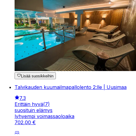
Lisää suosikkeihin
Talvikauden kuumailmapallolento 2:lle | Uusimaa
7.3
Erittäin hyvä
(
7
)
suosituin elämys
lyhyempi voimassaoloaika
702
,
00
€