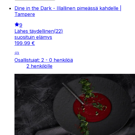
Dine in the Dark - Illallinen pimeässä kahdelle |
Tampere
9
Lähes täydellinen
(
22
)
suosituin elämys
199
,
99
€
Osallistujat: 2 - 0 henkilöä
2 henkilölle