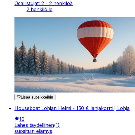
Osallistujat: 2 - 2 henkilöä
2 henkilölle
Lisää suosikkeihin
Houseboat Lohjan Helmi - 150 € lahjakortti | Lohja
10
Lähes täydellinen
(
1
)
suosituin elämys