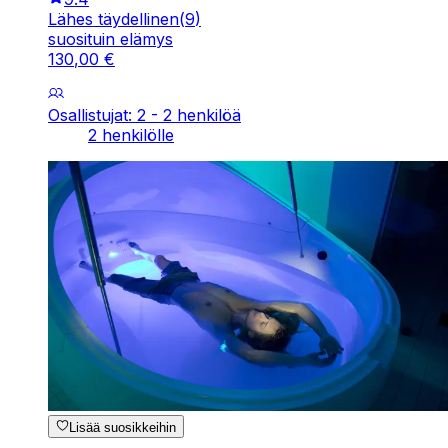
Lähes täydellinen
(
9
)
suosituin elämys
130
,
00
€
Osallistujat: 2 - 2 henkilöä
2 henkilölle
Lisää suosikkeihin