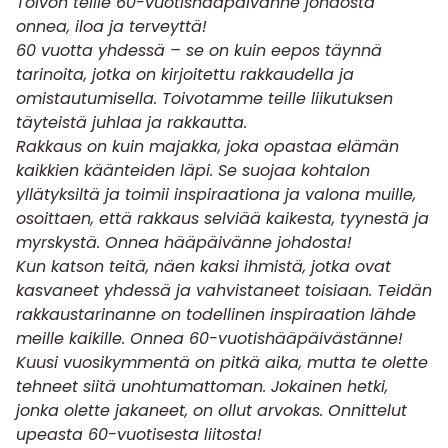
Toivon teille 60-vuotishääpäivänne johdosta
onnea, iloa ja terveyttä!
60 vuotta yhdessä – se on kuin eepos täynnä
tarinoita, jotka on kirjoitettu rakkaudella ja
omistautumisella. Toivotamme teille liikutuksen
täyteistä juhlaa ja rakkautta.
Rakkaus on kuin majakka, joka opastaa elämän
kaikkien käänteiden läpi. Se suojaa kohtalon
yllätyksiltä ja toimii inspiraationa ja valona muille,
osoittaen, että rakkaus selviää kaikesta, tyynestä ja
myrskystä. Onnea hääpäivänne johdosta!
Kun katson teitä, näen kaksi ihmistä, jotka ovat
kasvaneet yhdessä ja vahvistaneet toisiaan. Teidän
rakkaustarinanne on todellinen inspiraation lähde
meille kaikille. Onnea 60-vuotishääpäivästänne!
Kuusi vuosikymmentä on pitkä aika, mutta te olette
tehneet siitä unohtumattoman. Jokainen hetki,
jonka olette jakaneet, on ollut arvokas. Onnittelut
upeasta 60-vuotisesta liitosta!