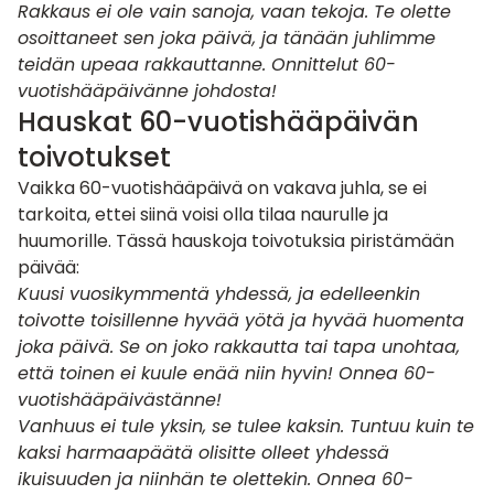
Rakkaus ei ole vain sanoja, vaan tekoja. Te olette
osoittaneet sen joka päivä, ja tänään juhlimme
teidän upeaa rakkauttanne. Onnittelut 60-
vuotishääpäivänne johdosta!
Hauskat 60-vuotishääpäivän
toivotukset
Vaikka 60-vuotishääpäivä on vakava juhla, se ei
tarkoita, ettei siinä voisi olla tilaa naurulle ja
huumorille. Tässä hauskoja toivotuksia piristämään
päivää:
Kuusi vuosikymmentä yhdessä, ja edelleenkin
toivotte toisillenne hyvää yötä ja hyvää huomenta
joka päivä. Se on joko rakkautta tai tapa unohtaa,
että toinen ei kuule enää niin hyvin! Onnea 60-
vuotishääpäivästänne!
Vanhuus ei tule yksin, se tulee kaksin. Tuntuu kuin te
kaksi harmaapäätä olisitte olleet yhdessä
ikuisuuden ja niinhän te olettekin. Onnea 60-