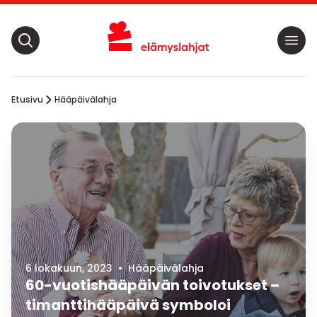
Etusivu
Hääpäivälahja
6 lokakuun, 2023
•
Hääpäivälahja
60-vuotishääpäivän toivotukset –
timanttihääpäivä symboloi