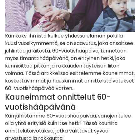
Kun kaksi ihmistä kulkee yhdessä elämän polulla
kuusi vuosikymmentä, se on saavutus, joka ansaitsee
juhlintaa ja kiitosta. 60-vuotishääpäivä, tunnetaan
myös
timanttihääpäivänä
, on erityinen hetki, joka
kunnioittaa pitkän ja rakkauden täyteisen liiton
voimaa. Tässä artikkelissa esittelemme kauneimmat,
koskettavimmat ja hauskimmat onnittelutoivotukset
60-vuotishääpäivää varten.
Kauneimmat onnittelut 60-
vuotishääpäivänä
Kun juhlistamme 60-vuotishääpäivää, sanojen tulee
olla yhtä erityisiä kuin itse hetki. Tässä kauniita
onnittelutoivotuksia, jotka välittävät syvää
arvostusta ja rakkautta: