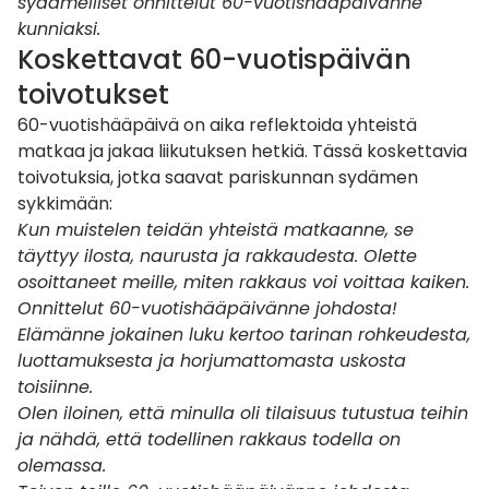
sydämelliset onnittelut 60-vuotishääpäivänne
kunniaksi.
Koskettavat 60-vuotispäivän
toivotukset
60-vuotishääpäivä on aika reflektoida yhteistä
matkaa ja jakaa liikutuksen hetkiä. Tässä koskettavia
toivotuksia, jotka saavat pariskunnan sydämen
sykkimään:
Kun muistelen teidän yhteistä matkaanne, se
täyttyy ilosta, naurusta ja rakkaudesta. Olette
osoittaneet meille, miten rakkaus voi voittaa kaiken.
Onnittelut 60-vuotishääpäivänne johdosta!
Elämänne jokainen luku kertoo tarinan rohkeudesta,
luottamuksesta ja horjumattomasta uskosta
toisiinne.
Olen iloinen, että minulla oli tilaisuus tutustua teihin
ja nähdä, että todellinen rakkaus todella on
olemassa.