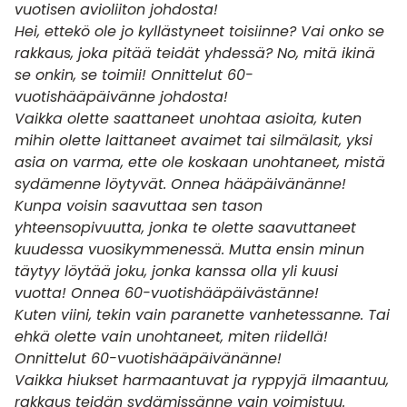
vuotisen avioliiton johdosta!
Hei, ettekö ole jo kyllästyneet toisiinne? Vai onko se
rakkaus, joka pitää teidät yhdessä? No, mitä ikinä
se onkin, se toimii! Onnittelut 60-
vuotishääpäivänne johdosta!
Vaikka olette saattaneet unohtaa asioita, kuten
mihin olette laittaneet avaimet tai silmälasit, yksi
asia on varma, ette ole koskaan unohtaneet, mistä
sydämenne löytyvät. Onnea hääpäivänänne!
Kunpa voisin saavuttaa sen tason
yhteensopivuutta, jonka te olette saavuttaneet
kuudessa vuosikymmenessä. Mutta ensin minun
täytyy löytää joku, jonka kanssa olla yli kuusi
vuotta! Onnea 60-vuotishääpäivästänne!
Kuten viini, tekin vain paranette vanhetessanne. Tai
ehkä olette vain unohtaneet, miten riidellä!
Onnittelut 60-vuotishääpäivänänne!
Vaikka hiukset harmaantuvat ja ryppyjä ilmaantuu,
rakkaus teidän sydämissänne vain voimistuu.