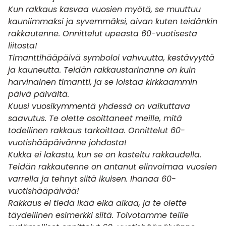
Kun rakkaus kasvaa vuosien myötä, se muuttuu
kauniimmaksi ja syvemmäksi, aivan kuten teidänkin
rakkautenne. Onnittelut upeasta 60-vuotisesta
liitosta!
Timanttihääpäivä symboloi vahvuutta, kestävyyttä
ja kauneutta. Teidän rakkaustarinanne on kuin
harvinainen timantti, ja se loistaa kirkkaammin
päivä päivältä.
Kuusi vuosikymmentä yhdessä on vaikuttava
saavutus. Te olette osoittaneet meille, mitä
todellinen rakkaus tarkoittaa. Onnittelut 60-
vuotishääpäivänne johdosta!
Kukka ei lakastu, kun se on kasteltu rakkaudella.
Teidän rakkautenne on antanut elinvoimaa vuosien
varrella ja tehnyt siitä ikuisen. Ihanaa 60-
vuotishääpäivää!
Rakkaus ei tiedä ikää eikä aikaa, ja te olette
täydellinen esimerkki siitä. Toivotamme teille