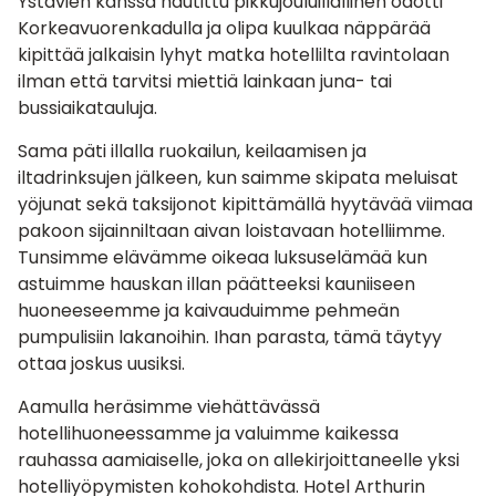
Ystävien kanssa nautittu pikkujouluillallinen odotti
Korkeavuorenkadulla ja olipa kuulkaa näppärää
kipittää jalkaisin lyhyt matka hotellilta ravintolaan
ilman että tarvitsi miettiä lainkaan juna- tai
bussiaikatauluja.
Sama päti illalla ruokailun, keilaamisen ja
iltadrinksujen jälkeen, kun saimme skipata meluisat
yöjunat sekä taksijonot kipittämällä hyytävää viimaa
pakoon sijainniltaan aivan loistavaan hotelliimme.
Tunsimme elävämme oikeaa luksuselämää kun
astuimme hauskan illan päätteeksi kauniiseen
huoneeseemme ja kaivauduimme pehmeän
pumpulisiin lakanoihin. Ihan parasta, tämä täytyy
ottaa joskus uusiksi.
Aamulla heräsimme viehättävässä
hotellihuoneessamme ja valuimme kaikessa
rauhassa aamiaiselle, joka on allekirjoittaneelle yksi
hotelliyöpymisten kohokohdista. Hotel Arthurin