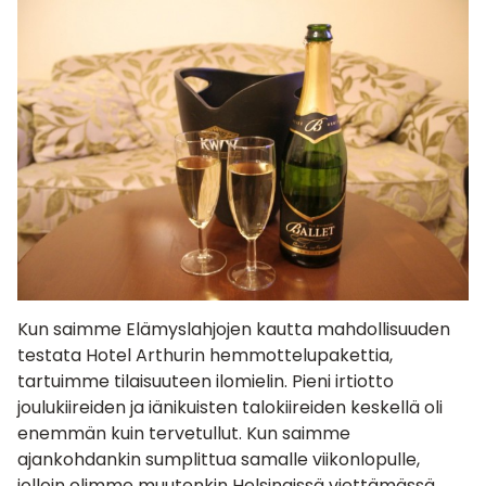
Kun saimme Elämyslahjojen kautta mahdollisuuden
testata Hotel Arthurin hemmottelupakettia,
tartuimme tilaisuuteen ilomielin. Pieni irtiotto
joulukiireiden ja iänikuisten talokiireiden keskellä oli
enemmän kuin tervetullut. Kun saimme
ajankohdankin sumplittua samalle viikonlopulle,
jolloin olimme muutenkin Helsingissä viettämässä