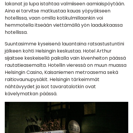
lakanat ja lupa istahtaa valmiiseen aamiaispöytään.
Aina ei tarvitse matkustaa kauas yöpyäkseen
hotellissa, vaan omilla kotikulmillaankin voi
hemmotella itseään viettämällä yön laadukkaassa
hotellissa.
Suuntasimme kyseisenä lauantaina ratsastustuntini
jälkeen kohti Helsingin keskustaa. Hotel Arthur
sijaitsee keskeisellä paikalla vain kivenheiton päässä
rautatieasemalta. Hotellin vieressä on muun muassa
Helsingin Casino, Kaisaniemen metroasema sekä
raitiovaunupysäkit. Helsingin tärkeimmät
nähtävyydet ja isot tavaratalotkin ovat
kävelymatkan päässä.