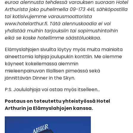
euroa alennusta tehdessä varauksen suoraan Hotel
Arthurista joko puhelimella 09-173 441, sähköpostilla
tai kotisivujemme varausmoottorista
www.hotelarthur.fi. Tätä alennuskoodia ei voi
yhdistää muihin tarjouksiin tai sopimushintoihin
eikä se koske hotellimme säästöluokkaa.
Elämyslahjojen
sivuilta löytyy myös muita mainioita
aineettomia lahjoja joulupukin konttiin. Me olemme
käyneet kokeilemassa aiemmin
mieleenpainuvan
Illallisen pimeässä
sekä
jännittävän Dinner in the Skyn.
P.S. Joululahjoja voi ostaa myös itselleen…
Postaus on toteutettu yhteistyössä Hotel
Arthurin ja Elämyslahjojen kanssa.