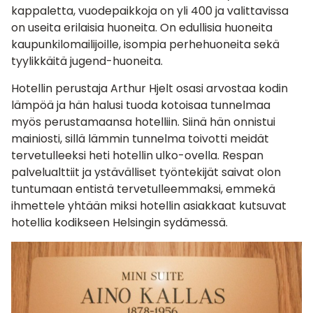
kappaletta, vuodepaikkoja on yli 400 ja valittavissa
on useita erilaisia huoneita. On edullisia huoneita
kaupunkilomailijoille, isompia perhehuoneita sekä
tyylikkäitä jugend-huoneita.
Hotellin perustaja Arthur Hjelt osasi arvostaa kodin
lämpöä ja hän halusi tuoda kotoisaa tunnelmaa
myös perustamaansa hotelliin. Siinä hän onnistui
mainiosti, sillä lämmin tunnelma toivotti meidät
tervetulleeksi heti hotellin ulko-ovella. Respan
palvelualttiit ja ystävälliset työntekijät saivat olon
tuntumaan entistä tervetulleemmaksi, emmekä
ihmettele yhtään miksi hotellin asiakkaat kutsuvat
hotellia kodikseen Helsingin sydämessä.