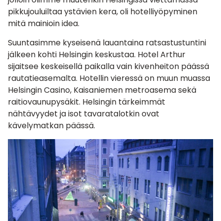
pikkujouluiltaa ystävien kera, oli hotelliyöpyminen
mitä mainioin idea.
Suuntasimme kyseisenä lauantaina ratsastustuntini
jälkeen kohti Helsingin keskustaa. Hotel Arthur
sijaitsee keskeisellä paikalla vain kivenheiton päässä
rautatieasemalta. Hotellin vieressä on muun muassa
Helsingin Casino, Kaisaniemen metroasema sekä
raitiovaunupysäkit. Helsingin tärkeimmät
nähtävyydet ja isot tavaratalotkin ovat
kävelymatkan päässä.