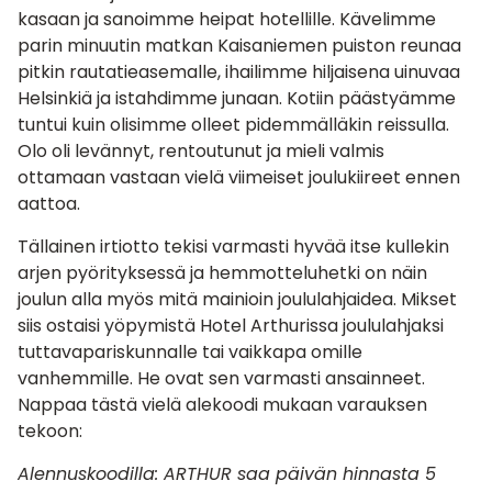
kasaan ja sanoimme heipat hotellille. Kävelimme
parin minuutin matkan Kaisaniemen puiston reunaa
pitkin rautatieasemalle, ihailimme hiljaisena uinuvaa
Helsinkiä ja istahdimme junaan. Kotiin päästyämme
tuntui kuin olisimme olleet pidemmälläkin reissulla.
Olo oli levännyt, rentoutunut ja mieli valmis
ottamaan vastaan vielä viimeiset joulukiireet ennen
aattoa.
Tällainen irtiotto tekisi varmasti hyvää itse kullekin
arjen pyörityksessä ja hemmotteluhetki on näin
joulun alla myös mitä mainioin joululahjaidea. Mikset
siis ostaisi yöpymistä Hotel Arthurissa joululahjaksi
tuttavapariskunnalle tai vaikkapa omille
vanhemmille. He ovat sen varmasti ansainneet.
Nappaa tästä vielä alekoodi mukaan varauksen
tekoon:
Alennuskoodilla: ARTHUR saa päivän hinnasta 5