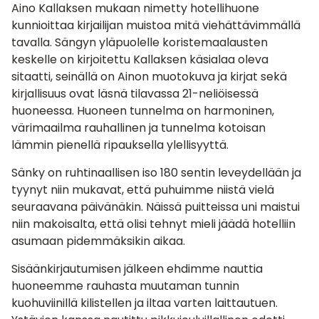
Aino Kallaksen mukaan nimetty hotellihuone
kunnioittaa kirjailijan muistoa mitä viehättävimmällä
tavalla. Sängyn yläpuolelle koristemaalausten
keskelle on kirjoitettu Kallaksen käsialaa oleva
sitaatti, seinällä on Ainon muotokuva ja kirjat sekä
kirjallisuus ovat läsnä tilavassa 21-neliöisessä
huoneessa. Huoneen tunnelma on harmoninen,
värimaailma rauhallinen ja tunnelma kotoisan
lämmin pienellä ripauksella ylellisyyttä.
Sänky on ruhtinaallisen iso 180 sentin leveydellään ja
tyynyt niin mukavat, että puhuimme niistä vielä
seuraavana päivänäkin. Näissä puitteissa uni maistui
niin makoisalta, että olisi tehnyt mieli jäädä hotelliin
asumaan pidemmäksikin aikaa.
Sisäänkirjautumisen jälkeen ehdimme nauttia
huoneemme rauhasta muutaman tunnin
kuohuviinillä kilistellen ja iltaa varten laittautuen.