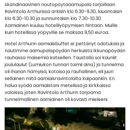
skandinaavinen noutopöytäaamupala tarjoillaan
Ravintola Arthurissa arkisin klo 6.30-9.30, lauantaisin
klo 6.30-10.30 ja sunnuntaisin klo 7.30-10.30.
Aamiainen kuuluu hotelliyöpymisen hintaan. Muille
kuin hotellissa yöpyville se maksaa 9,50 euroa.
Hotel Arthurin aamiaisbuffet ei pettänyt odotuksia ja
nautimme aamupalapöydän herkuista ikkunapöydän
rauhassa maisemia katsellen. Taustalla soi kauniit
joululaulut (Lumiukon tunnari toimii aina) ja tunnelma
oli ihanan hämyisä, kotoisa ja rauhallinen, eli juuri
sellainen mitä aamiaisravintolalta kaipaankin. En
halua syödä aamiaistani metelissä ja kirkkaissa
valoissa, joten Ravintola Arthurin tarjoama
tunnelmallinen aamiainen oli kovasti mieleeni.