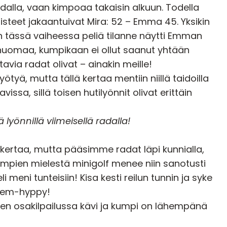
adalla, vaan kimpoaa takaisin alkuun. Todella
isteet jakaantuivat Mira: 52 – Emma 45. Yksikin
ten tässä vaiheessa peliä tilanne näytti Emman
 huomaa, kumpikaan ei ollut saanut yhtään
avia radat olivat – ainakin meille!
yötyä, mutta tällä kertaa mentiin niillä taidoilla
vissa, sillä toisen hutilyönnit olivat erittäin
 lyönnillä
viimeisellä radalla!
kertaa, mutta pääsimme radat läpi kunnialla,
lempien mielestä minigolf menee niin sanotusti
eli meni tunteisiin! Kisa kesti reilun tunnin ja syke
ndem-hyppy!
miten osakilpailussa kävi ja kumpi on lähempänä