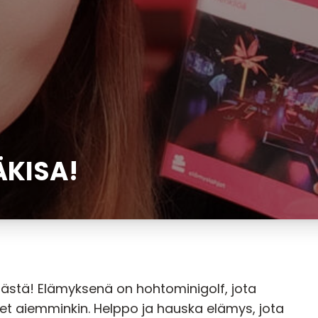
ÄKISA!
 tästä! Elämyksenä on
hohtominigolf
, jota
 aiemminkin. Helppo ja hauska elämys, jota