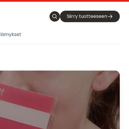
Siirry tuotteeseen
elämykset