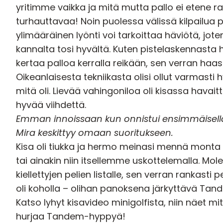
yritimme vaikka ja mitä mutta pallo ei etene r
turhauttavaa! Noin puolessa välissä kilpailua p
ylimääräinen lyönti voi tarkoittaa häviötä, jo
kannalta tosi hyvältä. Kuten pistelaskennasta
kertaa palloa kerralla reikään, sen verran haast
Oikeanlaisesta tekniikasta olisi ollut varmasti h
mitä oli. Lievää vahingoniloa oli kisassa havaitta
hyvää viihdettä.
Emman innoissaan kun onnistui ensimmäisellä
Mira keskittyy omaan suoritukseen.
Kisa oli tiukka ja hermo meinasi mennä monta 
tai ainakin niin itsellemme uskottelemalla. Mo
kiellettyjen pelien listalle, sen verran rankasti p
oli koholla – olihan panoksena järkyttävä Ta
Katso lyhyt kisavideo minigolfista, niin näet 
hurjaa Tandem-hyppyä!