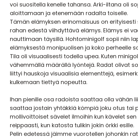
voi suositella kenelle tahansa. Arki-iltana ol
aloittamaan ja etenemään radalta toiselle.
Tämän elämyksen erinomaisuus on erityisesti si
rahan edestä viihdyttävä elämys. Elämys ei v
nauttimaan täysillä. Hohtominigolf sopii niin laps
elämyksestä monipuolisen ja koko perheelle so
Tila oli visuaalisesti todella upea. Kuten minig
vähemmällä määrällä lyöntejä. Radat olivat sop
liittyi hauskoja visuaalisia elementtejä, esimerk
kulkemaan tiettyä nopeutta.
Ihan pienille osa radoista saattaa olla vähän li
saattaa jostain yhtäkkiä kömpiä joku otus tai 
mollivoittoiset sävelet ilmoihin kun kävelet sen 
reippaasti, kun katosta tulikin jokin örkki esille.
Pelin edetessä jäimme vuorotellen johonkin rat