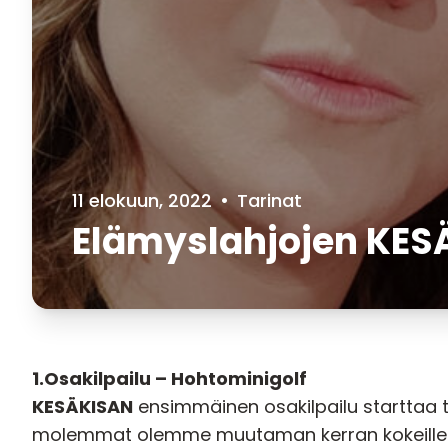
11 elokuun, 2022
•
Tarinat
Elämyslahjojen KES
1.Osakilpailu – Hohtominigolf
KESÄKISAN
ensimmäinen osakilpailu starttaa
molemmat olemme muutaman kerran kokeilleet