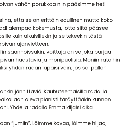
i sopivan vähän porukkaa niin pääsimme heti
inä, että se on erittäin edullinen mutta koko
aadi aiempaa kokemusta, jotta siitä pääsee
ille kuin aikuisillekin ja se tekeekin tästä
pivan ajanvietteen.
olfin säännöissäkin, voittaja on se joka pärjää
ivan haastavia ja monipuolisia. Moniin ratoihin
iksi yhden radan läpäisi vain, jos sai pallon
iankin jännittäviä. Kauhuteemaisilla radoilla
paikallaan oleva pianisti täräyttääkin kunnon
ohi. Yhdellä radalla Emma kiljaisi aika
aan ”jumiin”. Löimme kovaa, löimme hiljaa,