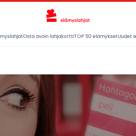
ämyslahjat
Osta avoin lahjakortti
TOP 50 elämykset
Uudet 