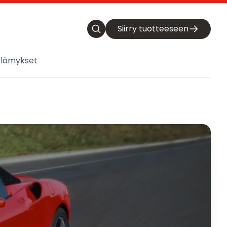
Siirry tuotteeseen
elämykset