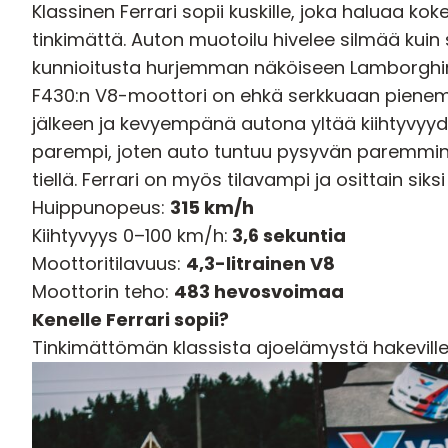
Klassinen Ferrari sopii kuskille, joka haluaa k
tinkimättä. Auton muotoilu hivelee silmää kuin
kunnioitusta hurjemman näköiseen Lamborghini
F430:n V8-moottori on ehkä serkkuaan pienempi
jälkeen ja kevyempänä autona yltää kiihtyvyyd
parempi, joten auto tuntuu pysyvän paremmin 
tiellä. Ferrari on myös tilavampi ja osittain sik
Huippunopeus:
315 km/h
Kiihtyvyys 0–100 km/h:
3,6 sekuntia
Moottoritilavuus:
4,3-litrainen V8
Moottorin teho:
483 hevosvoimaa
Kenelle Ferrari sopii?
Tinkimättömän klassista ajoelämystä hakeville fiil