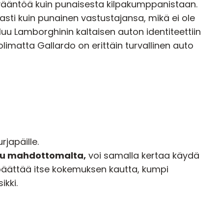
ääntöä kuin punaisesta kilpakumppanistaan.
vasti kuin punainen vastustajansa, mikä ei ole
uu Lamborghinin kaltaisen auton identiteettiin
limatta Gallardo on erittäin turvallinen auto
rjapäille.
tuu mahdottomalta,
voi samalla kertaa
käydä
päättää itse kokemuksen kautta, kumpi
kki.