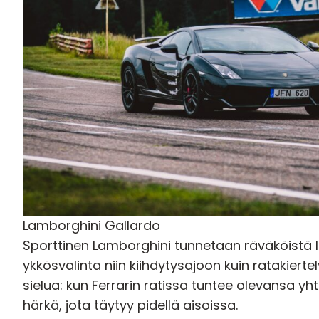
Lamborghini Gallardo
Sporttinen Lamborghini tunnetaan räväköistä li
ykkösvalinta niin kiihdytysajoon kuin ratakier
sielua: kun Ferrarin ratissa tuntee olevansa yh
härkä, jota täytyy pidellä aisoissa.