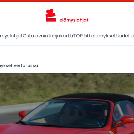
ämyslahjat
Osta avoin lahjakortti
TOP 50 elämykset
Uudet 
mykset vertailussa