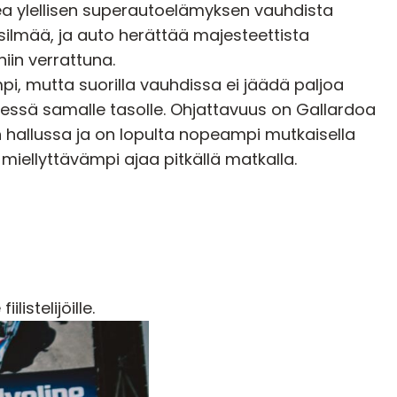
okea ylellisen superautoelämyksen vauhdista
 silmää, ja auto herättää majesteettista
in verrattuna.
, mutta suorilla vauhdissa ei jäädä paljoa
essä samalle tasolle. Ohjattavuus on Gallardoa
hallussa ja on lopulta nopeampi mutkaisella
si miellyttävämpi ajaa pitkällä matkalla.
istelijöille.