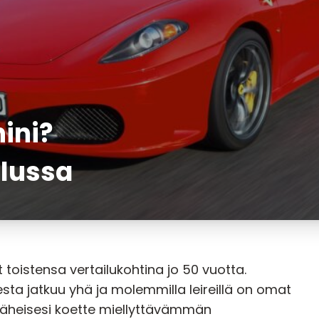
ini?
ilussa
 toistensa vertailukohtina jo 50 vuotta.
esta jatkuu yhä ja molemmilla leireillä on omat
läheisesi koette miellyttävämmän