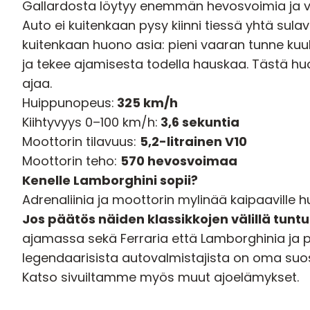
Gallardosta löytyy enemmän hevosvoimia ja v
Auto ei kuitenkaan pysy kiinni tiessä yhtä sula
kuitenkaan huono asia: pieni vaaran tunne kuul
ja tekee ajamisesta todella hauskaa. Tästä huo
ajaa.
Huippunopeus:
325 km/h
Kiihtyvyys 0–100 km/h:
3,6 sekuntia
Moottorin tilavuus:
5,2-litrainen V10
Moottorin teho:
570 hevosvoimaa
Kenelle Lamborghini sopii?
Adrenaliinia ja moottorin mylinää kaipaaville hu
Jos päätös näiden klassikkojen välillä tun
ajamassa sekä Ferraria että Lamborghinia
ja 
legendaarisista autovalmistajista on oma suosi
Katso sivuiltamme myös muut
ajoelämykset
.