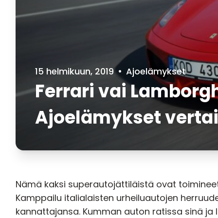
15 helmikuun, 2019
•
Ajoelämykset
Ferrari vai Lamborgh
Ajoelämykset verta
Nämä kaksi superautojättiläistä ovat toimineet
Kamppailu italialaisten urheiluautojen herruud
kannattajansa. Kumman auton ratissa sinä ja 