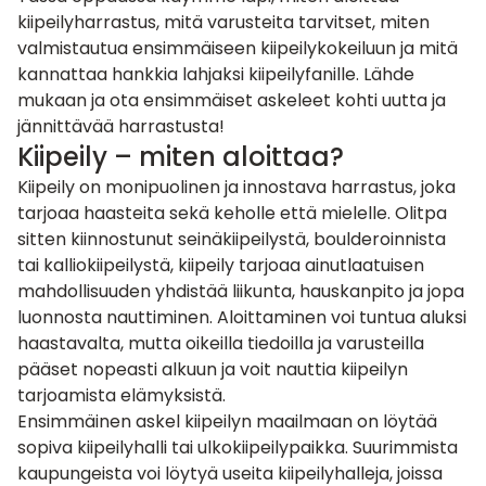
kiipeilyharrastus, mitä varusteita tarvitset, miten
valmistautua ensimmäiseen kiipeilykokeiluun ja mitä
kannattaa hankkia lahjaksi kiipeilyfanille. Lähde
mukaan ja ota ensimmäiset askeleet kohti uutta ja
jännittävää harrastusta!
Kiipeily – miten aloittaa?
Kiipeily
on monipuolinen ja innostava harrastus, joka
tarjoaa haasteita sekä keholle että mielelle. Olitpa
sitten kiinnostunut seinäkiipeilystä, boulderoinnista
tai kalliokiipeilystä, kiipeily tarjoaa ainutlaatuisen
mahdollisuuden yhdistää liikunta, hauskanpito ja jopa
luonnosta nauttiminen. Aloittaminen voi tuntua aluksi
haastavalta, mutta oikeilla tiedoilla ja varusteilla
pääset nopeasti alkuun ja voit nauttia kiipeilyn
tarjoamista elämyksistä.
Ensimmäinen askel kiipeilyn maailmaan on löytää
sopiva kiipeilyhalli tai ulkokiipeilypaikka. Suurimmista
kaupungeista voi löytyä useita kiipeilyhalleja, joissa