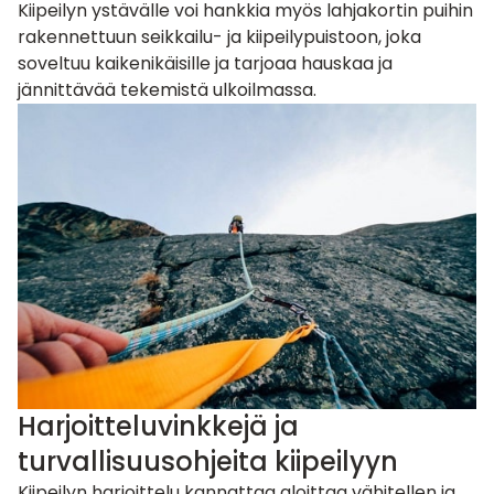
Kiipeilyn ystävälle voi hankkia myös lahjakortin puihin
rakennettuun
seikkailu- ja kiipeilypuistoon
, joka
soveltuu kaikenikäisille ja tarjoaa hauskaa ja
jännittävää tekemistä ulkoilmassa.
Harjoitteluvinkkejä ja
turvallisuusohjeita kiipeilyyn
Kiipeilyn harjoittelu kannattaa aloittaa vähitellen ja