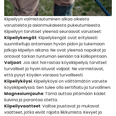
Kiipeilyyn valmistautuminen alkaa oikeista
varusteista ja asianmukaisesta pukeutumisesta.
Kiipeilyyn tarvitset yleensä seuraavat varusteet:
Kiipeilykengät
: Kiipeilykengät ovat erityisesti
suunniteltuja antamaan hyvän pidon ja tukemaan
jalkoja kiipeilyn aikana. Ne ovat yleensä napakat ja
antavat tarkan tuntuman seinään tai kalliopintaan.
Valjaat
: Jos aiot harrastaa köysikiipeilyä, tarvitset
turvalliset ja hyvin istuvat valjaat. Ne varmistavat,
että pysyt köyden varassa turvallisesti.
Kiipeilyköysi
: Kiipeilyköysi on välttämätön varuste
köysikiipeilyssä. Sen tulee olla sertifioitu ja turvallinen.
Magnesiumjauhe
: Tämä auttaa pitämään kädet
kuivina ja parantaa otetta.
Kiipeilyvaatteet
: Valitse joustavat ja mukavat
vaatteet, jotka eivät rajoita liikkumista. Kevyet ja