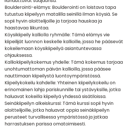
ilahduttavat saajaansa:
Boulderointi-elämys
: Boulderointi on loistava tapa
tutustua kiipeilyyn matalilla seinillä ilman köysiä. Se
sopii hyvin aloittelijoille ja tarjoaa hauskaa ja
haastavaa liikuntaa.
Köysikiipeily kalliolla ryhmälle
: Tämä elämys vie
kiipeilijät luonnon keskelle kallioille, jossa he pääsevät
kokeilemaan köysikiipeilyä asiantuntevassa
ohjauksessa.
Kalliokiipeilykokemus yhdelle
: Tämä kokemus tarjoaa
unohtumattoman päivän kallioilla, jossa pääsee
nauttimaan kiipeilystä luontoympäristössä.
Kiipeilykokeilu kahdelle
: Yhteinen kiipeilykokeilu on
erinomainen lahja pariskunnille tai ystävyksille, jotka
haluavat kokeilla kiipeilyä yhdessä sisätiloissa.
Seinäkiipeilyn alkeiskurssi: Tämä kurssi sopii hyvin
aloittelijoille, jotka haluavat oppia seinäkiipeilyn
perusteet turvallisessa ympäristössä ja jatkaa
harrastuksen parissa omatoimisesti.