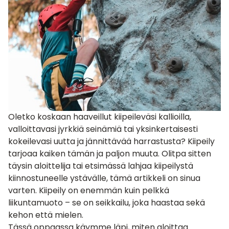
Oletko koskaan haaveillut kiipeileväsi kallioilla,
valloittavasi jyrkkiä seinämiä tai yksinkertaisesti
kokeilevasi uutta ja jännittävää harrastusta? Kiipeily
tarjoaa kaiken tämän ja paljon muuta. Olitpa sitten
täysin aloittelija tai etsimässä lahjaa kiipeilystä
kiinnostuneelle ystävälle, tämä artikkeli on sinua
varten. Kiipeily on enemmän kuin pelkkä
liikuntamuoto – se on seikkailu, joka haastaa sekä
kehon että mielen.
Tässä oppaassa käymme läpi, miten aloittaa