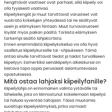
hengittävät vaatteet ovat parhaat, sillä kiipeily voi
olla fyysisesti vaativaa.
Kiipeilykengät ja muut tarvittavat varusteet voit
vuokrata kokeilujen yhteydessä tai ne sisältyvät
usein jo elämyksen hintaan. Muut turvavarusteet
löydät myös paikan päältä. Tarkista elämyksen
tarkempi sisältö lahjakortista.
Ennen ensimmäistä kiipeilykokeilua voi olla hyvä
osallistua kiipeilykurssille tai -ohjaukseen. Tämä
antaa sinulle tarvittavat tiedot ja taidot turvalliseen
kiipeilyyn. Esimerkiksi
seinäkiipeilyn alkeiskurssi
on
loistava tapa oppia perusasiat asiantuntevassa
opastuksessa.
Mitä ostaa lahjaksi kiipeilyfanille?
Kiipeilylahja on erinomainen valinta ystävälle tai
läheiselle, joka on kiinnostunut kokeilemaan kiipeilyä
tai haluaa syventää taitojaan. Tässä muutamia
suosittuja kiipeilyelämyksiä, jotka varmasti