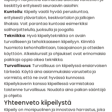
keskittyä erityisesti seuraaviin asioihin:
Kuntoilu
: Kiipeily vaatii hyvää peruskuntoa,
erityisesti ylävartalon, keskivartalon ja jalkojen
lihaksia. Voit parantaa kuntoasi esimerkiksi
saliharjoittelulla, juoksulla ja joogalla.
Tekniikka
: Hyvä kiipeilytekniikka on avain
turvalliseen ja tehokkaaseen kiipeilyyn. Kiinnitä
huomiota kehonhallintaan, tasapainoon ja otteiden
käyttöön. Alkeiskurssit ja ohjaukset ovat erinomaisia
paikkoja oppia oikea tekniikka.
Turvallisuus
: Turvallisuus on kiipeilyssä ensiarvoisen
tärkeää. Käytä aina asianmukaisia varusteita ja
varmista, että ne ovat hyvässä kunnossa.
Kiipeilykaverin kanssa kiipeillessä varmistakaa
toistenne turvallisuus. Noudata aina paikan sääntöjä
ja ohjeita.
Yhteenveto kiipeilystä
Kiipeily on monipuolinen ja innostava harrastus, joka