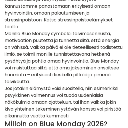
kannustamme panostamaan erityisesti omaan
hyvinvointiin, omaan palautumiseen ja
stressinpoistoon. Katso stressinpoistoelämykset
täältä.
Monille Blue Monday symboloi talvimasennusta,
motivaation puutetta ja tunnetta siitä, että energia
on vähissä. Vaikka päivä ei ole tieteellisesti todistettu
ilmiö, se toimii monille tunnistettavana hetkenä
pysähtyä ja pohtia omaa hyvinvointia. Blue Monday
voi muistuttaa siitä, että oma jaksaminen ansaitsee
huomiota – erityisesti keskellä pitkää ja pimeää
talvikautta.
Jos jotakin elämystä voisi suositella, niin esimerkiksi
psyykkinen valmennus
voi tuoda uudenlaisia
näkökulmia omaan ajatteluun, tai ihan vaikka jokin
kiva yhteinen tekeminen
ystävän kanssa
voi piristää
alkannutta vuotta kummasti.
Milloin on Blue Monday 2026?