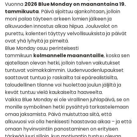
Vuonna
2026 Blue Monday on maanantaina 19.
tammikuuta
. Päivä sijoittuu ajankohtaan, jolloin
moni palaa täyteen arkeen lomien jälkeen ja
alkuvuoden innostus alkaa hiipua. Jouluvalot on
purettu, kalenteri täyttyy velvollisuuksista ja päivät
ovat yhä lyhyitä ja pimeitä.
Blue Monday osuu perinteisesti
tammikuun
kolmannelle maanantaille
, koska sen
ajatellaan olevan hetki, jolloin talven vaikutukset
tuntuvat voimakkaimmin. Uudenvuodenlupaukset
saattavat tuntua jo raskailta tai epärealistisilta,
taloudellinen tilanne voi huolettaa joulun jäljiltä ja
kevät tuntuu vielä kaukaiselta haaveelta.
Vaikka Blue Monday ei ole virallinen juhlapäivä, se on
monille symbolinen hetki pysähtyä tarkastelemaan
omaa jaksamista. Päivä muistuttaa siitä, että
alkuvuosi voi olla henkisesti haastavaa aikaa – ja että
omaan hyvinvointiin panostaminen on erityisen
tärkeää juuri silloin, kun motivaatio tuntuu olevan