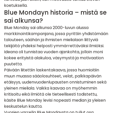
koetuksella.
Blue Mondayn historia – mistä se
sai alkunsa?
Blue Monday sai alkunsa 2000-luvun alussa
markkinointikampanjana, jossa pyrittiin yhdistämään
talouteen, säähän ja ihmisten mielialaan liittyviä
tekijöitä yhdeksi helposti ymmärrettäväksi ilmiöksi.
Ideana oli tunnistaa vuoden ajankohta, jolloin moni
kokee erityistä alakuloa, väsymystä ja motivaation
puutetta.
Päivään liitettiin laskentakaava, jossa huomioitiin
muun muassa sääolosuhteet, velat, palkkapäivän
etäisyys, uudenvuodenlupausten onnistuminen sekä
yleinen mieliala. Vaikka kaavaa on myöhemmin
kritisoitu eikä ilmiötä ole tieteellisesti todistettu,
käsite Blue Monday levisi nopeasti median ja yleisen
keskustelun kautta.
Vuosien varrella Blue Mondaysta on tullut osa