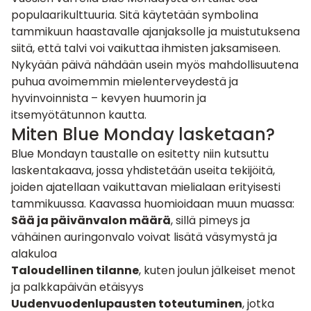
populaarikulttuuria. Sitä käytetään symbolina
tammikuun haastavalle ajanjaksolle ja muistutuksena
siitä, että talvi voi vaikuttaa ihmisten jaksamiseen.
Nykyään päivä nähdään usein myös mahdollisuutena
puhua avoimemmin mielenterveydestä ja
hyvinvoinnista – kevyen huumorin ja
itsemyötätunnon kautta.
Miten Blue Monday lasketaan?
Blue Mondayn taustalle on esitetty niin kutsuttu
laskentakaava, jossa yhdistetään useita tekijöitä,
joiden ajatellaan vaikuttavan mielialaan erityisesti
tammikuussa. Kaavassa huomioidaan muun muassa:
Sää ja päivänvalon määrä
, sillä pimeys ja
vähäinen auringonvalo voivat lisätä väsymystä ja
alakuloa
Taloudellinen tilanne
, kuten joulun jälkeiset menot
ja palkkapäivän etäisyys
Uudenvuodenlupausten toteutuminen
, jotka