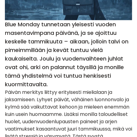
Blue Monday tunnetaan yleisesti vuoden
masentavimpana päivänä, ja se ajoittuu
keskelle tammikuuta – aikaan, jolloin talvi on
pimeimmillään ja kevät tuntuu vielä
kaukaiselta. Joulu ja vuodenvaihteen juhlat
ovat ohi, arki on palannut täysillä ja monille
tämä yhdistelmä voi tuntua henkisesti
kuormittavalta.
Päivän merkitys liittyy erityisesti mielialaan ja
jaksamiseen. Lyhyet päivät, vähäinen luonnonvalo ja
kylmä sää vaikuttavat kehoon ja mieleen enemmän
kuin usein huomaamme. Lisäksi monilla taloudelliset
huolet, uudenvuodenlupausten paineet ja arjen
vaatimukset kasaantuvat juuri tammikuussa, mikä voi
lisätä stressiä ja väsymystä. Tästä syystä