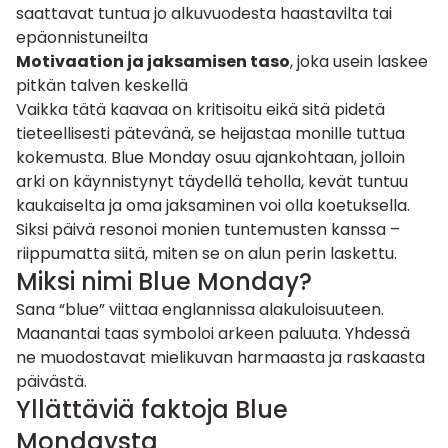
saattavat tuntua jo alkuvuodesta haastavilta tai
epäonnistuneilta
Motivaation ja jaksamisen taso
, joka usein laskee
pitkän talven keskellä
Vaikka tätä kaavaa on kritisoitu eikä sitä pidetä
tieteellisesti pätevänä, se heijastaa monille tuttua
kokemusta. Blue Monday osuu ajankohtaan, jolloin
arki on käynnistynyt täydellä teholla, kevät tuntuu
kaukaiselta ja oma jaksaminen voi olla koetuksella.
Siksi päivä resonoi monien tuntemusten kanssa –
riippumatta siitä, miten se on alun perin laskettu.
Miksi nimi Blue Monday?
Sana “blue” viittaa englannissa alakuloisuuteen.
Maanantai taas symboloi arkeen paluuta. Yhdessä
ne muodostavat mielikuvan harmaasta ja raskaasta
päivästä.
Yllättäviä faktoja Blue
Mondaysta