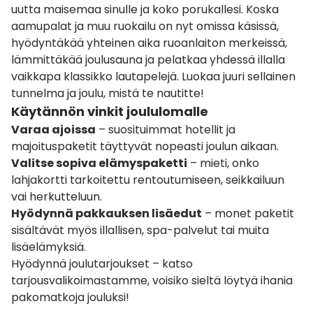
uutta maisemaa sinulle ja koko porukallesi. Koska
aamupalat ja muu ruokailu on nyt omissa käsissä,
hyödyntäkää yhteinen aika ruoanlaiton merkeissä,
lämmittäkää joulusauna ja pelatkaa yhdessä illalla
vaikkapa klassikko lautapelejä. Luokaa juuri sellainen
tunnelma ja joulu, mistä te nautitte!
Käytännön vinkit joululomalle
Varaa ajoissa
– suosituimmat hotellit ja
majoituspaketit täyttyvät nopeasti joulun aikaan.
Valitse sopiva elämyspaketti
– mieti, onko
lahjakortti tarkoitettu rentoutumiseen, seikkailuun
vai herkutteluun.
Hyödynnä pakkauksen lisäedut
– monet paketit
sisältävät myös illallisen, spa-palvelut tai muita
lisäelämyksiä.
Hyödynnä joulutarjoukset – katso
tarjousvalikoimastamme, voisiko sieltä löytyä ihania
pakomatkoja jouluksi!