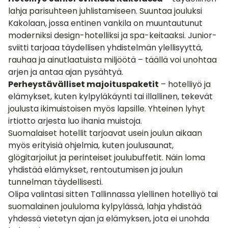
lahja parisuhteen juhlistamiseen. Suuntaa jouluksi
Kakolaan, jossa entinen vankila on muuntautunut
moderniksi design-hotelliksi ja spa-keitaaksi. Junior-
sviitti tarjoaa täydellisen yhdistelmän ylellisyyttä,
rauhaa ja ainutlaatuista miljöötä – täällä voi unohtaa
arjen ja antaa ajan pysähtyä.
Perheystävälliset majoituspaketit
– hotelliyö ja
elämykset, kuten kylpyläkäynti tai illallinen, tekevät
joulusta ikimuistoisen myös lapsille. Yhteinen lyhyt
irtiotto arjesta luo ihania muistoja.
Suomalaiset hotellit tarjoavat usein joulun aikaan
myös erityisiä ohjelmia, kuten joulusaunat,
glögitarjoilut ja perinteiset joulubuffetit. Näin loma
yhdistää elämykset, rentoutumisen ja joulun
tunnelman täydellisesti.
Olipa valintasi sitten Tallinnassa ylellinen hotelliyö tai
suomalainen joululoma kylpylässä, lahja yhdistää
yhdessä vietetyn ajan ja elämyksen, jota ei unohda