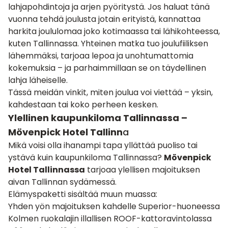
lahjapohdintoja ja arjen pyöritystä. Jos haluat tänä
vuonna tehdä joulusta jotain erityistä, kannattaa
harkita joululomaa joko kotimaassa tai lähikohteessa,
kuten Tallinnassa. Yhteinen matka tuo joulufiiliksen
lähemmäksi, tarjoaa lepoa ja unohtumattomia
kokemuksia – ja parhaimmillaan se on täydellinen
lahja läheiselle.
Tässä meidän vinkit, miten joulua voi viettää – yksin,
kahdestaan tai koko perheen kesken.
Ylellinen kaupunkiloma Tallinnassa –
Mövenpick Hotel Tallinn
a
Mikä voisi olla ihanampi tapa yllättää puoliso tai
ystävä kuin kaupunkiloma Tallinnassa?
Mövenpick
Hotel Tallinnassa
tarjoaa ylellisen majoituksen
aivan Tallinnan sydämessä.
Elämyspaketti sisältää muun muassa:
Yhden yön majoituksen kahdelle Superior-huoneessa
Kolmen ruokalajin illallisen ROOF-kattoravintolassa