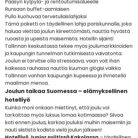
Pääsyn kylpylä- ja rentoutumisalueelle
Runsaan buffet-aamiaisen
Pullo kuohuvaa tervetuliaislahjaksi
Tämä paketti on täydellinen lahja pariskunnalle, joka
haluaa viettää joulun kiireettömästi, nauttia hyvästä
ruoasta ja upeista maisemista. Hotellin sijainti
Tallinnan keskustassa tekee myös joulumarkkinoiden
ja kaupungin tunnelman tutkimisesta vaivatonta.
Joulun ei tarvitse olla stressaava, vaan voit ihan
kaikessa rauhassa nauttia kuuman glögisi vaikka
Tallinnan vanhan kaupungin kupeessa ja ihmetellä
maailman menoa.
Joulun taikaa Suomessa – elämyksellinen
hotelliyö
Kuinka moni onkaan miettinyt, että joulu voi
tarkoittaa myös luksus lomaa kotimaassa? Siivoa
koti ennen joulua, karkaa jouluksi muihin maisemiin ja
nauti siististä kodista vielä joulun jälkeen!
Hotelliyö Junior sviitissä Kakolassa
– täydellinen