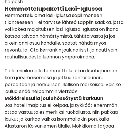
helposti.
Hemmottelupaketti Lasi-Iglussa
Hemmotteluloma lasi-iglussa
sopii moneen
tilanteeseen – ei tarvitse lähteä Lappiin saakka, jotta
voi kokea majoituksen lasi-iglussa! Iglusta on ihana
katsoa taivaan hämärtymistä, tähtitaivasta ja jos
oikein onni osuu kohdalle, saatat nähdä myös
revontulia! Ota kerrankin jouluna iisisti ja nauti vain
rauhallisuudesta luonnon ympäröimänä.
Tällä minilomalla hemmottelu alkaa kuohujuoman
kera järvimaisemissa ja jatkuu rantasaunan,
porealtaan ja herkullisen illallisen merkeissä. Voisiko
joulua enää helpommin viettää?
Mökkireissulla jouluhössötystä karkuun
Jos hotellimajoitus ei kelpaa, ja tykkäät enemmän
ottaa vastuuta esimerkiksi ruokailusta, niin pakkaa
laukut ja karkaa vaikka isommallakin porukalla
Alastaron Koivuniemen tilalle.
Mökkiloma tarjoaa