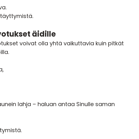
va.
 täyttymistä.
otukset äidille
set voivat olla yhtä vaikuttavia kuin pitkät
lla.
a,
kaunein lahja – haluan antaa Sinulle saman
ttymistä.