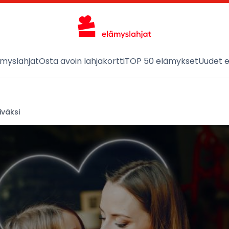
ämyslahjat
Osta avoin lahjakortti
TOP 50 elämykset
Uudet 
iväksi