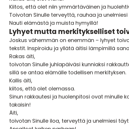
Kiitos, että olet niin ymmärtäväinen ja huolehti
Toivotan Sinulle terveyttä, rauhaa ja unelmiesi
Nauti elämästä ja muista hymyillä!
Lyhyet mutta merkitykselliset toiv
Joskus vähemmän on enemmän – lyhyet toivotuk
tekstit. Inspiroidu ja yllätä äitisi lämpimillä sanoi
Rakas äiti,
toivotan Sinulle juhlapäiväsi kunniaksi rakkautt
sillä se antaa elämälle todellisen merkityksen.
Kallis äiti,
kiitos, että olet olemassa.
Sinun rakkautesi ja huolenpitosi ovat minulle 
takaisin!
Äiti,
toivotan Sinulle iloa, terveyttä ja unelmiesi täy
Ansaitset kaiken parhaan!