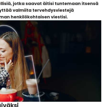
llisiä, jotka saavat äitisi tuntemaan itsensä
äyttää valmiita tervehdysviestejä
oman henkilökohtaisen viestisi.
iväksi