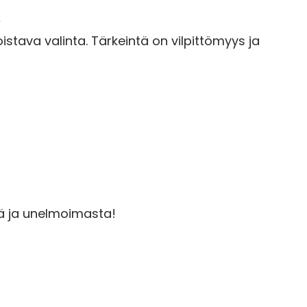
e
oistava valinta. Tärkeintä on vilpittömyys ja
ä ja unelmoimasta!