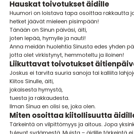
Hauskat toivotukset äidille
Huumori on loistava tapa osoittaa rakkautta 
hetket jäävät mieleen pisimpään!
Tänään on Sinun päiväsi, äiti,
joten lepää, hymyile ja nauti!
Anna meidän huolehtia Sinusta edes yhden pä
jotta olet virkistynyt, hemmoteltu ja iloinen!
Liikuttavat toivotukset äitienpäiv
Joskus ei tarvita suuria sanoja tai kalliita lahjoja.
Kiitos Sinulle, äiti,
jokaisesta hymystä,
tuesta ja rakkaudesta.
Ilman Sinua en olisi se, joka olen.
Miten osoittaa kiitollisuutta äidill
Tärkeintä on vilpittömyys ja aitous. Jopa yksin
tulevat sydämestä. Muista – äidille tärkeintä e