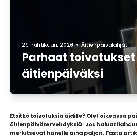
29 huhtikuun, 2026
•
Äitienpäivälahjat
Parhaat toivotukset
äitienpäiväksi
Etsitkö toivotuksia äidille? Olet oikeassa pa
äitienpäivätervehdyksiä! Jos haluat ilahdutt
merkitsevät hänelle aina paljon. Tästä artikk