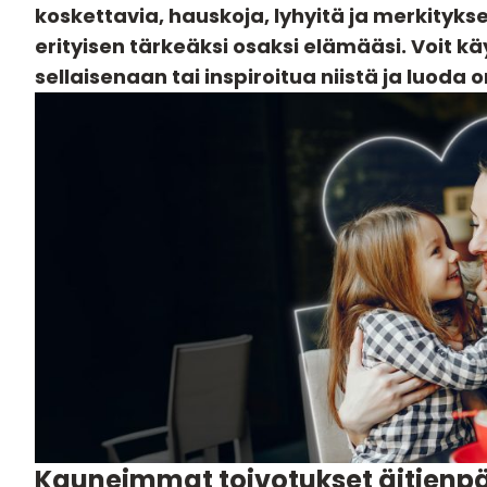
koskettavia, hauskoja, lyhyitä ja merkitykse
erityisen tärkeäksi osaksi elämääsi. Voit k
sellaisenaan tai inspiroitua niistä ja luoda 
Kauneimmat toivotukset äitienpä