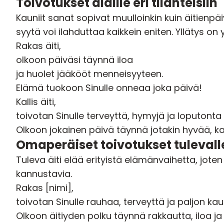
Toivotukset äidille eri tilanteisiin
Kauniit sanat sopivat muulloinkin kuin äitienpä
syytä voi ilahduttaa kaikkein eniten. Yllätys o
Rakas äiti,
olkoon päiväsi täynnä iloa
ja huolet jääkööt menneisyyteen.
Elämä tuokoon Sinulle onneaa joka päivä!
Kallis äiti,
toivotan Sinulle terveyttä, hymyjä ja loputonta 
Olkoon jokainen päivä täynnä jotakin hyvää, ka
Omaperäiset toivotukset tulevalle
Tuleva äiti elää erityistä elämänvaihetta, joten 
kannustavia.
Rakas [nimi],
toivotan Sinulle rauhaa, terveyttä ja paljon ka
Olkoon äitiyden polku täynnä rakkautta, iloa j