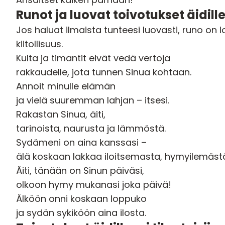
Runot ja luovat toivotukset äidill
Jos haluat ilmaista tunteesi luovasti, runo on l
kiitollisuus.
Kulta ja timantit eivät vedä vertoja
rakkaudelle, jota tunnen Sinua kohtaan.
Annoit minulle elämän
ja vielä suuremman lahjan – itsesi.
Rakastan Sinua, äiti,
tarinoista, naurusta ja lämmöstä.
Sydämeni on aina kanssasi –
älä koskaan lakkaa iloitsemasta, hymyilemäst
Äiti, tänään on Sinun päiväsi,
olkoon hymy mukanasi joka päivä!
Älköön onni koskaan loppuko
ja sydän sykiköön aina ilosta.