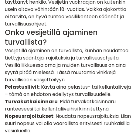
täyttänyt henkilö. Vesijetin vuokraajan on kuitenkin
usein oltava vähintään 18-vuotias. Vaikka ajokorttia
ei tarvita, on hyvä tuntea vesiliikenteen säännöt ja
turvallisuusohjeet.
Onko vesijetillä ajaminen
turvallista?
Vesijetillä ajaminen on turvallista, kunhan noudattaa
tiettyjä sääntöjä, rajoituksia ja turvallisuusohjeita.
Vesillä liikkuessa oma ja muiden turvallisuus on aina
syytä pitää mielessä. Tässä muutamia vinkkejä
turvalliseen vesijetteilyyn:
Pelastusliivit
: Käytä aina pelastus- tai kelluntaliivejä
– tämä on ehdoton edellytys turvallisuudelle.
Turvakatkaisinnaru
: Pidä turvakatkaisinnaru
ranteeseesi tai kelluntaliiveihisi kiinnitettynä.
Nopeusrajoitukset
: Noudata nopeusrajoituksia. Liian
suuri nopeus voi olla vaarallista erityisesti ruuhkaisilla
vesialueilla.