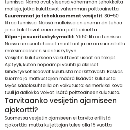
tunnissa. Nämä ovat yleensä vähemmän tehokkaita
malleja, jotka kuluttavat vähemmän polttoainetta.
Suuremmat ja tehokkaammat vesijetit
: 30–50
litraa tunnissa. Näissä malleissa on enemmän tehoa
ja ne kuluttavat enemmän polttoainetta.
Kilpa- ja suorituskykymallit
: Yli 50 litraa tunnissa.
Näissä on suuritehoiset moottorit ja ne on suunniteltu
maksimaaliseen suorituskykyyn.
Vesijetin kulutukseen vaikuttavat useat eri tekijät.
Ajotyyli, kuten nopeampi vauhti ja äkilliset
kiihdytykset lisäävät kulutusta merkittävästi. Raskas
kuorma ja matkustajien määrä lisäävät kulutusta.
Myös sääolosuhteilla on vaikutusta: esimerkiksi kova
tuuli ja aallokko voivat lisätä polttoaineenkulutusta.
Tarvitaanko vesijetin ajamiseen
ajokortti?
Suomessa vesijetin ajamiseen ei tarvita erillistä
ajokorttia, mutta kuljettajan tulee olla 15 vuotta