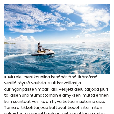
Kuvittele itsesi kauniina kesäpäivänä liitämässä
vesillä täyttä vauhtia, tuuli kasvoillasi ja
auringonpaiste ympärilläsi.
Vesijettiajelu
tarjoaa juuri
tällaisen unohtumattoman elämyksen, mutta ennen
kuin suuntaat vesille, on hyvä tietää muutama asia.
Tämä artikkeli tarjoaa kattavat tiedot siitä, miten
valmistautua vesijettiajeluun, mitä odottaa ja mihin