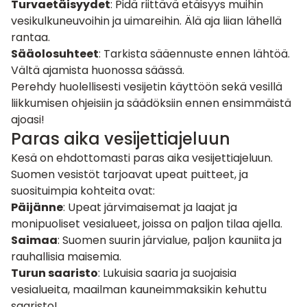
Turvaetäisyydet
: Pidä riittävä etäisyys muihin
vesikulkuneuvoihin ja uimareihin. Älä aja liian lähellä
rantaa.
Sääolosuhteet
: Tarkista sääennuste ennen lähtöä.
Vältä ajamista huonossa säässä.
Perehdy huolellisesti vesijetin käyttöön sekä vesillä
liikkumisen ohjeisiin ja säädöksiin ennen ensimmäistä
ajoasi!
Paras aika vesijettiajeluun
Kesä on ehdottomasti paras aika vesijettiajeluun.
Suomen vesistöt tarjoavat upeat puitteet, ja
suosituimpia kohteita ovat:
Päijänne
: Upeat järvimaisemat ja laajat ja
monipuoliset vesialueet, joissa on paljon tilaa ajella.
Saimaa
: Suomen suurin järvialue, paljon kauniita ja
rauhallisia maisemia.
Turun saaristo
: Lukuisia saaria ja suojaisia
vesialueita, maailman kauneimmaksikin kehuttu
saaristo!