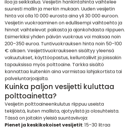
iloa ja seikkailua. Vesijetin hankintahinta vaihtelee
suuresti mallin ja merkin mukaan. Uuden vesijetin
hinta voi olla 10 000 eurosta aina yli 30 000 euroon.
Vesijetin vuokraaminen on edullisempi vaihtoehto ja
hinnat vaihtelevat paikasta ja ajankohdasta riippuen.
Esimerkiksi yhden päivän vuokraus voi maksaa noin
200–350 euroa. Tuntivuokrauksen hinta noin 50–100
€ alkaen. Vesijettivuokraukseen sisältyy yleensä
vakuutukset, käyttöopastus, kelluntaliivit ja joissakin
tapauksissa myös polttoaine. Tarkka sisältö
kannattaa kuitenkin aina varmistaa lahjakortista tai
palveluntarjoajalta.
Kuinka paljon vesijetti kuluttaa
polttoainetta?
Vesijetin polttoaineenkulutus riippuu useista
tekijöistä, kuten mallista, ajotyylistä ja olosuhteista.
Tässä on joitakin yleisiä suuntaviivoja:
Pienet ja keskikokoiset vesijetit
: 15–30 litraa