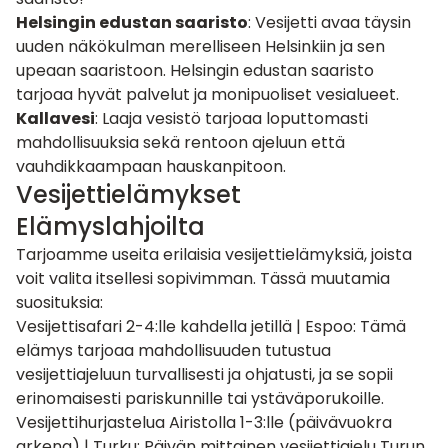
Helsingin edustan saaristo
: Vesijetti avaa täysin
uuden näkökulman merelliseen Helsinkiin ja sen
upeaan saaristoon. Helsingin edustan saaristo
tarjoaa hyvät palvelut ja monipuoliset vesialueet.
Kallavesi
: Laaja vesistö tarjoaa loputtomasti
mahdollisuuksia sekä rentoon ajeluun että
vauhdikkaampaan hauskanpitoon.
Vesijettielämykset
Elämyslahjoilta
Tarjoamme useita erilaisia vesijettielämyksiä, joista
voit valita itsellesi sopivimman. Tässä muutamia
suosituksia:
Vesijettisafari 2-4:lle kahdella jetillä | Espoo
: Tämä
elämys tarjoaa mahdollisuuden tutustua
vesijettiajeluun turvallisesti ja ohjatusti, ja se sopii
erinomaisesti pariskunnille tai ystäväporukoille.
Vesijettihurjastelua Airistolla 1-3:lle (päivävuokra
arkena) | Turku
: Päivän mittainen vesijettiajelu Turun