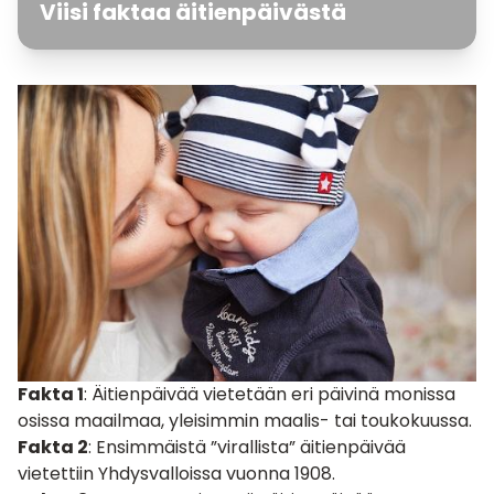
Viisi faktaa äitienpäivästä
Fakta 1
: Äitienpäivää vietetään eri päivinä monissa
osissa maailmaa, yleisimmin maalis- tai toukokuussa.
Fakta 2
: Ensimmäistä ”virallista” äitienpäivää
vietettiin Yhdysvalloissa vuonna 1908.