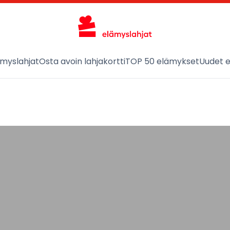
ämyslahjat
Osta avoin lahjakortti
TOP 50 elämykset
Uudet 