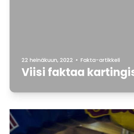
22 heinäkuun, 2022
•
Fakta-artikkeli
Viisi faktaa kartingi