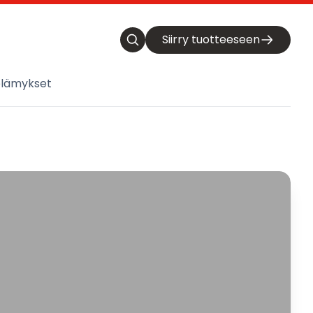
Siirry tuotteeseen
elämykset