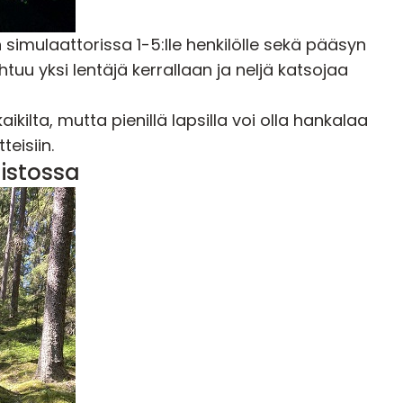
 simulaattorissa 1-5:lle henkilölle sekä pääsyn
u yksi lentäjä kerrallaan ja neljä katsojaa
kilta, mutta pienillä lapsilla voi olla hankalaa
eisiin.
uistossa