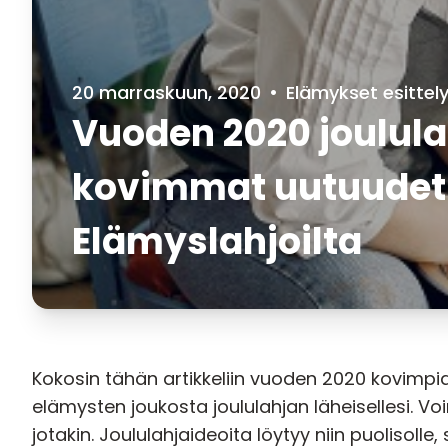
20 marraskuun, 2020
•
Elämykset esittel
Vuoden 2020 joulula
kovimmat uutuudet
Elämyslahjoilta
Kokosin tähän artikkeliin vuoden 2020 kovimpi
elämysten joukosta joululahjan läheisellesi. Vo
jotakin.
Joululahjaideoita
löytyy niin puolisolle, 