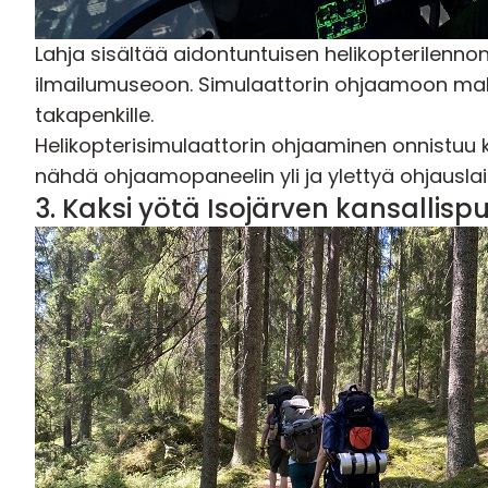
Lahja sisältää aidontuntuisen helikopterilennon
ilmailumuseoon. Simulaattorin ohjaamoon mahtu
takapenkille.
Helikopterisimulaattorin ohjaaminen onnistuu kai
nähdä ohjaamopaneelin yli ja ylettyä ohjauslaitt
3.
Kaksi yötä Isojärven kansallisp