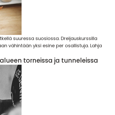
etkellä suuressa suosiossa. Dreijauskurssilla
an vähintään yksi esine per osallistuja. Lahja
salueen torneissa ja tunneleissa