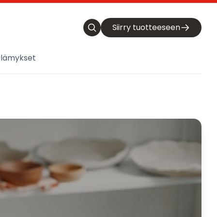
Siirry tuotteeseen
elämykset