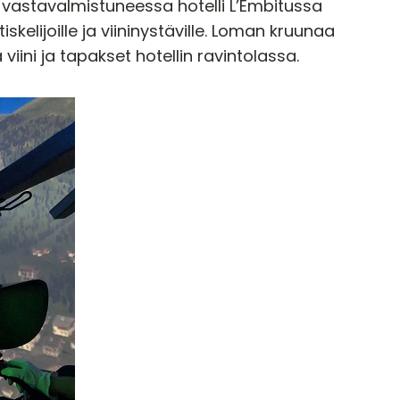
 vastavalmistuneessa hotelli L’Embitussa
iskelijoille ja viininystäville. Loman kruunaa
iini ja tapakset hotellin ravintolassa.