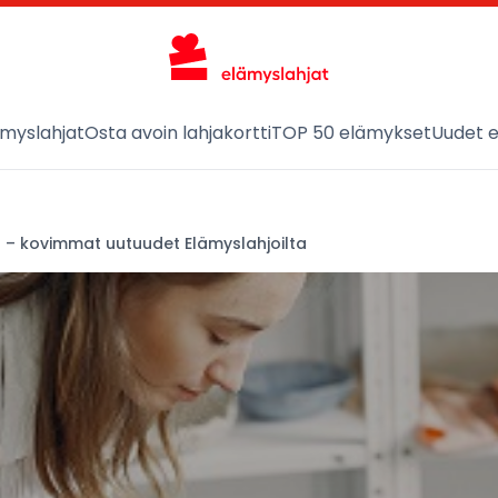
ämyslahjat
Osta avoin lahjakortti
TOP 50 elämykset
Uudet 
 – kovimmat uutuudet Elämyslahjoilta