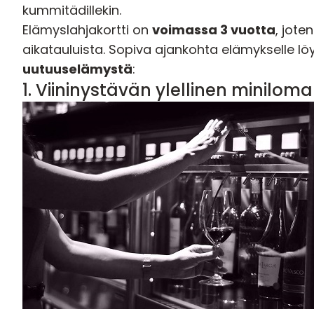
kummitädillekin.
Elämyslahjakortti on
voimassa 3 vuotta
, jote
aikatauluista. Sopiva ajankohta elämykselle lö
uutuuselämystä
:
1. Viininystävän ylellinen miniloma