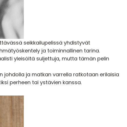
ävässä seikkailupelissä yhdistyvät
mätyöskentely ja toiminnallinen tarina.
alisti yleisöltä suljettuja, mutta tämän pelin
johdolla ja matkan varrella ratkotaan erilaisia
kiksi perheen tai ystävien kanssa.