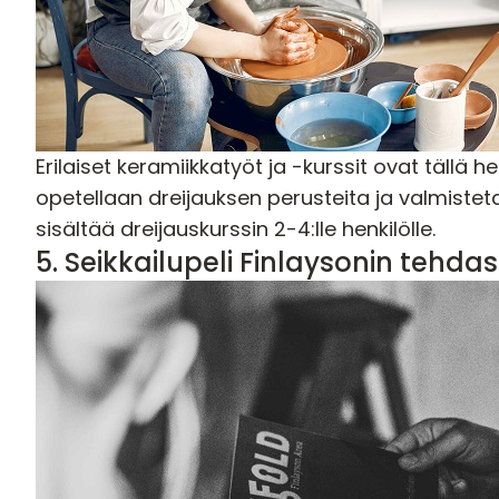
Erilaiset keramiikkatyöt ja -kurssit ovat tällä h
opetellaan dreijauksen perusteita ja valmisteta
sisältää dreijauskurssin 2-4:lle henkilölle.
5.
Seikkailupeli Finlaysonin tehda