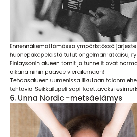
Ennennäkemättömässä ympäristössä järjestett
huonepakopeleistä tutut ongelmanratkaisu, ryh
Finlaysonin alueen tornit ja tunnelit ovat norma
aikana niihin pääsee vierailemaan!
Tehdasalueen uumenissa liikutaan talonmiehen 
tehtäviä. Seikkailupeli sopii koettavaksi esimer
6.
Unna Nordic -metsäelämys