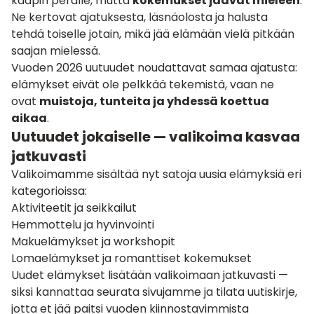
kaapin perälle, mutta
kokemukset jäävät mieleen
.
Ne kertovat ajatuksesta, läsnäolosta ja halusta
tehdä toiselle jotain, mikä jää elämään vielä pitkään
saajan mielessä.
Vuoden 2026 uutuudet noudattavat samaa ajatusta:
elämykset eivät ole pelkkää tekemistä, vaan ne
ovat
muistoja, tunteita ja yhdessä koettua
aikaa
.
Uutuudet jokaiselle — valikoima kasvaa
jatkuvasti
Valikoimamme sisältää nyt satoja uusia elämyksiä eri
kategorioissa:
Aktiviteetit ja seikkailut
Hemmottelu ja hyvinvointi
Makuelämykset ja workshopit
Lomaelämykset ja romanttiset kokemukset
Uudet elämykset lisätään valikoimaan jatkuvasti —
siksi kannattaa seurata sivujamme ja tilata uutiskirje,
jotta et jää paitsi vuoden kiinnostavimmista