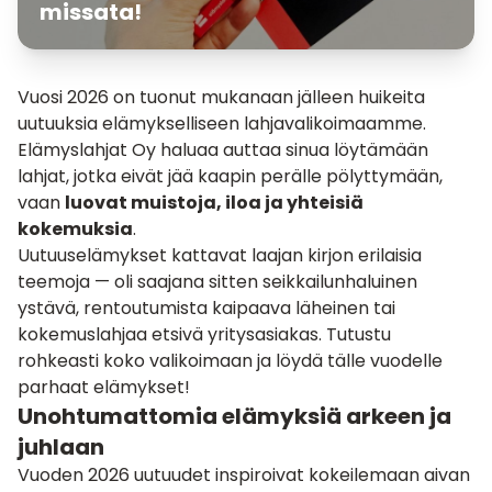
missata!
Vuosi 2026 on tuonut mukanaan jälleen huikeita
uutuuksia elämykselliseen lahjavalikoimaamme.
Elämyslahjat Oy haluaa auttaa sinua löytämään
lahjat, jotka eivät jää kaapin perälle pölyttymään,
vaan
luovat muistoja, iloa ja yhteisiä
kokemuksia
.
Uutuuselämykset kattavat laajan kirjon erilaisia
teemoja — oli saajana sitten seikkailunhaluinen
ystävä, rentoutumista kaipaava läheinen tai
kokemuslahjaa etsivä yritysasiakas. Tutustu
rohkeasti koko valikoimaan ja löydä tälle vuodelle
parhaat elämykset!
Unohtumattomia elämyksiä arkeen ja
juhlaan
Vuoden 2026 uutuudet inspiroivat kokeilemaan aivan