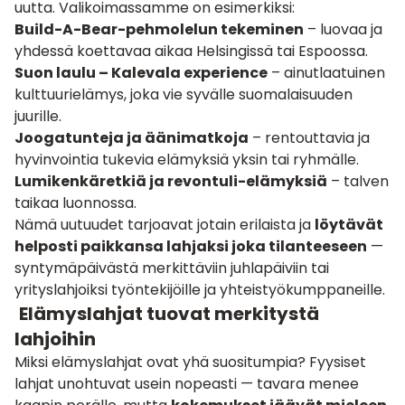
uutta. Valikoimassamme on esimerkiksi:
Build-A-Bear-pehmolelun tekeminen
– luovaa ja
yhdessä koettavaa aikaa Helsingissä tai Espoossa.
Suon laulu – Kalevala experience
– ainutlaatuinen
kulttuurielämys, joka vie syvälle suomalaisuuden
juurille.
Joogatunteja ja äänimatkoja
– rentouttavia ja
hyvinvointia tukevia elämyksiä yksin tai ryhmälle.
Lumikenkäretkiä ja revontuli-elämyksiä
– talven
taikaa luonnossa.
Nämä uutuudet tarjoavat jotain erilaista ja
löytävät
helposti paikkansa lahjaksi joka tilanteeseen
—
syntymäpäivästä merkittäviin juhlapäiviin tai
yrityslahjoiksi työntekijöille ja yhteistyökumppaneille.
Elämyslahjat tuovat merkitystä
lahjoihin
Miksi elämyslahjat ovat yhä suositumpia? Fyysiset
lahjat unohtuvat usein nopeasti — tavara menee