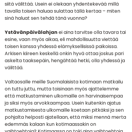
siitä välittää. Usein ei olekaan yhdentekevää millä
tavalla toisen haluaa sulattaa tällä kertaa – miten
sinä haluat sen tehdä tänä vuonna?
Ystävänpäivälahjan
ei aina tarvitse olla tavara tai
esine, vaan myös aikaa, eli mahdollisuutta viettää
toisen kanssa yhdessä elämyksellisissä paikoissa.
Arkisen kiireen keskellä onkin hyvä ottaa joskus pari
askelta taaksepäin, hengähtää hetki, olla yhdessä ja
välittää.
Valtaosalle meille Suomalaisista kotimaan matkailu
on tuttu juttu, mutta toisinaan myös ajattelemme
että matkustaminen ulkomaille on harvinaisempaa
ja siksi myös arvokkaampaa. Usein kuitenkin ajatus
matkustamisesta ulkomaille koetaan pitkäksi ja sen
pohjalta helposti ajatellaan, että miksi mennä merta
edemmäs kalaan kun kotimaassakin on
vaihtoehtoja? Kotimaassa on toki aina vaihtoehtoja,