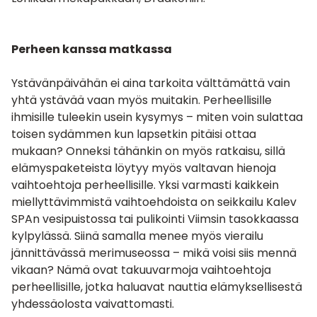
Perheen kanssa matkassa
Ystävänpäivähän ei aina tarkoita välttämättä vain
yhtä ystävää vaan myös muitakin. Perheellisille
ihmisille tuleekin usein kysymys – miten voin sulattaa
toisen sydämmen kun lapsetkin pitäisi ottaa
mukaan? Onneksi tähänkin on myös ratkaisu, sillä
elämyspaketeista löytyy myös valtavan hienoja
vaihtoehtoja perheellisille. Yksi varmasti kaikkein
miellyttävimmistä vaihtoehdoista on seikkailu Kalev
SPAn vesipuistossa tai pulikointi Viimsin tasokkaassa
kylpylässä. Siinä samalla menee myös vierailu
jännittävässä merimuseossa – mikä voisi siis mennä
vikaan? Nämä ovat takuuvarmoja vaihtoehtoja
perheellisille, jotka haluavat nauttia elämyksellisestä
yhdessäolosta vaivattomasti.