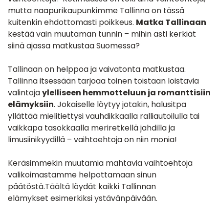
mutta naapurikaupunkimme Tallinna on tässä
kuitenkin ehdottomasti poikkeus.
Matka Tallinaan
kestää vain muutaman tunnin – mihin asti kerkiät
siinä ajassa matkustaa Suomessa?
Tallinaan on helppoa ja vaivatonta matkustaa.
Tallinna itsessään tarjoaa toinen toistaan loistavia
valintoja
ylelliseen
hemmotteluun
ja
romanttisiin
elämyksiin
. Jokaiselle löytyy jotakin, halusitpa
yllättää mielitiettysi vauhdikkaalla
ralliautoilulla
tai
vaikkapa tasokkaalla
meriretkellä jahdilla ja
limusiinikyydillä
– vaihtoehtoja on niin monia!
Keräsimmekin muutamia mahtavia vaihtoehtoja
valikoimastamme helpottamaan sinun
päätöstä.Täältä löydät kaikki
Tallinnan
elämykset esimerkiksi ystävänpäivään
.