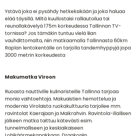
Ystävä joka ei pysähdy hetkeksikään ja joka haluaa
elää täysillä. Miltä kuullostaisi
ralliautoilua
tai
reunallakävelyä
175m korkeudessa Tallinnan TV-
tornissa? Jos tämäkin tuntuu vielä liian
vauhdittomalta, niin matkaamalla Tallinnasta 60km
Raplan lentokentälle on tarjolla
tandemhyppyjä
jopa
3000 metrin korkeudesta
Makumatka Viroon
Ruoasta nauttiville kulinaristeille Tallinna tarjoaa
monia vaihtoehtoja. Makuaistien hemottelua ja
modernia Virolaista ruokakulttuuria tarjoilee mm.
ravintolat
Kaerajaan
ja
Maikrahvin
. Ravintola-illallisen
jälkeen matka taittuu kätevästi esim.
tunnelmalliseen ja keskiaikaiseen
Lohikäärmekapakkaan, Draakoniin
.