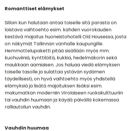
Romanttiset elämykset
Silloin kun halutaan antaa toiselle sitä parasta on
loistava vaihtoehto esim. kahden vuorokauden
kestävä majoitus huoneistohotelli Old Housessa, josta
on näkymät Tallinnan vanhalle kaupungille.
Hemmottelupaketti pitää sisällään myös mm.
kuohuviiniä, kynttilöitä, kukkia, hedelmäkorin sekä
maukkaan aamiaisen. Jos haluaa viedä elämyksen
toiselle tasolle ja sulattaa ystävän sydämen
täydellisesti, on hyvä vaihtoehto myös yhdistellä
elämyksiä ja lisätä majoituksen lisäksi esim.
makumatkan moderniin Virolaiseen ruokakulttuuriin
tai vauhdin huumaan ja käydä päivällä kokemassa
ralliautoilun vauhdin.
Vauhdin huumaa