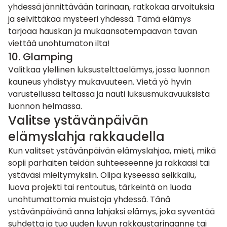
yhdessä jännittävään tarinaan, ratkokaa arvoituksia
ja selvittäkää mysteeri yhdessä. Tämä elämys
tarjoaa hauskan ja mukaansatempaavan tavan
viettää unohtumaton ilta!
10. Glamping
Valitkaa ylellinen
luksustelttaelämys
, jossa luonnon
kauneus yhdistyy mukavuuteen. Vietä yö hyvin
varustellussa teltassa ja nauti luksusmukavuuksista
luonnon helmassa.
Valitse ystävänpäivän
elämyslahja rakkaudella
Kun valitset ystävänpäivän elämyslahjaa, mieti, mikä
sopii parhaiten teidän suhteeseenne ja rakkaasi tai
ystäväsi mieltymyksiin. Olipa kyseessä seikkailu,
luova projekti tai rentoutus, tärkeintä on luoda
unohtumattomia muistoja yhdessä. Tänä
ystävänpäivänä anna lahjaksi elämys, joka syventää
suhdetta ja tuo uuden luvun rakkaustarinaanne tai