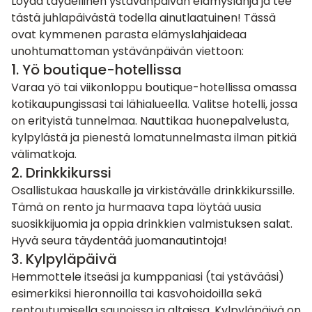
Löydä täydellinen ystävänpäivän elämyslahja ja tee
tästä juhlapäivästä todella ainutlaatuinen! Tässä
ovat kymmenen parasta elämyslahjaideaa
unohtumattoman ystävänpäivän viettoon:
1. Yö boutique-hotellissa
Varaa yö tai viikonloppu
boutique-hotellissa
omassa
kotikaupungissasi tai lähialueella. Valitse hotelli, jossa
on erityistä tunnelmaa. Nauttikaa huonepalvelusta,
kylpylästä ja pienestä lomatunnelmasta ilman pitkiä
välimatkoja.
2. Drinkkikurssi
Osallistukaa hauskalle ja virkistävälle
drinkkikurssille
.
Tämä on rento ja hurmaava tapa löytää uusia
suosikkijuomia ja oppia drinkkien valmistuksen salat.
Hyvä seura täydentää juomanautintoja!
3. Kylpyläpäivä
Hemmottele itseäsi ja kumppaniasi (tai ystävääsi)
esimerkiksi hieronnoilla tai kasvohoidoilla sekä
rentoutumisella saunoissa ja altaissa. Kylpyläpäivä on