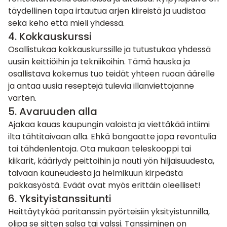
täydellinen tapa irtautua arjen kiireistä ja uudistaa
sekä keho että mieli yhdessä.
4. Kokkauskurssi
Osallistukaa
kokkauskurssille
ja tutustukaa yhdessä
uusiin keittiöihin ja tekniikoihin. Tämä hauska ja
osallistava kokemus tuo teidät yhteen ruoan äärelle
ja antaa uusia reseptejä tulevia illanviettojanne
varten.
5. Avaruuden alla
Ajakaa kauas kaupungin valoista ja viettäkää intiimi
ilta tähtitaivaan alla. Ehkä bongaatte jopa revontulia
tai tähdenlentoja. Ota mukaan teleskooppi tai
kiikarit, kääriydy peittoihin ja nauti yön hiljaisuudesta,
taivaan kauneudesta ja helmikuun kirpeästä
pakkasyöstä. Eväät ovat myös erittäin oleelliset!
6. Yksityistanssitunti
Heittäytykää paritanssin pyörteisiin yksityistunnilla,
olipa se sitten
salsa
tai valssi. Tanssiminen on