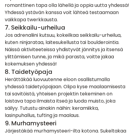
romanttinen tapa olla lähellä ja oppia uutta yhdessä!
Yhdessä ystävän kanssa voit lähteä testaamaan
vaikkapa twerkkausta.
7. Seikkailu-urheilua
Jos adrenaliini kutsuu, kokeilkaa seikkailu-urheilua,
kuten
ninjarataa
, laitesukellusta tai
boulderointia
.
Näissä aktiviteeteissa yhdistyvät jännitys ja itsensä
ylittämisen tunne, ja mikä parasta, voitte jakaa
kokemuksen yhdessä!
8. Taidetyöpaja
Herättäkää luovuutenne eloon osallistumalla
yhdessä taidetyöpajaan. Olipa kyse maalaamisesta
tai savitöistä, yhteisen projektin tekeminen on
loistava tapa ilmaista itseä ja luoda muisto, joka
säilyy. Tutustu ainakin näihin:
keramiikka
,
lasinpuhallus
,
tufting
ja
maalaus
.
9.
Murhamysteeri
Järjestäkää murhamysteeri-ilta kotona. Sukeltakaa