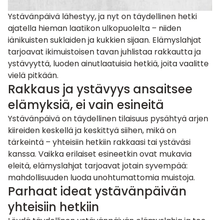
Ystävänpäivä lähestyy, ja nyt on täydellinen hetki
ajatella hieman laatikon ulkopuolelta – niiden
iänikuisten suklaiden ja kukkien sijaan. Elämyslahjat
tarjoavat ikimuistoisen tavan juhlistaa rakkautta ja
ystävyyttä, luoden ainutlaatuisia hetkiä, joita vaalitte
vielä pitkään.
Rakkaus ja ystävyys ansaitsee
elämyksiä, ei vain esineitä
Ystävänpäivä on täydellinen tilaisuus pysähtyä arjen
kiireiden keskellä ja keskittyä siihen, mikä on
tärkeintä – yhteisiin hetkiin rakkaasi tai ystäväsi
kanssa. Vaikka erilaiset esineetkin ovat mukavia
eleitä, elämyslahjat tarjoavat jotain syvempää:
mahdollisuuden luoda unohtumattomia muistoja.
Parhaat ideat ystävänpäivän
yhteisiin hetkiin