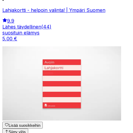
Lahjakortti - helpoin valinta! | Ympäri Suomen
9.9
Lähes täydellinen
(
44
)
suosituin elämys
5
,
00
€
Lisää suosikkeihin
Siirry ylös