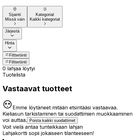
Sijainti
Kategoriat
Missä vain
Kaikki kategoriat
Järjestä
Hinta
Filtteröinti
Filtteröinti
0 lahjaa löytyi
Tuotelista
Vastaavat tuotteet
Emme löytäneet mitään etsintääsi vastaavaa.
Kieliasun tarkistaminen tai suodattimien muokkaaminen
voi auttaa.
Poista kaikki suodattimet
Voit vielä antaa tunteikkaan lahjan
Lahjakortti sopii jokaiseen tilanteeseen!