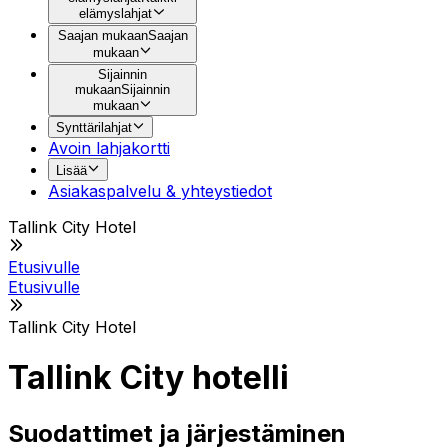
elämyslahjat
Saajan mukaan
Saajan
mukaan
Sijainnin
mukaan
Sijainnin
mukaan
Synttärilahjat
Avoin lahjakortti
Lisää
Asiakaspalvelu & yhteystiedot
Tallink City Hotel
Etusivulle
Etusivulle
Tallink City Hotel
Tallink City hotelli
Suodattimet ja järjestäminen