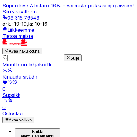
Superdrive Alastaro 16.8. – varmista paikkasi ajopäivään!
Siirry sisältöön
09 315 76543
ark.
:
10-19
,
la
:
10-16
Liikkeemme
Tietoa meistä
Avaa hakuikkuna
Sulje
Minulla on lahjakortti
Kirjaudu sisään
0
Suosikit
0
Ostoskori
Avaa valikko
Kaikki
elämyslahjat
Kaikki