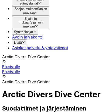
elämyslahjat
Saajan mukaan
Saajan
mukaan
Sijainnin
mukaan
Sijainnin
mukaan
Synttärilahjat
Avoin lahjakortti
Lisää
Asiakaspalvelu & yhteystiedot
Arctic Divers Dive Center
Etusivulle
Etusivulle
Arctic Divers Dive Center
Arctic Divers Dive Center
Suodattimet ja järjestäminen