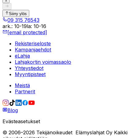
Siirry ylös
09 315 76543
ark.
:
10-19
la
:
10-16
[email protected]
Rekisteriseloste
Kampanjaehdot
eLahja
Lahjakortin voimassaolo
Yhteystiedot
Myyntipisteet
Meistä
Partnerit
Blog
Evästeasetukset
© 2006–
2026
Tekijänoikeudet
Elämyslahjat Oy
Kaikki