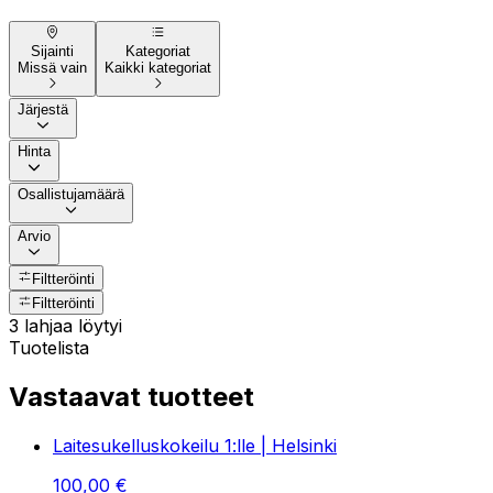
Sijainti
Kategoriat
Missä vain
Kaikki kategoriat
Järjestä
Hinta
Osallistujamäärä
Arvio
Filtteröinti
Filtteröinti
3 lahjaa löytyi
Tuotelista
Vastaavat tuotteet
Laitesukelluskokeilu 1:lle | Helsinki
100
,
00
€