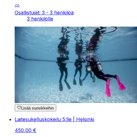
Osallistujat: 3 - 3 henkilöä
3 henkilölle
Lisää suosikkeihin
Laitesukelluskokeilu 5:lle | Helsinki
450
,
00
€