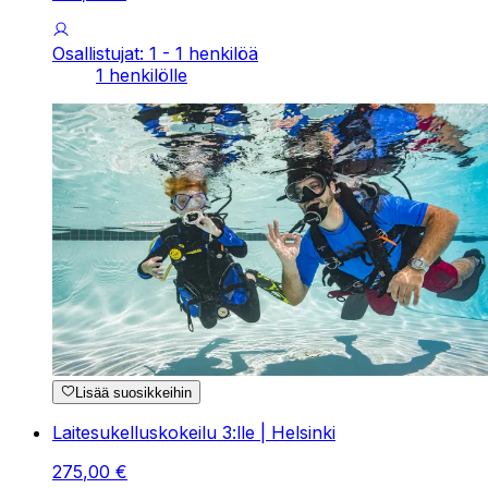
Osallistujat: 1 - 1 henkilöä
1 henkilölle
Lisää suosikkeihin
Laitesukelluskokeilu 3:lle | Helsinki
275
,
00
€