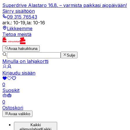
Superdrive Alastaro 16.8. – varmista paikkasi ajopäivään!
Siirry sisältöön
09 315 76543
ark.
:
10-19
,
la
:
10-16
Liikkeemme
Tietoa meistä
Avaa hakuikkuna
Sulje
Minulla on lahjakortti
Kirjaudu sisään
0
Suosikit
0
Ostoskori
Avaa valikko
Kaikki
elämyslahjat
Kaikki