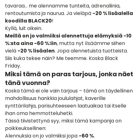
tavaraa… me alennamme tunteita, adrenaliinia,
rentoutumista ja naurua. Ja vieläpä
-20 % lisäalella
koodilla BLACK20
!
Kyllä, luit oikein.
Meillä on jo valmiiksi alennettuja elämyksiä -10
%:sta aina -60 %:iin
, mutta nyt
lisäämme
siihen
vielä
-20 % lisäalen
. Jopa alennetuista tuotteista.
Siis kuka tekee näin? Me teemme. Koska Black
Friday.
Miksi tämä on paras tarjous, jonka näet
tänä vuonna?
Koska tämä ei ole vain tarjous – tämä on täydellinen
mahdollisuus hankkia joululahjat, kaverille
synttärilahja, parisuhteeseen laatuaikaa tai itselle
ihan oma hemmotteluhetki.
Tässä tiivistettynä syy, miksi tämä kampanja on
poikkeuksellinen:
Alennuksia on jo valmiiksi jopa
-60 %
.