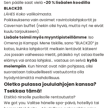
Sen päälle saat vielä
-20 % lisäalen koodilla
BLACK20
.
LÄHES Koko valikoimasta.
Poikkeuksena vain avoimet ravintolalahjakortit ja
Cavernan buffet (nekin olisi hyviä, mutta nyt ne eivät
kuulu tarjoukseen).
Lisäale toimii myös myyntipisteillämme
: Iso
Omena ja Kamppi. Mene tiskille, sano ”BLACK20” ja
katso, kuinka lahjakortit melkein lentävät käteen!
Jos jossain vaiheessa mietit, pitäisikö nyt ostaa itselle
elämys vai antaa lahjaksi… vastaus on selvä:
kyllä
molempiin
. Kun hinnat ovat näin pohjassa, olisi
suorastaan taloudellisesti vastuutonta olla
hyödyntämättä mahdollisuus.
Oletko pulassa joululahjojen kanssa?
Tsekkaa tämä!
Etsitkö nirsolle puolisolle rentoutusta?
We got you. Valitse hänelle spa-päivä, hotelliyö tai