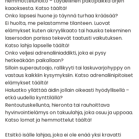
hemmotteluhoito – täydellinen pakopaikka arjen
kaaoksesta.
Katso täältä!
Onko lapsesi huone jo täynnä turhaa krääsää?
Ei huolta, me pelastamme tilanteen. Luovat
elämykset kuten akryylikaato tai hauska tekeminen
lasersodan parissa tekevät taatusti vaikutuksen.
Katso lahja lapselle täältä!
Onko veljesi adrenaliiniaddikti, joka ei pysy
hetkeäkään paikallaan?
Silloin superautoajo, rallikyyti tai laskuvarjohyppy on
vastaus kaikkiin kysymyksiin. Katso adrenaliinipitoiset
elämykset täältä!
Haluatko yllättää äidin jollain oikeasti hyödyllisellä –
etkä uudella kynttilällä?
Rentoutuskellunta, hieronta tai rauhoittava
hyvinvointielämys on takuulahja, joka osuu ja uppoaa.
Katso
lomat ja hemmottelut täältä!
Etsitkö isälle lahjaa, joka ei ole enää yksi kravatti