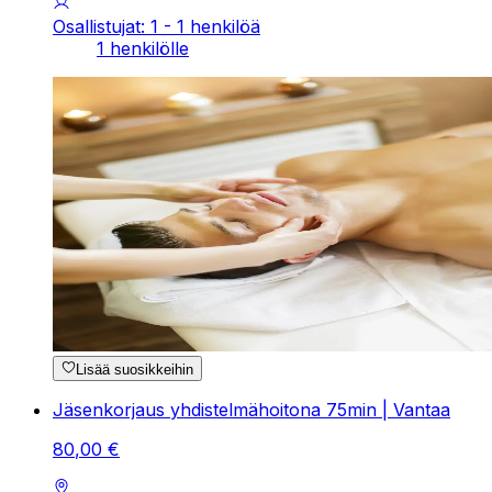
Osallistujat: 1 - 1 henkilöä
1 henkilölle
Lisää suosikkeihin
Jäsenkorjaus yhdistelmähoitona 75min | Vantaa
80
,
00
€