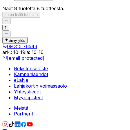
Näet 8 tuotetta 8 tuotteesta.
Lataa lisää tuotteita
1
Siirry ylös
09 315 76543
ark.
:
10-19
la
:
10-16
[email protected]
Rekisteriseloste
Kampanjaehdot
eLahja
Lahjakortin voimassaolo
Yhteystiedot
Myyntipisteet
Meistä
Partnerit