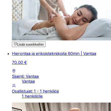
Lisää suosikkeihin
Hierontaa ja erikoistekniikoita 60min | Vantaa
70
,
00
€
Sijainti: Vantaa
Vantaa
Osallistujat: 1 - 1 henkilöä
1 henkilölle