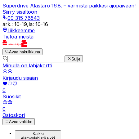
Superdrive Alastaro 16.8. – varmista paikkasi ajopäivään!
Siirry sisältöön
09 315 76543
ark.
:
10-19
,
la
:
10-16
Liikkeemme
Tietoa meistä
Avaa hakuikkuna
Sulje
Minulla on lahjakortti
Kirjaudu sisään
0
Suosikit
0
Ostoskori
Avaa valikko
Kaikki
elämyslahjat
Kaikki