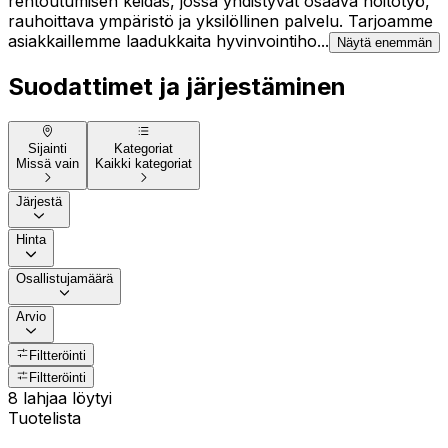
rentoutumisen keidas, jossa yhdistyvät osaava hoitotyö,
rauhoittava ympäristö ja yksilöllinen palvelu. Tarjoamme
asiakkaillemme laadukkaita hyvinvointiho...
Näytä enemmän
Suodattimet ja järjestäminen
Sijainti
Kategoriat
Missä vain
Kaikki kategoriat
Järjestä
Hinta
Osallistujamäärä
Arvio
Filtteröinti
Filtteröinti
8 lahjaa löytyi
Tuotelista