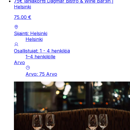
75€ lahjakortti Dagmar Bistro & Wine Bar:iin |
Helsinki
75
,
00
€
Sijainti: Helsinki
Helsinki
Osallistujat: 1 - 4 henkilöä
1–4 henkilölle
Arvo
Arvo
:
75
Arvo