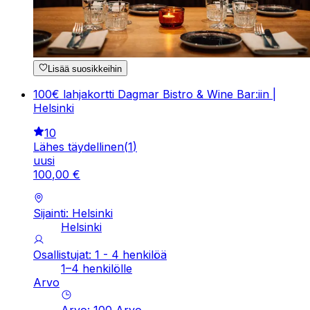
Lisää suosikkeihin
100€ lahjakortti Dagmar Bistro & Wine Bar:iin |
Helsinki
10
Lähes täydellinen
(
1
)
uusi
100
,
00
€
Sijainti: Helsinki
Helsinki
Osallistujat: 1 - 4 henkilöä
1–4 henkilölle
Arvo
Arvo
:
100
Arvo