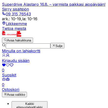
Superdrive Alastaro 16.8. – varmista paikkasi ajopäivään!
Siirry sisältöön
09 315 76543
ark.
:
10-19
,
la
:
10-16
Liikkeemme
Tietoa meistä
Avaa hakuikkuna
Sulje
Minulla on lahjakortti
Kirjaudu sisään
0
Suosikit
0
Ostoskori
Avaa valikko
Kaikki
elämyslahjat
Kaikki