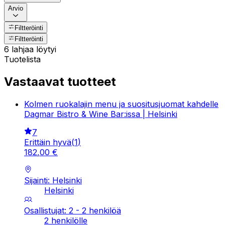
Arvio
Filtteröinti
Filtteröinti
6 lahjaa löytyi
Tuotelista
Vastaavat tuotteet
Kolmen ruokalajin menu ja suositusjuomat kahdelle
Dagmar Bistro & Wine Bar:issa | Helsinki
7
Erittäin hyvä
(
1
)
182
,
00
€
Sijainti: Helsinki
Helsinki
Osallistujat: 2 - 2 henkilöä
2 henkilölle