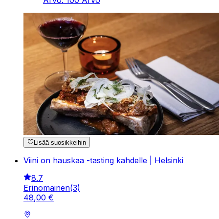
Lisää suosikkeihin
Viini on hauskaa -tasting kahdelle | Helsinki
8.7
Erinomainen
(
3
)
48
,
00
€