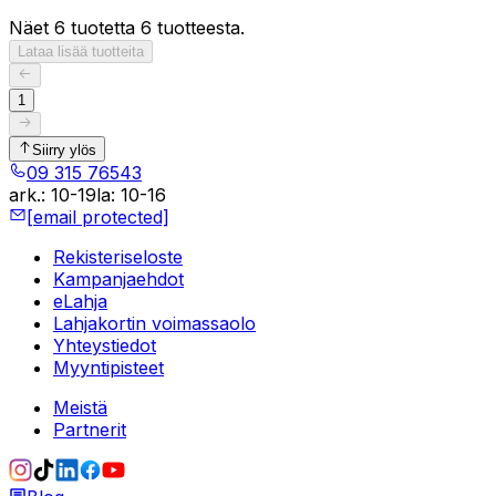
Näet 6 tuotetta 6 tuotteesta.
Lataa lisää tuotteita
1
Siirry ylös
09 315 76543
ark.
:
10-19
la
:
10-16
[email protected]
Rekisteriseloste
Kampanjaehdot
eLahja
Lahjakortin voimassaolo
Yhteystiedot
Myyntipisteet
Meistä
Partnerit