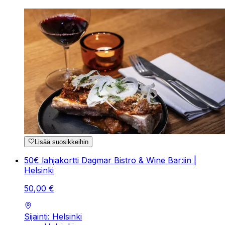
Lisää suosikkeihin
50€ lahjakortti Dagmar Bistro & Wine Bar:iin |
Helsinki
50
,
00
€
Sijainti: Helsinki