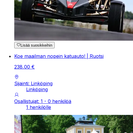
Lisää suosikkeihin
Koe maailman nopein katuauto! | Ruotsi
238
,
00
€
Sijainti: Linköping
Linköping
Osallistujat: 1 - 0 henkilöä
1 henkilölle