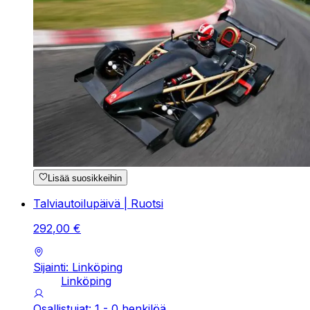
Lisää suosikkeihin
Talviautoilupäivä | Ruotsi
292
,
00
€
Sijainti: Linköping
Linköping
Osallistujat: 1 - 0 henkilöä