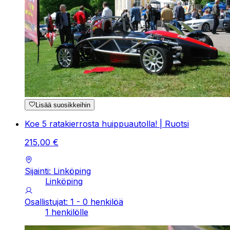
Lisää suosikkeihin
Koe 5 ratakierrosta huippuautolla! | Ruotsi
215
,
00
€
Sijainti: Linköping
Linköping
Osallistujat: 1 - 0 henkilöä
1 henkilölle