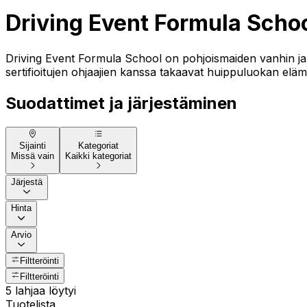
Driving Event Formula Scho
Driving Event Formula School on pohjoismaiden vanhin ja su
sertifioitujen ohjaajien kanssa takaavat huippuluokan eläm
Suodattimet ja järjestäminen
Sijainti
Kategoriat
Missä vain
Kaikki kategoriat
Järjestä
Hinta
Arvio
Filtteröinti
Filtteröinti
5 lahjaa löytyi
Tuotelista