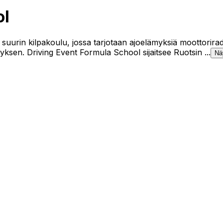
ol
urin kilpakoulu, jossa tarjotaan ajoelämyksiä moottoriradal
yksen. Driving Event Formula School sijaitsee Ruotsin ...
Nä