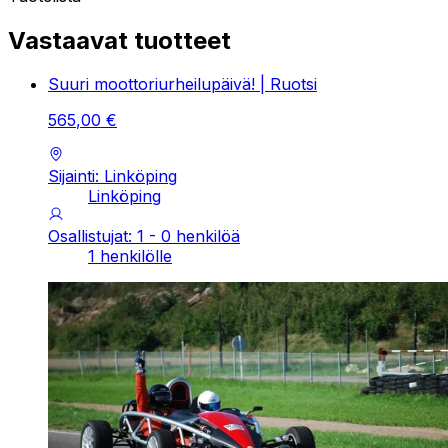
Vastaavat tuotteet
Suuri moottoriurheilupäivä! | Ruotsi
565
,
00
€
Sijainti: Linköping
Linköping
Osallistujat: 1 - 0 henkilöä
1 henkilölle