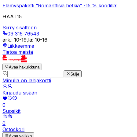
Elämyspaketti “Romanttisia hetkiä” -15 % koodilla:
HÄÄT15
Siirry sisältöön
09 315 76543
ark.
:
10-19
,
la
:
10-16
Liikkeemme
Tietoa meistä
Avaa hakuikkuna
Sulje
Minulla on lahjakortti
Kirjaudu sisään
0
Suosikit
0
Ostoskori
Avaa valikko