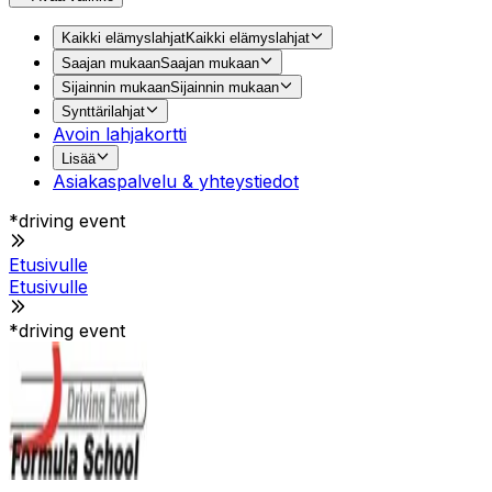
Kaikki elämyslahjat
Kaikki elämyslahjat
Saajan mukaan
Saajan mukaan
Sijainnin mukaan
Sijainnin mukaan
Synttärilahjat
Avoin lahjakortti
Lisää
Asiakaspalvelu & yhteystiedot
*driving event
Etusivulle
Etusivulle
*driving event