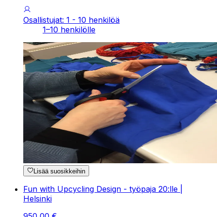
Osallistujat: 1 - 10 henkilöä
1–10 henkilölle
Lisää suosikkeihin
Fun with Upcycling Design - työpaja 20:lle |
Helsinki
950
,
00
€