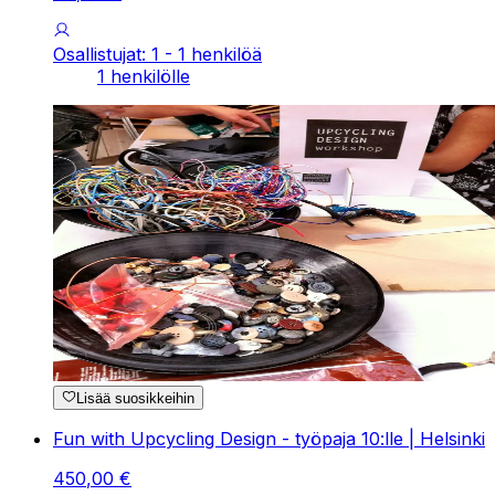
Osallistujat: 1 - 1 henkilöä
1 henkilölle
Lisää suosikkeihin
Fun with Upcycling Design - työpaja 10:lle | Helsinki
450
,
00
€