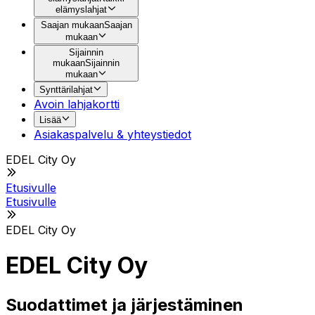
elämyslahjat
Saajan mukaan
Saajan
mukaan
Sijainnin
mukaan
Sijainnin
mukaan
Synttärilahjat
Avoin lahjakortti
Lisää
Asiakaspalvelu & yhteystiedot
EDEL City Oy
Etusivulle
Etusivulle
EDEL City Oy
EDEL City Oy
Suodattimet ja järjestäminen