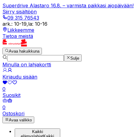
Superdrive Alastaro 16.8. – varmista paikkasi ajopäivään!
Siirry sisältöön
09 315 76543
ark.
:
10-19
,
la
:
10-16
Liikkeemme
Tietoa meistä
Avaa hakuikkuna
Sulje
Minulla on lahjakortti
Kirjaudu sisään
0
Suosikit
0
Ostoskori
Avaa valikko
Kaikki
elämyslahjat
Kaikki