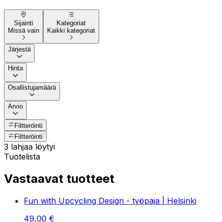
Sijainti
Kategoriat
Missä vain
Kaikki kategoriat
Järjestä
Hinta
Osallistujamäärä
Arvio
Filtteröinti
Filtteröinti
3 lahjaa löytyi
Tuotelista
Vastaavat tuotteet
Fun with Upcycling Design - työpaja | Helsinki
49
,
00
€