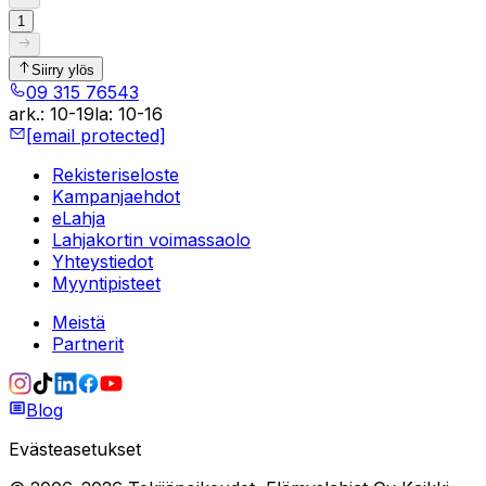
1
Siirry ylös
09 315 76543
ark.
:
10-19
la
:
10-16
[email protected]
Rekisteriseloste
Kampanjaehdot
eLahja
Lahjakortin voimassaolo
Yhteystiedot
Myyntipisteet
Meistä
Partnerit
Blog
Evästeasetukset