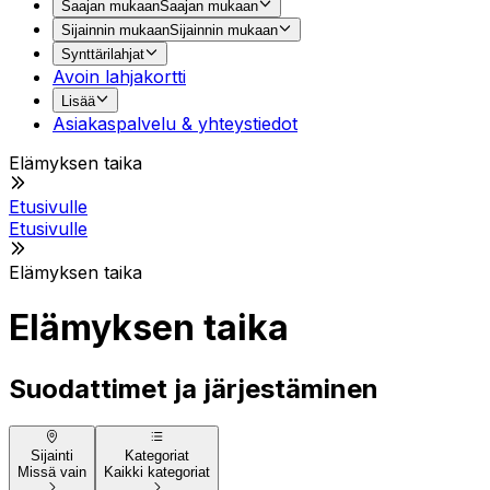
Saajan mukaan
Saajan mukaan
Sijainnin mukaan
Sijainnin mukaan
Synttärilahjat
Avoin lahjakortti
Lisää
Asiakaspalvelu & yhteystiedot
Elämyksen taika
Etusivulle
Etusivulle
Elämyksen taika
Elämyksen taika
Suodattimet ja järjestäminen
Sijainti
Kategoriat
Missä vain
Kaikki kategoriat