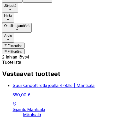
Järjestä
Hinta
Osallistujamäärä
Arvio
Filtteröinti
Filtteröinti
2 lahjaa löytyi
Tuotelista
Vastaavat tuotteet
Suurkanoottiretki joella 4-9:lle | Mäntsälä
550
,
00
€
Sijainti: Mäntsälä
Mäntsälä