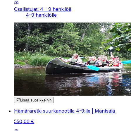
Osallistujat: 4 - 9 henkilöä
4–9 henkilölle
Lisää suosikkeihin
Hämäräretki suurkanootilla 4-9:lle | Mäntsälä
550
,
00
€