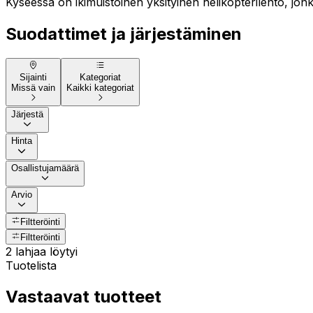
Kyseessä on ikimuistoinen yksityinen helikopterilento, jonk
Suodattimet ja järjestäminen
Sijainti
Kategoriat
Missä vain
Kaikki kategoriat
Järjestä
Hinta
Osallistujamäärä
Arvio
Filtteröinti
Filtteröinti
2 lahjaa löytyi
Tuotelista
Vastaavat tuotteet