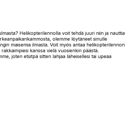
asta? Helikopterilennolla voit tehdä juuri niin ja nauttia
n korkeanpaikankammosta, olemme löytäneet sinulle
ungin maisemia ilmasta. Voit myös antaa helikopterilennon
ä rakkaimpiesi kanssa vielä vuosienkin päästä.
me, joten etsitpä sitten lahjaa läheisellesi tai upeaa