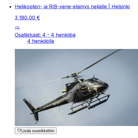
Helikopteri- ja RIB-vene-elämys neljälle | Helsinki
3
180
,
00
€
Osallistujat: 4 - 4 henkilöä
4 henkilölle
Lisää suosikkeihin