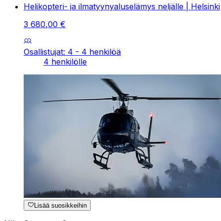
Helikopteri- ja ilmatyynyaluselämys neljälle | Helsinki
3
680
,
00
€
Osallistujat: 4 - 4 henkilöä
4 henkilölle
Lisää suosikkeihin