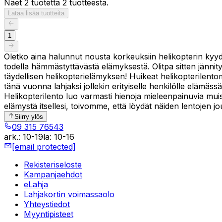
Näet 2 tuotetta 2 tuotteesta.
Lataa lisää tuotteita
1
Oletko aina halunnut nousta korkeuksiin helikopterin kyydi
todella hämmästyttävästä elämyksestä. Olitpa sitten jänni
täydellisen helikopterielämyksen! Huikeat helikopterilent
tänä vuonna lahjaksi jollekin erityiselle henkilölle elämäs
Helikopterilento luo varmasti hienoja mieleenpainuvia muisto
elämystä itsellesi, toivomme, että löydät näiden lentojen 
Siirry ylös
09 315 76543
ark.
:
10-19
la
:
10-16
[email protected]
Rekisteriseloste
Kampanjaehdot
eLahja
Lahjakortin voimassaolo
Yhteystiedot
Myyntipisteet