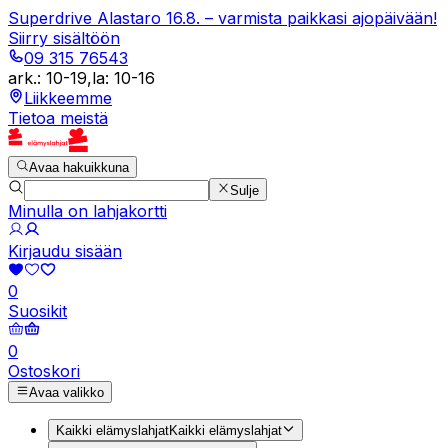
Superdrive Alastaro 16.8. – varmista paikkasi ajopäivään!
Siirry sisältöön
09 315 76543
ark.
:
10-19
,
la
:
10-16
Liikkeemme
Tietoa meistä
Avaa hakuikkuna
Sulje
Minulla on lahjakortti
Kirjaudu sisään
0
Suosikit
0
Ostoskori
Avaa valikko
Kaikki elämyslahjat
Kaikki elämyslahjat