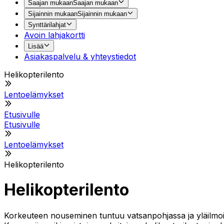
Saajan mukaan
Saajan mukaan
Sijainnin mukaan
Sijainnin mukaan
Synttärilahjat
Avoin lahjakortti
Lisää
Asiakaspalvelu & yhteystiedot
Helikopterilento
Lentoelämykset
Etusivulle
Etusivulle
Lentoelämykset
Helikopterilento
Helikopterilento
Korkeuteen nouseminen tuntuu vatsanpohjassa ja yläilmoi