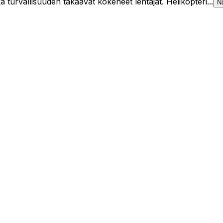
a turvallisuuden takaavat kokeneet lentäjät. Helikopteri...
N