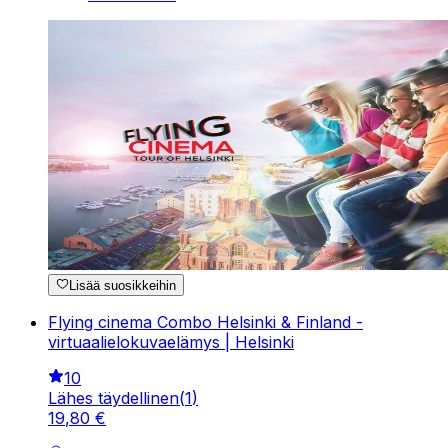
Lisää suosikkeihin
Flying cinema Combo Helsinki & Finland -
virtuaalielokuvaelämys | Helsinki
10
Lähes täydellinen
(
1
)
19
,
80
€