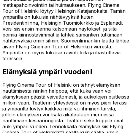
matkapahoinvointiin tai huimaukseen. Flying Cinema
Tour of Helsinki löytyy Helsingin Katajanokalta. Tämän
ympärillä on lukuisia nähtävyyksiä kuten
Presidentinlinna, Helsingin Tuomiokirkko ja Esplanadi.
Voisi siis ensin mennä katsomaan näytökset, ja siitä
poimia kiinnostavimmat ja lähteä samantien tutkimaan
nähtävyyksiä omin silmin. Suomenlinnankin lautta lähtee
aivan Flying Cineman Tour of Helsinki:n vierestä.
Ympärillä on myös lukuisia ravintoloita ja ihastuttavia
terasseja.
Elämyksiä ympäri vuoden!
Flying Cinema Tour of Helsinki on tehnyt elämyksen
nauttimisesta niinkin helppoa, että kuka vaan voi
elämykseen päästä vaivattomasti, ja aukiolojen puitteissa
milloin vaan. Teatterin yhteydessä on myös pieni terassi
ja ympäriltä löytyy kaikkea mitä voi ihminen tarvita,
jolloin elämyksen voi lisätä aikatauluun mennessä
nauttimaan kesäauringosta. Teatteri sekä kuppila ovat
auki ympäri vuoden. Lennokkaita elämyksiä siis Flying
Cinema Tour of Helsinki:stä säällä kuin säällä, yksin,