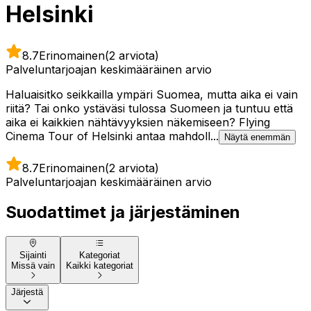
Helsinki
8.7
Erinomainen
(2 arviota)
Palveluntarjoajan keskimääräinen arvio
Haluaisitko seikkailla ympäri Suomea, mutta aika ei vain
riitä? Tai onko ystäväsi tulossa Suomeen ja tuntuu että
aika ei kaikkien nähtävyyksien näkemiseen? Flying
Cinema Tour of Helsinki antaa mahdoll...
Näytä enemmän
8.7
Erinomainen
(2 arviota)
Palveluntarjoajan keskimääräinen arvio
Suodattimet ja järjestäminen
Sijainti
Kategoriat
Missä vain
Kaikki kategoriat
Järjestä