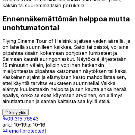
kaksin tai suuremmallakin porukalla.
Ennennäkemättömän helppoa mutta
unohtumatonta!
Flying Cinema Tour of Helsinki sijaitsee veden äärellä, ja
on lähellä suunnilleen kaikkea. Satoi tai paistoi, voi aina
piipahtaa sisään kokemaan pohjoisen lumisateet ja
Saimaan kauniit auringonlaskut. Näytöksiä järjestetään
15 minuutin välein, jolloin voit ihan hetkenkin
mielijohteesta piipahtaa katsomaan näytöksen tai kaksi.
Keskeinen sijainti ja elämyksen kesto mahdollistaa sen,
ettei käyntiä tarvitse etukäteen suunnitella! Vaikka
elämys kuulostaakin helpolta ja sen kautta ehkä herää
epäilys, onko se edes käymisen arvoinen, on elämys
ainutlaatuinen ja saman kaltaista saa kyllä etsiä.
Siirry ylös
09 315 76543
ark.
:
10-19
la
:
10-16
[email protected]