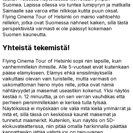
Suomea. Lapissa ollessa voi tuntea lumipyryn ja matkalla
Saimaalle saa varoa ettei nilkkoja kutita puun oksat.
Flying Cinema Tour of Helsinki on mainio vaihtoehto
niillekin, jotka ovat Suomessa nähneet kaiken, sillä tästä
perspektiivistä varmasti ei ole päässyt kokemaan
Suomen kauneutta.
Yhteistä tekemistä!
Flying Cinema Tour of Helsinki sopii niin lapsille, kuin
vanhemmillekin ihmisille. Alle 5-vuotiaat eivät kuitenkaan
pääse elämykseen. Elämys ehkä ensisilmäyksellä
vaikuttaisi olevan vain turisteille, mutta varmasti on
uskomattoman hieno myös niille, jotka ovat nämä
nähtävyydet ja maisemat useastikin kokenut. Yksi näytös
kestää n. 12 minuuttia, ja on sen verran vauhdikas että
perheen pienimmillekään ei kerkeä tulla tylsää.
Näytöksissä ei myöskään ole väliä mitä kieliä ymmärrät ja
mitä et, sillä tässä on keskiössä kauniit maisemat ja
tunnetut maamerkit. Kuitenkin, kun näytös on 5D-
elokuvateatterissa, niin pitää omalla harkinnalla päättää
kannattaisiko jättää välistä jos on taipuvainen