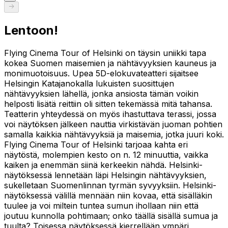
Lentoon!
Flying Cinema Tour of Helsinki on täysin uniikki tapa
kokea Suomen maisemien ja nähtävyyksien kauneus ja
monimuotoisuus. Upea 5D-elokuvateatteri sijaitsee
Helsingin Katajanokalla lukuisten suosittujen
nähtävyyksien lähellä, jonka ansiosta tämän voikin
helposti lisätä reittiin oli sitten tekemässä mitä tahansa.
Teatterin yhteydessä on myös ihastuttava terassi, jossa
voi näytöksen jälkeen nauttia virkistävän juoman pohtien
samalla kaikkia nähtävyyksiä ja maisemia, jotka juuri koki.
Flying Cinema Tour of Helsinki tarjoaa kahta eri
näytöstä, molempien kesto on n. 12 minuuttia, vaikka
kaiken ja enemmän siinä kerkeekin nähdä. Helsinki-
näytöksessä lennetään läpi Helsingin nähtävyyksien,
sukelletaan Suomenlinnan tyrmän syvyyksiin. Helsinki-
näytöksessä välillä mennään niin kovaa, että sisälläkin
tuulee ja voi miltein tuntea sumun ihollaan niin että
joutuu kunnolla pohtimaan; onko täällä sisällä sumua ja
tuulta? Toisessa näytöksessä kierrellään ympäri