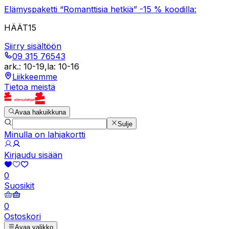
Elämyspaketti “Romanttisia hetkiä” -15 % koodilla:
HÄÄT15
Siirry sisältöön
09 315 76543
ark.
:
10-19
,
la
:
10-16
Liikkeemme
Tietoa meistä
Avaa hakuikkuna
Sulje
Minulla on lahjakortti
Kirjaudu sisään
0
Suosikit
0
Ostoskori
Avaa valikko