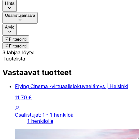
Hinta
Osallistujamäärä
Arvio
Filtteröinti
Filtteröinti
3 lahjaa löytyi
Tuotelista
Vastaavat tuotteet
Flying Cinema -virtuaalielokuvaelämys | Helsinki
11
,
70
€
Osallistujat: 1 - 1 henkilöä
1 henkilölle