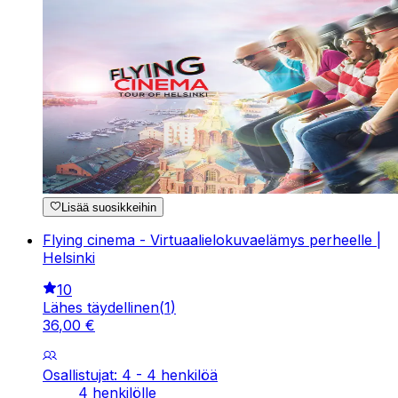
Lisää suosikkeihin
Flying cinema - Virtuaalielokuvaelämys perheelle |
Helsinki
10
Lähes täydellinen
(
1
)
36
,
00
€
Osallistujat: 4 - 4 henkilöä
4 henkilölle