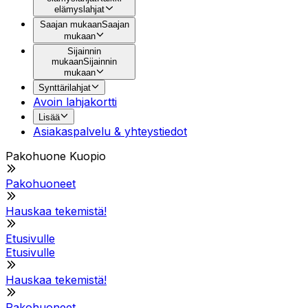
elämyslahjat
Saajan mukaan
Saajan
mukaan
Sijainnin
mukaan
Sijainnin
mukaan
Synttärilahjat
Avoin lahjakortti
Lisää
Asiakaspalvelu & yhteystiedot
Pakohuone Kuopio
Pakohuoneet
Hauskaa tekemistä!
Etusivulle
Etusivulle
Hauskaa tekemistä!
Pakohuoneet