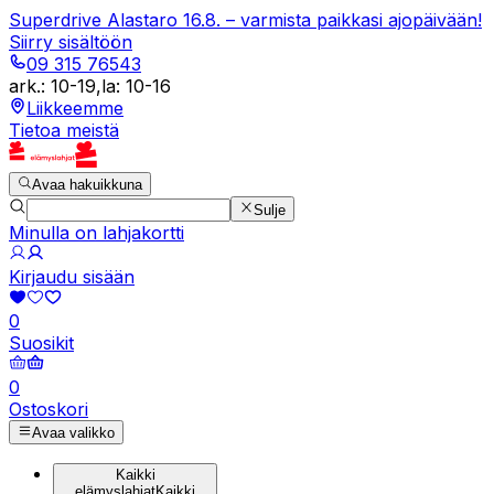
Superdrive Alastaro 16.8. – varmista paikkasi ajopäivään!
Siirry sisältöön
09 315 76543
ark.
:
10-19
,
la
:
10-16
Liikkeemme
Tietoa meistä
Avaa hakuikkuna
Sulje
Minulla on lahjakortti
Kirjaudu sisään
0
Suosikit
0
Ostoskori
Avaa valikko
Kaikki
elämyslahjat
Kaikki