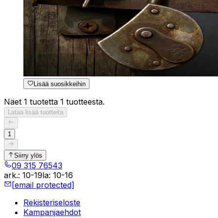
Lisää suosikkeihin
Näet 1 tuotetta 1 tuotteesta.
Lataa lisää tuotteita
1
Siirry ylös
09 315 76543
ark.
:
10-19
la
:
10-16
[email protected]
Rekisteriseloste
Kampanjaehdot