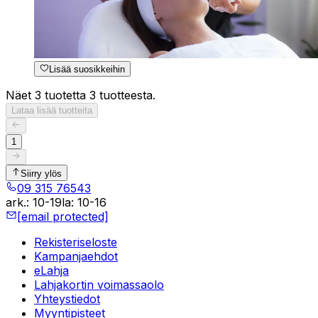
Lisää suosikkeihin
Näet 3 tuotetta 3 tuotteesta.
Lataa lisää tuotteita
1
Siirry ylös
09 315 76543
ark.
:
10-19
la
:
10-16
[email protected]
Rekisteriseloste
Kampanjaehdot
eLahja
Lahjakortin voimassaolo
Yhteystiedot
Myyntipisteet