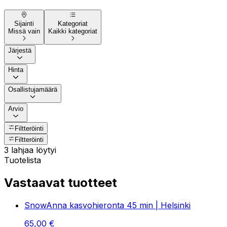
Sijainti
Kategoriat
Missä vain
Kaikki kategoriat
Järjestä
Hinta
Osallistujamäärä
Arvio
Filtteröinti
Filtteröinti
3 lahjaa löytyi
Tuotelista
Vastaavat tuotteet
SnowAnna kasvohieronta 45 min | Helsinki
65
,
00
€