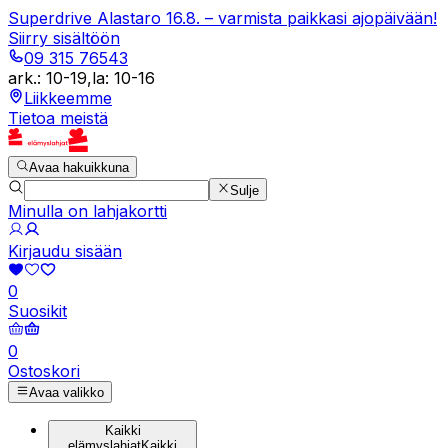
Superdrive Alastaro 16.8. – varmista paikkasi ajopäivään!
Siirry sisältöön
09 315 76543
ark.
:
10-19
,
la
:
10-16
Liikkeemme
Tietoa meistä
Avaa hakuikkuna
Sulje
Minulla on lahjakortti
Kirjaudu sisään
0
Suosikit
0
Ostoskori
Avaa valikko
Kaikki
elämyslahjat
Kaikki