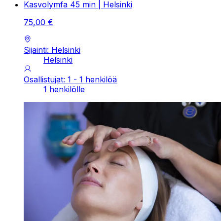
Kasvolymfa 45 min | Helsinki
75
,
00
€
Sijainti: Helsinki
Helsinki
Osallistujat: 1 - 1 henkilöä
1 henkilölle