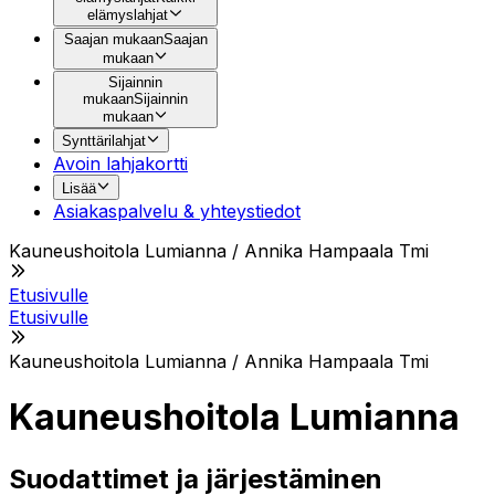
elämyslahjat
Saajan mukaan
Saajan
mukaan
Sijainnin
mukaan
Sijainnin
mukaan
Synttärilahjat
Avoin lahjakortti
Lisää
Asiakaspalvelu & yhteystiedot
Kauneushoitola Lumianna / Annika Hampaala Tmi
Etusivulle
Etusivulle
Kauneushoitola Lumianna / Annika Hampaala Tmi
Kauneushoitola Lumianna
Suodattimet ja järjestäminen