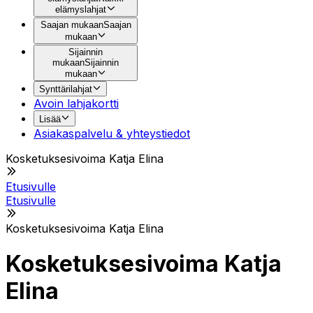
elämyslahjat
Saajan mukaan
Saajan
mukaan
Sijainnin
mukaan
Sijainnin
mukaan
Synttärilahjat
Avoin lahjakortti
Lisää
Asiakaspalvelu & yhteystiedot
Kosketuksesivoima Katja Elina
Etusivulle
Etusivulle
Kosketuksesivoima Katja Elina
Kosketuksesivoima Katja
Elina