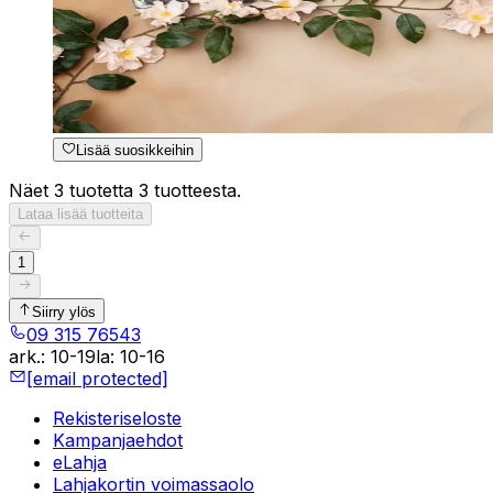
Lisää suosikkeihin
Näet 3 tuotetta 3 tuotteesta.
Lataa lisää tuotteita
1
Siirry ylös
09 315 76543
ark.
:
10-19
la
:
10-16
[email protected]
Rekisteriseloste
Kampanjaehdot
eLahja
Lahjakortin voimassaolo