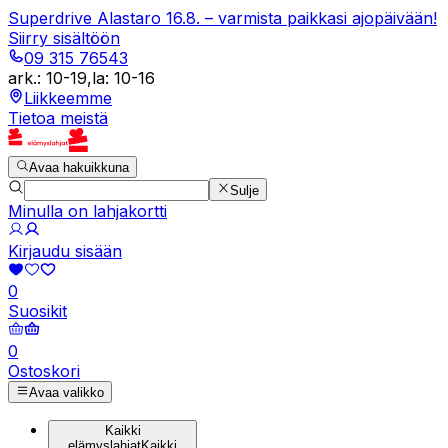
Superdrive Alastaro 16.8. – varmista paikkasi ajopäivään!
Siirry sisältöön
09 315 76543
ark.
:
10-19
,
la
:
10-16
Liikkeemme
Tietoa meistä
Avaa hakuikkuna
Sulje
Minulla on lahjakortti
Kirjaudu sisään
0
Suosikit
0
Ostoskori
Avaa valikko
Kaikki
elämyslahjat
Kaikki