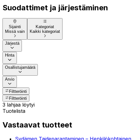
Suodattimet ja järjestäminen
Sijainti
Kategoriat
Missä vain
Kaikki kategoriat
Järjestä
Hinta
Osallistujamäärä
Arvio
Filtteröinti
Filtteröinti
3 lahjaa löytyi
Tuotelista
Vastaavat tuotteet
Sydämen Taideparantaminen – Henkilökohtainen