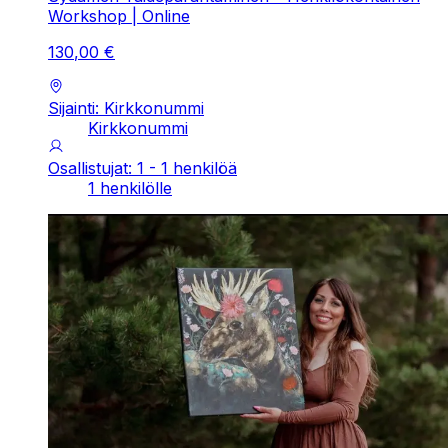
Workshop | Online
130
,
00
€
Sijainti: Kirkkonummi
Kirkkonummi
Osallistujat: 1 - 1 henkilöä
1 henkilölle