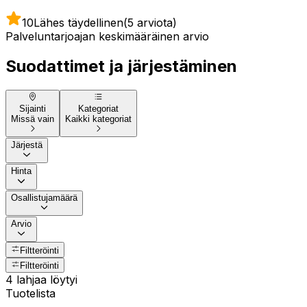
10
Lähes täydellinen
(5 arviota)
Palveluntarjoajan keskimääräinen arvio
Suodattimet ja järjestäminen
Sijainti
Kategoriat
Missä vain
Kaikki kategoriat
Järjestä
Hinta
Osallistujamäärä
Arvio
Filtteröinti
Filtteröinti
4 lahjaa löytyi
Tuotelista