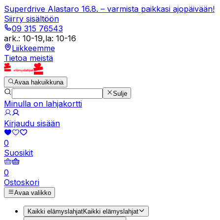
Superdrive Alastaro 16.8. – varmista paikkasi ajopäivään!
Siirry sisältöön
09 315 76543
ark.
:
10-19
,
la
:
10-16
Liikkeemme
Tietoa meistä
Avaa hakuikkuna
Sulje
Minulla on lahjakortti
Kirjaudu sisään
0
Suosikit
0
Ostoskori
Avaa valikko
Kaikki elämyslahjat
Kaikki elämyslahjat