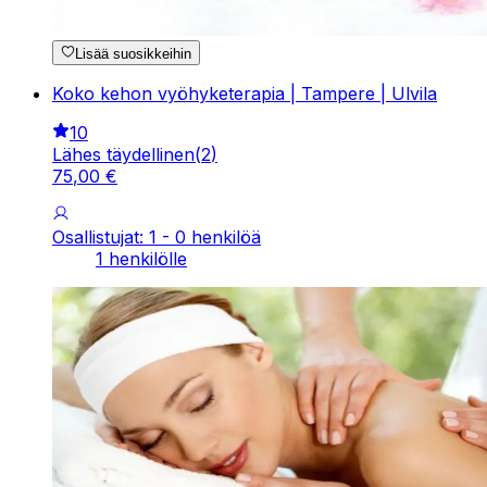
Lisää suosikkeihin
Koko kehon vyöhyketerapia | Tampere | Ulvila
10
Lähes täydellinen
(
2
)
75
,
00
€
Osallistujat: 1 - 0 henkilöä
1 henkilölle