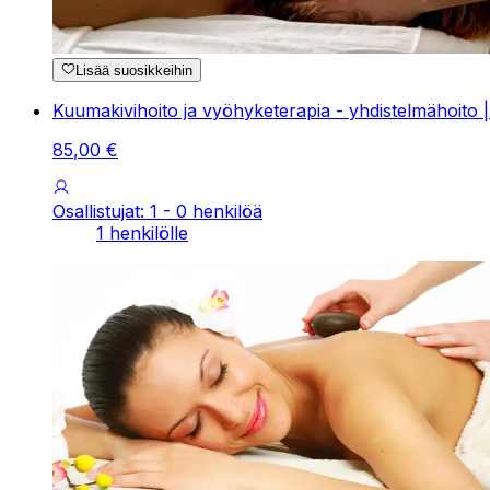
Lisää suosikkeihin
Kuumakivihoito ja vyöhyketerapia - yhdistelmähoito |
85
,
00
€
Osallistujat: 1 - 0 henkilöä
1 henkilölle