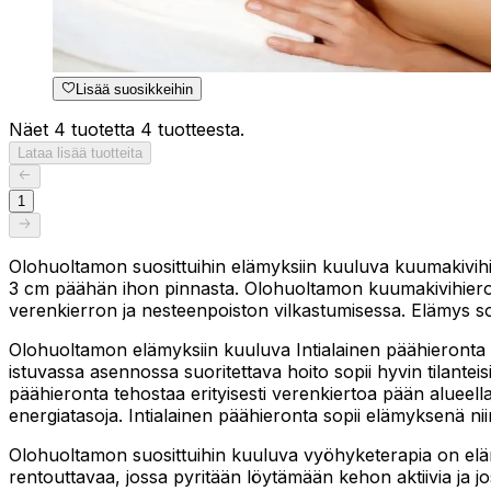
Lisää suosikkeihin
Näet 4 tuotetta 4 tuotteesta.
Lataa lisää tuotteita
1
Olohuoltamon suosittuihin elämyksiin kuuluva kuumakivihi
3 cm päähän ihon pinnasta. Olohuoltamon kuumakivihieront
verenkierron ja nesteenpoiston vilkastumisessa. Elämys sop
Olohuoltamon elämyksiin kuuluva Intialainen päähieronta on
istuvassa asennossa suoritettava hoito sopii hyvin tilanteis
päähieronta tehostaa erityisesti verenkiertoa pään alueell
energiatasoja. Intialainen päähieronta sopii elämyksenä niin 
Olohuoltamon suosittuihin kuuluva vyöhyketerapia on eläm
rentouttavaa, jossa pyritään löytämään kehon aktiivia ja j