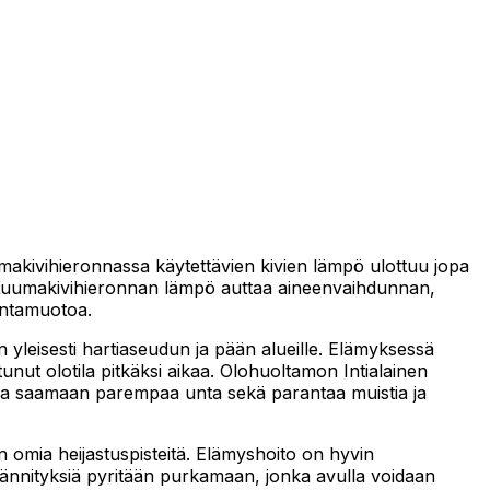
akivihieronnassa käytettävien kivien lämpö ulottuu jopa
. Kuumakivihieronnan lämpö auttaa aineenvaihdunnan,
rontamuotoa.
n yleisesti hartiaseudun ja pään alueille. Elämyksessä
tunut olotila pitkäksi aikaa. Olohuoltamon Intialainen
uttaa saamaan parempaa unta sekä parantaa muistia ja
omia heijastuspisteitä. Elämyshoito on hyvin
a jännityksiä pyritään purkamaan, jonka avulla voidaan