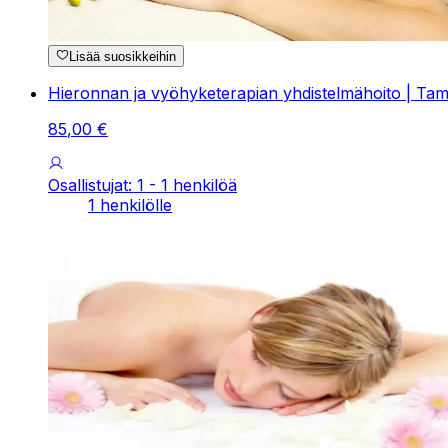
Lisää suosikkeihin
Hieronnan ja vyöhyketerapian yhdistelmähoito | Tamp
85
,
00
€
Osallistujat: 1 - 1 henkilöä
1 henkilölle