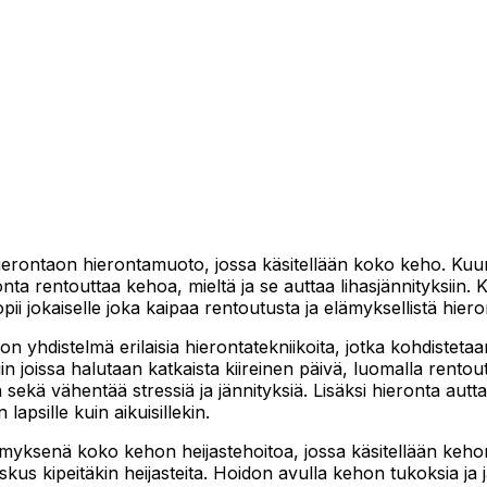
erontaon hierontamuoto, jossa käsitellään koko keho. Kuum
a rentouttaa kehoa, mieltä ja se auttaa lihasjännityksiin
ii jokaiselle joka kaipaa rentoutusta ja elämyksellistä hie
 yhdistelmä erilaisia hierontatekniikoita, jotka kohdistetaa
iin joissa halutaan katkaista kiireinen päivä, luomalla rentou
a sekä vähentää stressiä ja jännityksiä. Lisäksi hieronta a
lapsille kuin aikuisillekin.
yksenä koko kehon heijastehoitoa, jossa käsitellään kehon 
oskus kipeitäkin heijasteita. Hoidon avulla kehon tukoksia j