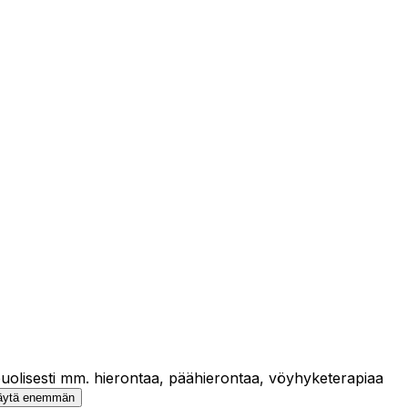
uolisesti mm. hierontaa, päähierontaa, vöyhyketerapiaa
äytä enemmän