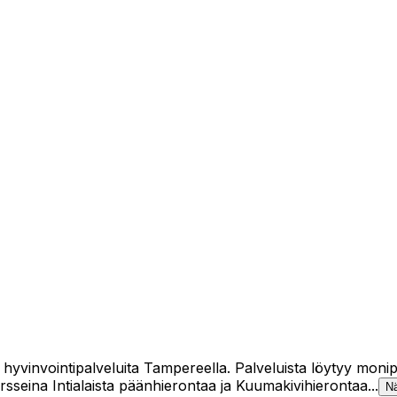
vinvointipalveluita Tampereella. Palveluista löytyy monip
sseina Intialaista päänhierontaa ja Kuumakivihierontaa...
N