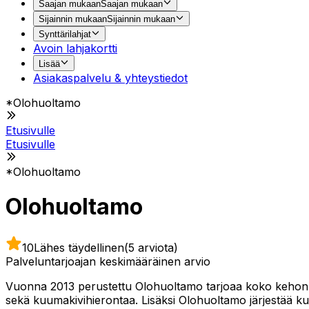
Saajan mukaan
Saajan mukaan
Sijainnin mukaan
Sijainnin mukaan
Synttärilahjat
Avoin lahjakortti
Lisää
Asiakaspalvelu & yhteystiedot
*Olohuoltamo
Etusivulle
Etusivulle
*Olohuoltamo
Olohuoltamo
10
Lähes täydellinen
(5 arviota)
Palveluntarjoajan keskimääräinen arvio
Vuonna 2013 perustettu Olohuoltamo tarjoaa koko kehon hy
sekä kuumakivihierontaa. Lisäksi Olohuoltamo järjestää kur