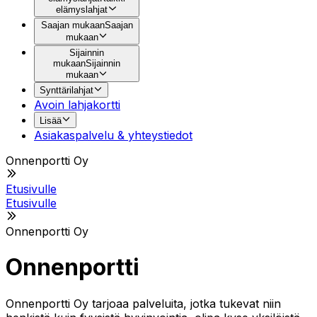
elämyslahjat
Saajan mukaan
Saajan
mukaan
Sijainnin
mukaan
Sijainnin
mukaan
Synttärilahjat
Avoin lahjakortti
Lisää
Asiakaspalvelu & yhteystiedot
Onnenportti Oy
Etusivulle
Etusivulle
Onnenportti Oy
Onnenportti
Onnenportti Oy tarjoaa palveluita, jotka tukevat niin