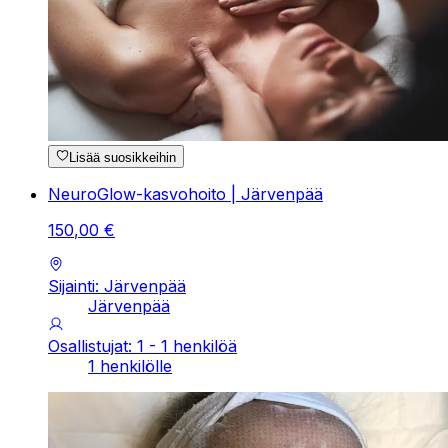
Lisää suosikkeihin
NeuroGlow-kasvohoito | Järvenpää
150
,
00
€
Sijainti: Järvenpää
Järvenpää
Osallistujat: 1 - 1 henkilöä
1 henkilölle