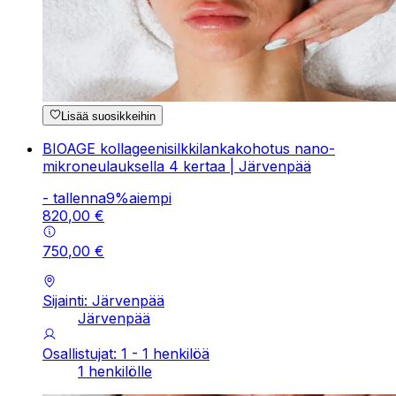
Lisää suosikkeihin
BIOAGE kollageenisilkkilankakohotus nano-
mikroneulauksella 4 kertaa | Järvenpää
-
tallenna
9
%
aiempi
820
,
00
€
750
,
00
€
Sijainti: Järvenpää
Järvenpää
Osallistujat: 1 - 1 henkilöä
1 henkilölle