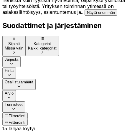
henkistä kuin fyysistä hyvinvointia, olipa kyse yksilöistä
tai työyhteisöistä. Yrityksen toiminnan ytimessä on
asiakaslähtöisyys, asiantuntemus ja...
Näytä enemmän
Suodattimet ja järjestäminen
Sijainti
Kategoriat
Missä vain
Kaikki kategoriat
Järjestä
Hinta
Osallistujamäärä
Arvio
Tunnisteet
Filtteröinti
Filtteröinti
15 lahjaa löytyi