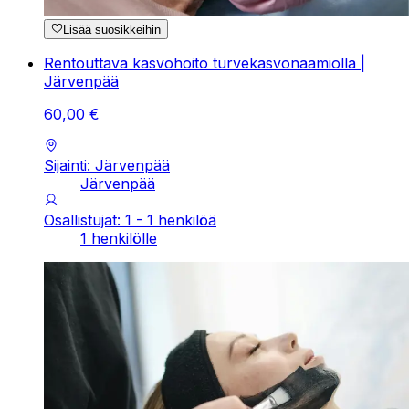
Lisää suosikkeihin
Rentouttava kasvohoito turvekasvonaamiolla |
Järvenpää
60
,
00
€
Sijainti: Järvenpää
Järvenpää
Osallistujat: 1 - 1 henkilöä
1 henkilölle