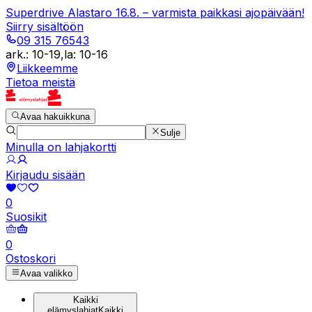
Superdrive Alastaro 16.8. – varmista paikkasi ajopäivään!
Siirry sisältöön
09 315 76543
ark.
:
10-19
,
la
:
10-16
Liikkeemme
Tietoa meistä
Avaa hakuikkuna
Sulje
Minulla on lahjakortti
Kirjaudu sisään
0
Suosikit
0
Ostoskori
Avaa valikko
Kaikki
elämyslahjat
Kaikki