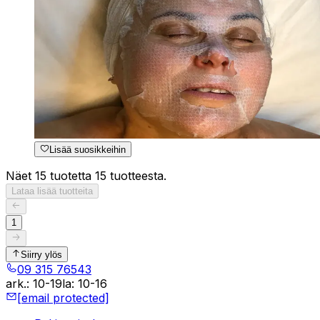
Lisää suosikkeihin
Näet 15 tuotetta 15 tuotteesta.
Lataa lisää tuotteita
1
Siirry ylös
09 315 76543
ark.
:
10-19
la
:
10-16
[email protected]