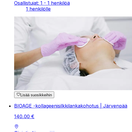
Osallistujat: 1 - 1 henkilöä
1 henkilölle
Lisää suosikkeihin
BIOAGE -kollageenisilkkilankakohotus | Järvenpää
140
,
00
€