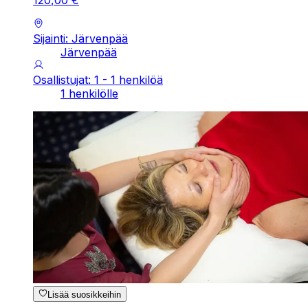
120
,
00
€
Sijainti: Järvenpää
Järvenpää
Osallistujat: 1 - 1 henkilöä
1 henkilölle
Lisää suosikkeihin