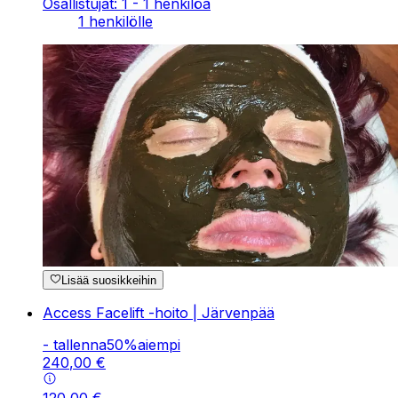
Osallistujat: 1 - 1 henkilöä
1 henkilölle
Lisää suosikkeihin
Access Facelift -hoito | Järvenpää
-
tallenna
50
%
aiempi
240
,
00
€