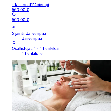
-
tallenna
11
%
aiempi
560
,
00
€
500
,
00
€
Sijainti: Järvenpää
Järvenpää
Osallistujat: 1 - 1 henkilöä
1 henkilölle