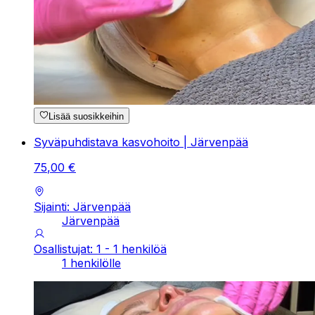
Lisää suosikkeihin
Syväpuhdistava kasvohoito | Järvenpää
75
,
00
€
Sijainti: Järvenpää
Järvenpää
Osallistujat: 1 - 1 henkilöä
1 henkilölle