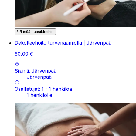
Lisää suosikkeihin
Dekolteehoito turvenaamiolla | Järvenpää
60
,
00
€
Sijainti: Järvenpää
Järvenpää
Osallistujat: 1 - 1 henkilöä
1 henkilölle