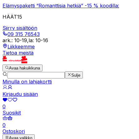
Elämyspaketti “Romanttisia hetkiä” -15 % koodilla:
HÄÄT15
Siirry sisältöön
09 315 76543
ark.
:
10-19
,
la
:
10-16
Liikkeemme
Tietoa meistä
Avaa hakuikkuna
Sulje
Minulla on lahjakortti
Kirjaudu sisään
0
Suosikit
0
Ostoskori
Avaa valikko