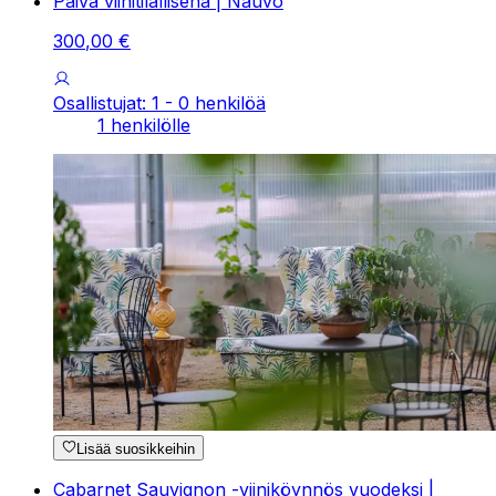
Päivä viinitilallisena | Nauvo
300
,
00
€
Osallistujat: 1 - 0 henkilöä
1 henkilölle
Lisää suosikkeihin
Cabarnet Sauvignon -viiniköynnös vuodeksi |