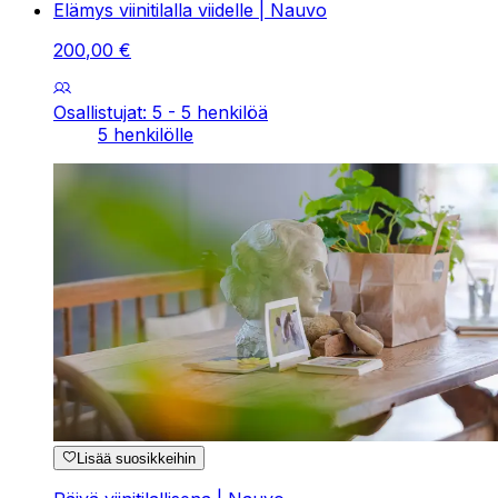
Elämys viinitilalla viidelle | Nauvo
200
,
00
€
Osallistujat: 5 - 5 henkilöä
5 henkilölle
Lisää suosikkeihin