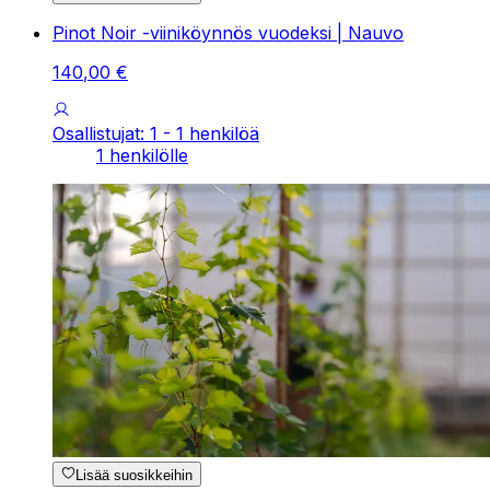
Pinot Noir -viiniköynnös vuodeksi | Nauvo
140
,
00
€
Osallistujat: 1 - 1 henkilöä
1 henkilölle
Lisää suosikkeihin