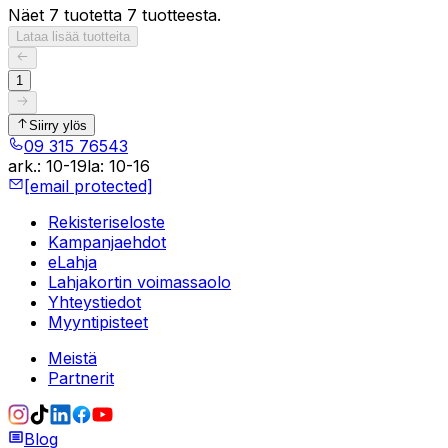
Näet 7 tuotetta 7 tuotteesta.
Lataa lisää tuotteita
1
Siirry ylös
09 315 76543
ark.
:
10-19
la
:
10-16
[email protected]
Rekisteriseloste
Kampanjaehdot
eLahja
Lahjakortin voimassaolo
Yhteystiedot
Myyntipisteet
Meistä
Partnerit
Blog