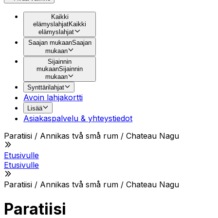
Kaikki
elämyslahjat
Kaikki
elämyslahjat
Saajan mukaan
Saajan
mukaan
Sijainnin
mukaan
Sijainnin
mukaan
Synttärilahjat
Avoin lahjakortti
Lisää
Asiakaspalvelu & yhteystiedot
Paratiisi / Annikas två små rum / Chateau Nagu
Etusivulle
Etusivulle
Paratiisi / Annikas två små rum / Chateau Nagu
Paratiisi