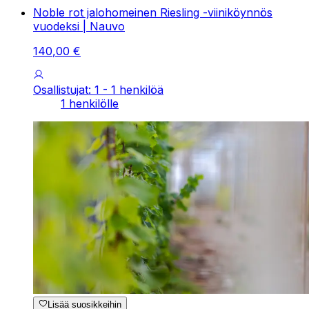
Noble rot jalohomeinen Riesling -viiniköynnös
vuodeksi | Nauvo
140
,
00
€
Osallistujat: 1 - 1 henkilöä
1 henkilölle
Lisää suosikkeihin