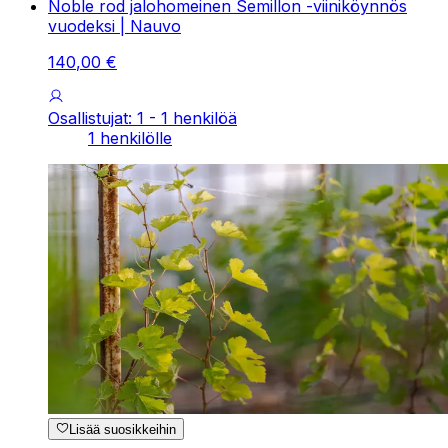
Noble rod jalohomeinen Semillon -viiniköynnös
vuodeksi | Nauvo
140
,
00
€
Osallistujat: 1 - 1 henkilöä
1 henkilölle
Lisää suosikkeihin