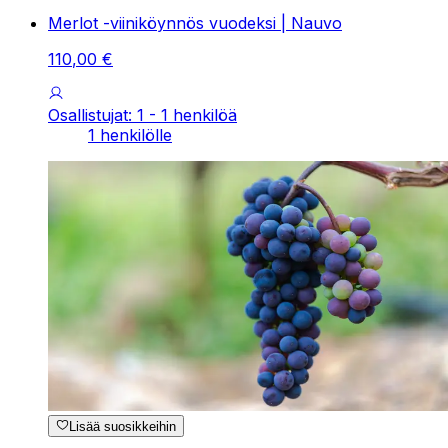
Merlot -viiniköynnös vuodeksi | Nauvo
110
,
00
€
Osallistujat: 1 - 1 henkilöä
1 henkilölle
Lisää suosikkeihin