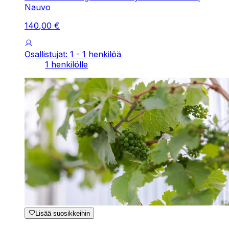
Nauvo
140
,
00
€
Osallistujat: 1 - 1 henkilöä
1 henkilölle
Lisää suosikkeihin