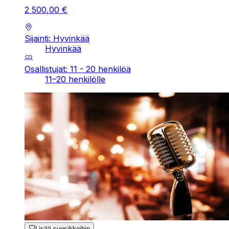
2
500
,
00
€
Sijainti: Hyvinkää
Hyvinkää
Osallistujat: 11 - 20 henkilöä
11–20 henkilölle
Lisää suosikkeihin