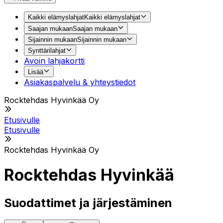
Kaikki elämyslahjat
Kaikki elämyslahjat
Saajan mukaan
Saajan mukaan
Sijainnin mukaan
Sijainnin mukaan
Synttärilahjat
Avoin lahjakortti
Lisää
Asiakaspalvelu & yhteystiedot
Rocktehdas Hyvinkää Oy
Etusivulle
Etusivulle
Rocktehdas Hyvinkää Oy
Rocktehdas Hyvinkää
Suodattimet ja järjestäminen