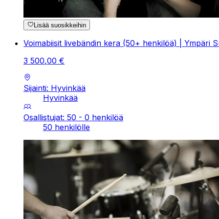
Lisää suosikkeihin
Voimabiisit livebändin kera (50+ henkilöä) | Ympäri
3
500
,
00
€
Sijainti: Hyvinkää
Hyvinkää
Osallistujat: 50 - 0 henkilöä
50 henkilölle