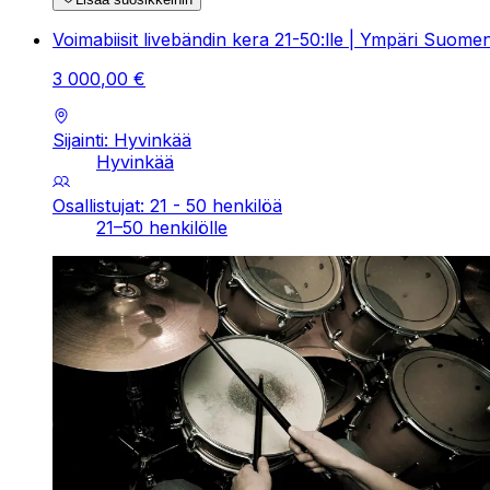
Voimabiisit livebändin kera 21-50:lle | Ympäri Suome
3
000
,
00
€
Sijainti: Hyvinkää
Hyvinkää
Osallistujat: 21 - 50 henkilöä
21–50 henkilölle