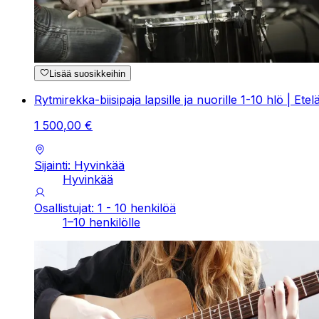
Lisää suosikkeihin
Rytmirekka-biisipaja lapsille ja nuorille 1-10 hlö | Ete
1
500
,
00
€
Sijainti: Hyvinkää
Hyvinkää
Osallistujat: 1 - 10 henkilöä
1–10 henkilölle