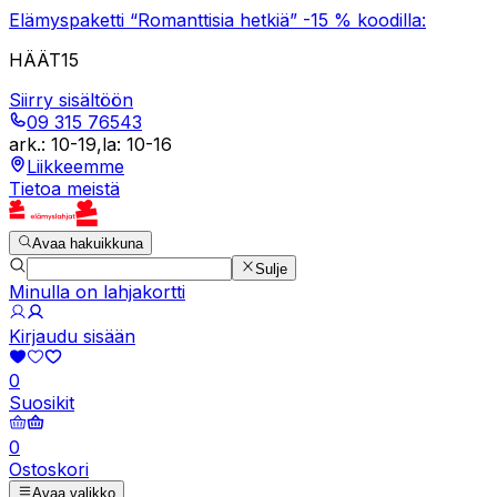
Elämyspaketti “Romanttisia hetkiä” -15 % koodilla:
HÄÄT15
Siirry sisältöön
09 315 76543
ark.
:
10-19
,
la
:
10-16
Liikkeemme
Tietoa meistä
Avaa hakuikkuna
Sulje
Minulla on lahjakortti
Kirjaudu sisään
0
Suosikit
0
Ostoskori
Avaa valikko