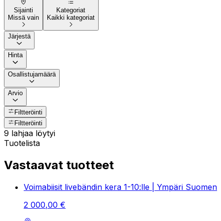
Sijainti
Kategoriat
Missä vain
Kaikki kategoriat
Järjestä
Hinta
Osallistujamäärä
Arvio
Filtteröinti
Filtteröinti
9 lahjaa löytyi
Tuotelista
Vastaavat tuotteet
Voimabiisit livebändin kera 1-10:lle | Ympäri Suomen
2
000
,
00
€