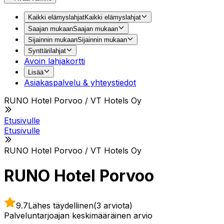
Kaikki elämyslahjat
Kaikki elämyslahjat
Saajan mukaan
Saajan mukaan
Sijainnin mukaan
Sijainnin mukaan
Synttärilahjat
Avoin lahjakortti
Lisää
Asiakaspalvelu & yhteystiedot
RUNO Hotel Porvoo / VT Hotels Oy
Etusivulle
Etusivulle
RUNO Hotel Porvoo / VT Hotels Oy
RUNO Hotel Porvoo
9.7
Lähes täydellinen
(3 arviota)
Palveluntarjoajan keskimääräinen arvio