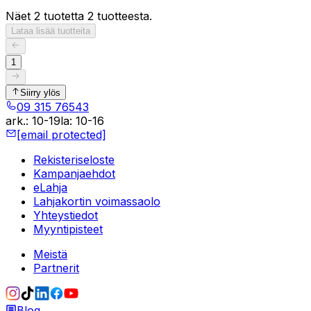
Näet 2 tuotetta 2 tuotteesta.
Lataa lisää tuotteita
1
Siirry ylös
09 315 76543
ark.
:
10-19
la
:
10-16
[email protected]
Rekisteriseloste
Kampanjaehdot
eLahja
Lahjakortin voimassaolo
Yhteystiedot
Myyntipisteet
Meistä
Partnerit
Blog