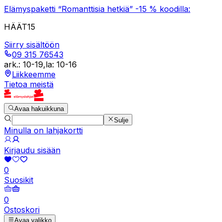
Elämyspaketti “Romanttisia hetkiä” -15 % koodilla:
HÄÄT15
Siirry sisältöön
09 315 76543
ark.
:
10-19
,
la
:
10-16
Liikkeemme
Tietoa meistä
Avaa hakuikkuna
Sulje
Minulla on lahjakortti
Kirjaudu sisään
0
Suosikit
0
Ostoskori
Avaa valikko