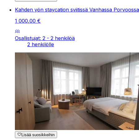
Kahden yön staycation sviitissä Vanhassa Porvooss
1
000
,
00
€
Osallistujat: 2 - 2 henkilöä
2 henkilölle
Lisää suosikkeihin