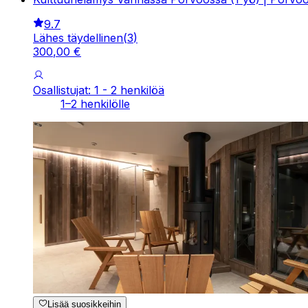
9.7
Lähes täydellinen
(
3
)
300
,
00
€
Osallistujat: 1 - 2 henkilöä
1–2 henkilölle
Lisää suosikkeihin