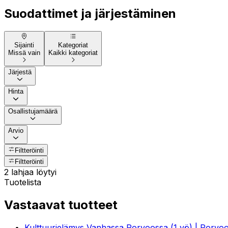
Suodattimet ja järjestäminen
Sijainti
Kategoriat
Missä vain
Kaikki kategoriat
Järjestä
Hinta
Osallistujamäärä
Arvio
Filtteröinti
Filtteröinti
2 lahjaa löytyi
Tuotelista
Vastaavat tuotteet
Kulttuurielämys Vanhassa Porvoossa (1 yö) | Porvo