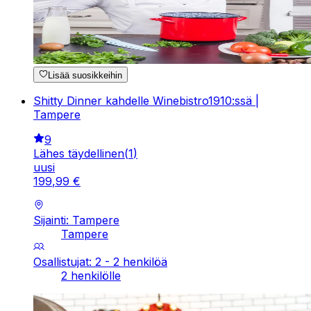
Lisää suosikkeihin
Shitty Dinner kahdelle Winebistro1910:ssä |
Tampere
9
Lähes täydellinen
(
1
)
uusi
199
,
99
€
Sijainti: Tampere
Tampere
Osallistujat: 2 - 2 henkilöä
2 henkilölle