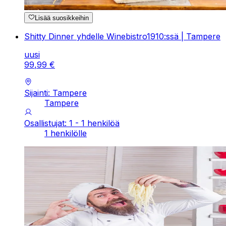
Lisää suosikkeihin
Shitty Dinner yhdelle Winebistro1910:ssä | Tampere
uusi
99
,
99
€
Sijainti: Tampere
Tampere
Osallistujat: 1 - 1 henkilöä
1 henkilölle