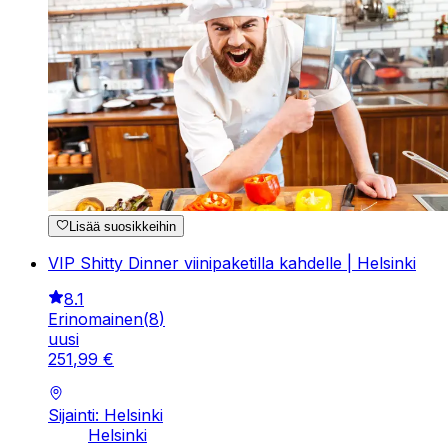
Lisää suosikkeihin
VIP Shitty Dinner viinipaketilla kahdelle | Helsinki
8.1
Erinomainen
(
8
)
uusi
251
,
99
€
Sijainti: Helsinki
Helsinki