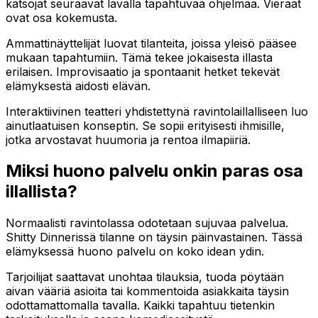
katsojat seuraavat lavalla tapahtuvaa ohjelmaa. Vieraat
ovat osa kokemusta.
Ammattinäyttelijät luovat tilanteita, joissa yleisö pääsee
mukaan tapahtumiin. Tämä tekee jokaisesta illasta
erilaisen. Improvisaatio ja spontaanit hetket tekevät
elämyksestä aidosti elävän.
Interaktiivinen teatteri yhdistettynä ravintolaillalliseen luo
ainutlaatuisen konseptin. Se sopii erityisesti ihmisille,
jotka arvostavat huumoria ja rentoa ilmapiiriä.
Miksi huono palvelu onkin paras osa
illallista?
Normaalisti ravintolassa odotetaan sujuvaa palvelua.
Shitty Dinnerissä tilanne on täysin päinvastainen. Tässä
elämyksessä huono palvelu on koko idean ydin.
Tarjoilijat saattavat unohtaa tilauksia, tuoda pöytään
aivan vääriä asioita tai kommentoida asiakkaita täysin
odottamattomalla tavalla. Kaikki tapahtuu tietenkin