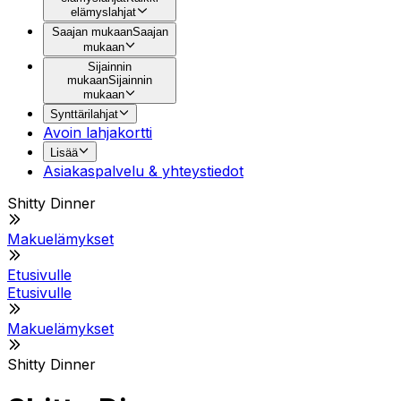
elämyslahjat
Saajan mukaan
Saajan
mukaan
Sijainnin
mukaan
Sijainnin
mukaan
Synttärilahjat
Avoin lahjakortti
Lisää
Asiakaspalvelu & yhteystiedot
Shitty Dinner
Makuelämykset
Etusivulle
Etusivulle
Makuelämykset
Shitty Dinner