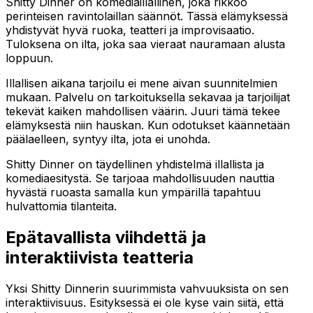
Shitty Dinner on komediaillallinen, joka rikkoo
perinteisen ravintolaillan säännöt. Tässä elämyksessä
yhdistyvät hyvä ruoka, teatteri ja improvisaatio.
Tuloksena on ilta, joka saa vieraat nauramaan alusta
loppuun.
Illallisen aikana tarjoilu ei mene aivan suunnitelmien
mukaan. Palvelu on tarkoituksella sekavaa ja tarjoilijat
tekevät kaiken mahdollisen väärin. Juuri tämä tekee
elämyksestä niin hauskan. Kun odotukset käännetään
päälaelleen, syntyy ilta, jota ei unohda.
Shitty Dinner on täydellinen yhdistelmä illallista ja
komediaesitystä. Se tarjoaa mahdollisuuden nauttia
hyvästä ruoasta samalla kun ympärillä tapahtuu
hulvattomia tilanteita.
Epätavallista viihdettä ja
interaktiivista teatteria
Yksi Shitty Dinnerin suurimmista vahvuuksista on sen
interaktiivisuus. Esityksessä ei ole kyse vain siitä, että