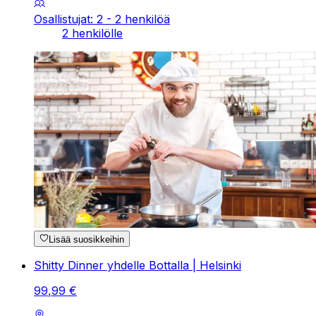
Osallistujat: 2 - 2 henkilöä
2 henkilölle
Lisää suosikkeihin
Shitty Dinner yhdelle Bottalla | Helsinki
99
,
99
€