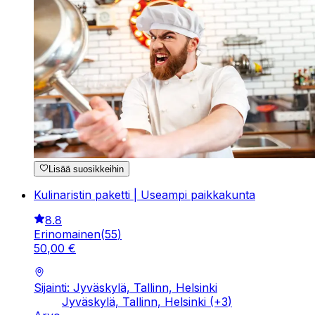
Lisää suosikkeihin
Kulinaristin paketti | Useampi paikkakunta
8.8
Erinomainen
(
55
)
50
,
00
€
Sijainti: Jyväskylä, Tallinn, Helsinki
Jyväskylä, Tallinn, Helsinki
(+
3
)