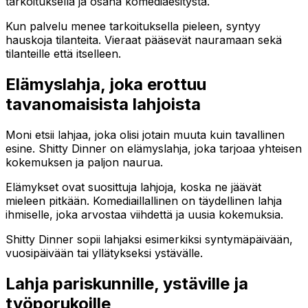
tarkoituksella ja osana komediaesitystä.
Kun palvelu menee tarkoituksella pieleen, syntyy
hauskoja tilanteita. Vieraat pääsevät nauramaan sekä
tilanteille että itselleen.
Elämyslahja, joka erottuu
tavanomaisista lahjoista
Moni etsii lahjaa, joka olisi jotain muuta kuin tavallinen
esine. Shitty Dinner on elämyslahja, joka tarjoaa yhteisen
kokemuksen ja paljon naurua.
Elämykset ovat suosittuja lahjoja, koska ne jäävät
mieleen pitkään. Komediaillallinen on täydellinen lahja
ihmiselle, joka arvostaa viihdettä ja uusia kokemuksia.
Shitty Dinner sopii lahjaksi esimerkiksi syntymäpäivään,
vuosipäivään tai yllätykseksi ystävälle.
Lahja pariskunnille, ystäville ja
työporukoille