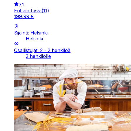
7.1
Erittäin hyvä
(
11
)
199
,
99
€
Sijainti: Helsinki
Helsinki
Osallistujat: 2 - 2 henkilöä
2 henkilölle