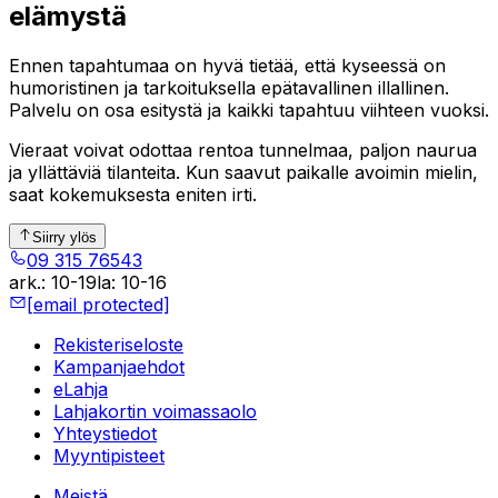
elämystä
Ennen tapahtumaa on hyvä tietää, että kyseessä on
humoristinen ja tarkoituksella epätavallinen illallinen.
Palvelu on osa esitystä ja kaikki tapahtuu viihteen vuoksi.
Vieraat voivat odottaa rentoa tunnelmaa, paljon naurua
ja yllättäviä tilanteita. Kun saavut paikalle avoimin mielin,
saat kokemuksesta eniten irti.
Siirry ylös
09 315 76543
ark.
:
10-19
la
:
10-16
[email protected]
Rekisteriseloste
Kampanjaehdot
eLahja
Lahjakortin voimassaolo
Yhteystiedot
Myyntipisteet
Meistä