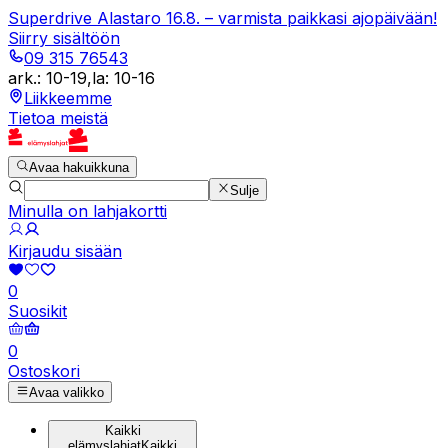
Superdrive Alastaro 16.8. – varmista paikkasi ajopäivään!
Siirry sisältöön
09 315 76543
ark.
:
10-19
,
la
:
10-16
Liikkeemme
Tietoa meistä
Avaa hakuikkuna
Sulje
Minulla on lahjakortti
Kirjaudu sisään
0
Suosikit
0
Ostoskori
Avaa valikko
Kaikki
elämyslahjat
Kaikki