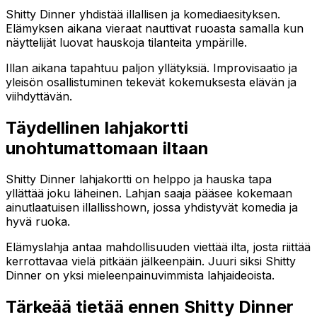
Shitty Dinner yhdistää illallisen ja komediaesityksen.
Elämyksen aikana vieraat nauttivat ruoasta samalla kun
näyttelijät luovat hauskoja tilanteita ympärille.
Illan aikana tapahtuu paljon yllätyksiä. Improvisaatio ja
yleisön osallistuminen tekevät kokemuksesta elävän ja
viihdyttävän.
Täydellinen lahjakortti
unohtumattomaan iltaan
Shitty Dinner lahjakortti on helppo ja hauska tapa
yllättää joku läheinen. Lahjan saaja pääsee kokemaan
ainutlaatuisen illallisshown, jossa yhdistyvät komedia ja
hyvä ruoka.
Elämyslahja antaa mahdollisuuden viettää ilta, josta riittää
kerrottavaa vielä pitkään jälkeenpäin. Juuri siksi Shitty
Dinner on yksi mieleenpainuvimmista lahjaideoista.
Tärkeää tietää ennen Shitty Dinner