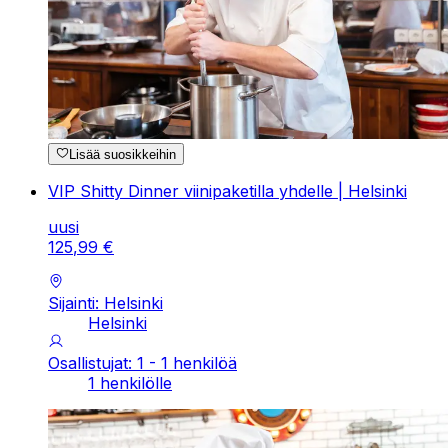
Lisää suosikkeihin
VIP Shitty Dinner viinipaketilla yhdelle | Helsinki
uusi
125
,
99
€
Sijainti: Helsinki
Helsinki
Osallistujat: 1 - 1 henkilöä
1 henkilölle