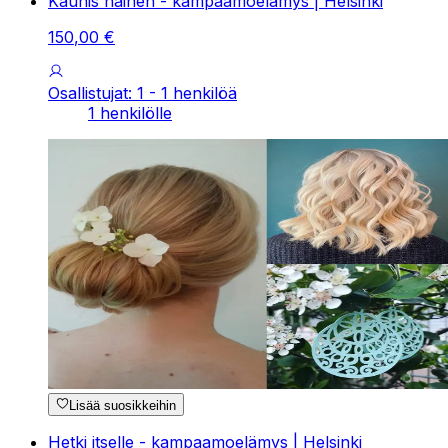
Kaunis nainen - kampaamoelämys | Helsinki
150
,
00
€
Osallistujat: 1 - 1 henkilöä
1 henkilölle
Lisää suosikkeihin
Hetki itselle - kampaamoelämys | Helsinki