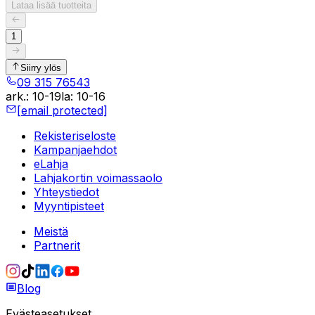
Lataa lisää tuotteita
1
Siirry ylös
09 315 76543
ark.
:
10-19
la
:
10-16
[email protected]
Rekisteriseloste
Kampanjaehdot
eLahja
Lahjakortin voimassaolo
Yhteystiedot
Myyntipisteet
Meistä
Partnerit
Blog
Evästeasetukset