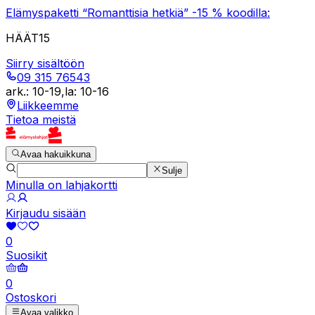
Elämyspaketti “Romanttisia hetkiä” -15 % koodilla:
HÄÄT15
Siirry sisältöön
09 315 76543
ark.
:
10-19
,
la
:
10-16
Liikkeemme
Tietoa meistä
Avaa hakuikkuna
Sulje
Minulla on lahjakortti
Kirjaudu sisään
0
Suosikit
0
Ostoskori
Avaa valikko