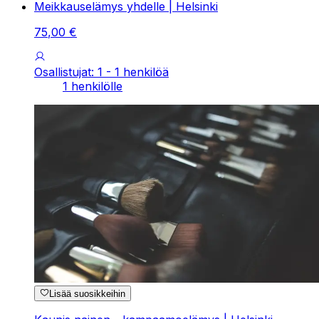
Meikkauselämys yhdelle | Helsinki
75
,
00
€
Osallistujat: 1 - 1 henkilöä
1 henkilölle
Lisää suosikkeihin