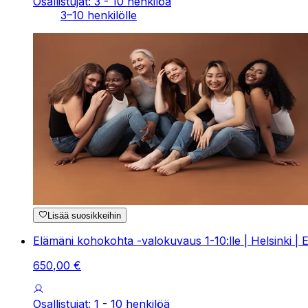
Osallistujat: 3 - 10 henkilöä
3–10 henkilölle
Lisää suosikkeihin
Elämäni kohokohta -valokuvaus 1-10:lle | Helsinki | E
650
,
00
€
Osallistujat: 1 - 10 henkilöä