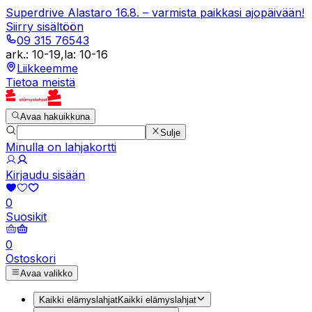
Superdrive Alastaro 16.8. – varmista paikkasi ajopäivään!
Siirry sisältöön
09 315 76543
ark.
:
10-19
,
la
:
10-16
Liikkeemme
Tietoa meistä
Avaa hakuikkuna
Sulje
Minulla on lahjakortti
Kirjaudu sisään
0
Suosikit
0
Ostoskori
Avaa valikko
Kaikki elämyslahjat
Kaikki elämyslahjat