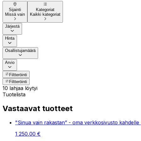
Sijainti
Kategoriat
Missä vain
Kaikki kategoriat
Järjestä
Hinta
Osallistujamäärä
Arvio
Filtteröinti
Filtteröinti
10 lahjaa löytyi
Tuotelista
Vastaavat tuotteet
"Sinua vain rakastan” - oma verkkosivusto kahdelle 
1
250
,
00
€