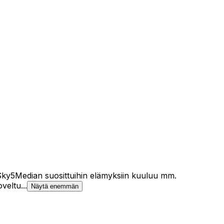
 Sky5Median suosittuihin elämyksiin kuuluu mm.
veltu...
Näytä enemmän