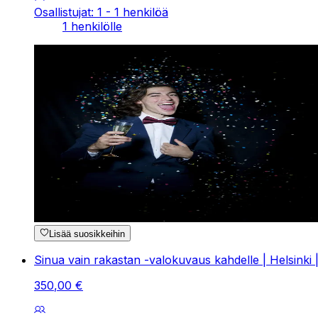
Osallistujat: 1 - 1 henkilöä
1 henkilölle
Lisää suosikkeihin
Sinua vain rakastan -valokuvaus kahdelle | Helsinki 
350
,
00
€