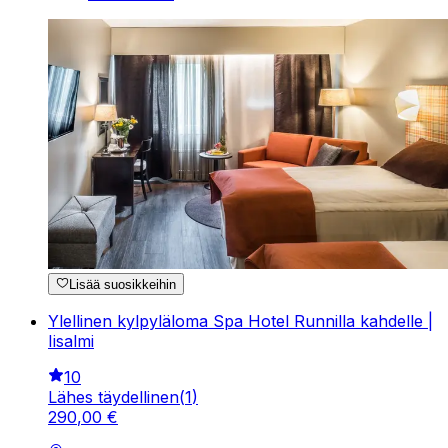
Lisää suosikkeihin
Ylellinen kylpyläloma Spa Hotel Runnilla kahdelle |
Iisalmi
10
Lähes täydellinen
(
1
)
290
,
00
€