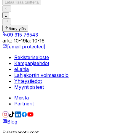
Lataa lisää tuotteita
1
Siirry ylös
09 315 76543
ark.
:
10-19
la
:
10-16
[email protected]
Rekisteriseloste
Kampanjaehdot
eLahja
Lahjakortin voimassaolo
Yhteystiedot
Myyntipisteet
Meistä
Partnerit
Blog
Evästeasetukset