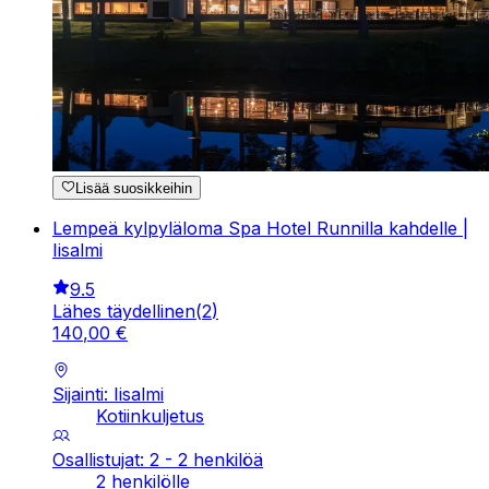
Lisää suosikkeihin
Lempeä kylpyläloma Spa Hotel Runnilla kahdelle |
Iisalmi
9.5
Lähes täydellinen
(
2
)
140
,
00
€
Sijainti: Iisalmi
Kotiinkuljetus
Osallistujat: 2 - 2 henkilöä
2 henkilölle