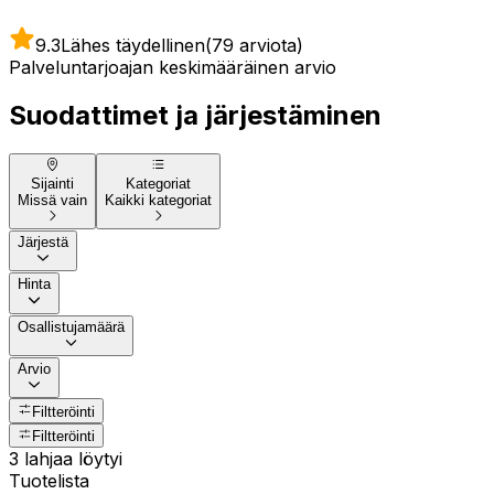
9.3
Lähes täydellinen
(79 arviota)
Palveluntarjoajan keskimääräinen arvio
Suodattimet ja järjestäminen
Sijainti
Kategoriat
Missä vain
Kaikki kategoriat
Järjestä
Hinta
Osallistujamäärä
Arvio
Filtteröinti
Filtteröinti
3 lahjaa löytyi
Tuotelista