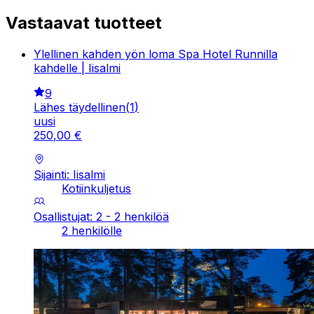
Vastaavat tuotteet
Ylellinen kahden yön loma Spa Hotel Runnilla
kahdelle | Iisalmi
9
Lähes täydellinen
(
1
)
uusi
250
,
00
€
Sijainti: Iisalmi
Kotiinkuljetus
Osallistujat: 2 - 2 henkilöä
2 henkilölle