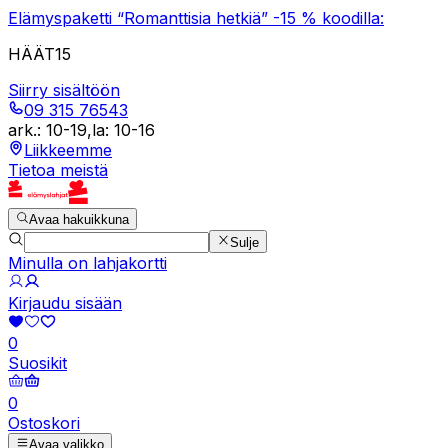
Elämyspaketti “Romanttisia hetkiä” -15 % koodilla:
HÄÄT15
Siirry sisältöön
09 315 76543
ark.
:
10-19
,
la
:
10-16
Liikkeemme
Tietoa meistä
Avaa hakuikkuna
Sulje
Minulla on lahjakortti
Kirjaudu sisään
0
Suosikit
0
Ostoskori
Avaa valikko