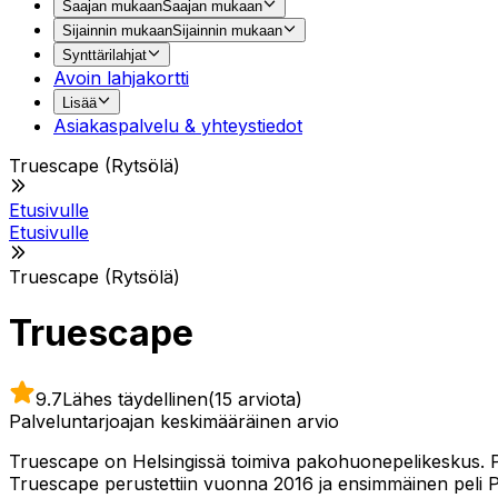
Saajan mukaan
Saajan mukaan
Sijainnin mukaan
Sijainnin mukaan
Synttärilahjat
Avoin lahjakortti
Lisää
Asiakaspalvelu & yhteystiedot
Truescape (Rytsölä)
Etusivulle
Etusivulle
Truescape (Rytsölä)
Truescape
9.7
Lähes täydellinen
(15 arviota)
Palveluntarjoajan keskimääräinen arvio
Truescape on Helsingissä toimiva pakohuonepelikeskus. Pak
Truescape perustettiin vuonna 2016 ja ensimmäinen peli P