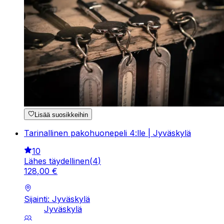
Lisää suosikkeihin
Tarinallinen pakohuonepeli 4:lle | Jyväskylä
10
Lähes täydellinen
(
4
)
128
,
00
€
Sijainti: Jyväskylä
Jyväskylä