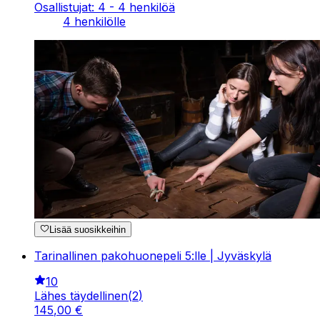
Osallistujat: 4 - 4 henkilöä
4 henkilölle
Lisää suosikkeihin
Tarinallinen pakohuonepeli 5:lle | Jyväskylä
10
Lähes täydellinen
(
2
)
145
,
00
€