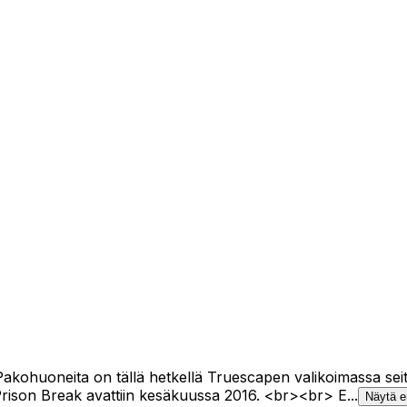
ohuoneita on tällä hetkellä Truescapen valikoimassa seitsem
rison Break avattiin kesäkuussa 2016. <br><br> E...
Näytä 