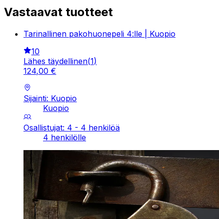
Vastaavat tuotteet
Tarinallinen pakohuonepeli 4:lle | Kuopio
10
Lähes täydellinen
(
1
)
124
,
00
€
Sijainti: Kuopio
Kuopio
Osallistujat: 4 - 4 henkilöä
4 henkilölle