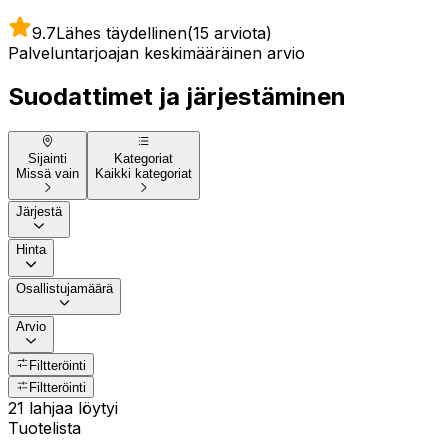
9.7
Lähes täydellinen
(15 arviota)
Palveluntarjoajan keskimääräinen arvio
Suodattimet ja järjestäminen
Sijainti
Kategoriat
Missä vain
Kaikki kategoriat
Järjestä
Hinta
Osallistujamäärä
Arvio
Filtteröinti
Filtteröinti
21 lahjaa löytyi
Tuotelista