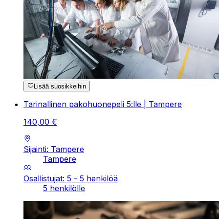
Lisää suosikkeihin
Tarinallinen pakohuonepeli 5:lle | Tampere
140
,
00
€
Sijainti: Tampere
Tampere
Osallistujat: 5 - 5 henkilöä
5 henkilölle