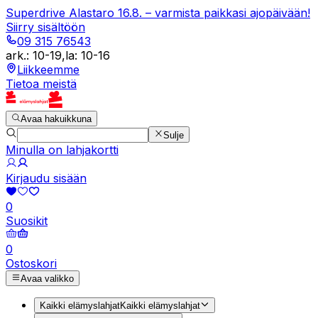
Superdrive Alastaro 16.8. – varmista paikkasi ajopäivään!
Siirry sisältöön
09 315 76543
ark.
:
10-19
,
la
:
10-16
Liikkeemme
Tietoa meistä
Avaa hakuikkuna
Sulje
Minulla on lahjakortti
Kirjaudu sisään
0
Suosikit
0
Ostoskori
Avaa valikko
Kaikki elämyslahjat
Kaikki elämyslahjat