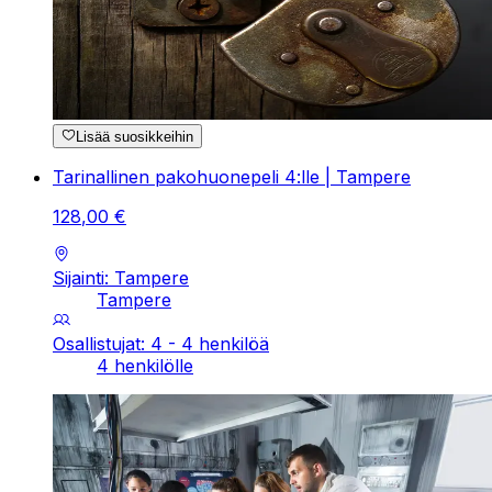
Lisää suosikkeihin
Tarinallinen pakohuonepeli 4:lle | Tampere
128
,
00
€
Sijainti: Tampere
Tampere
Osallistujat: 4 - 4 henkilöä
4 henkilölle