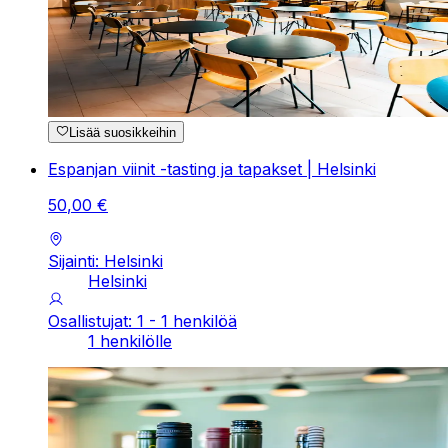
Lisää suosikkeihin
Espanjan viinit -tasting ja tapakset | Helsinki
50
,
00
€
Sijainti: Helsinki
Helsinki
Osallistujat: 1 - 1 henkilöä
1 henkilölle