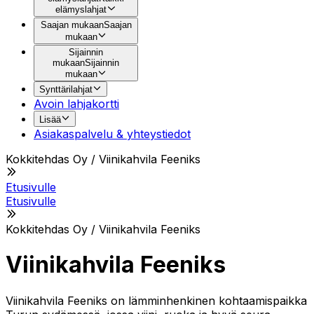
elämyslahjat
Saajan mukaan
Saajan
mukaan
Sijainnin
mukaan
Sijainnin
mukaan
Synttärilahjat
Avoin lahjakortti
Lisää
Asiakaspalvelu & yhteystiedot
Kokkitehdas Oy / Viinikahvila Feeniks
Etusivulle
Etusivulle
Kokkitehdas Oy / Viinikahvila Feeniks
Viinikahvila Feeniks
Viinikahvila Feeniks on lämminhenkinen kohtaamispaikka