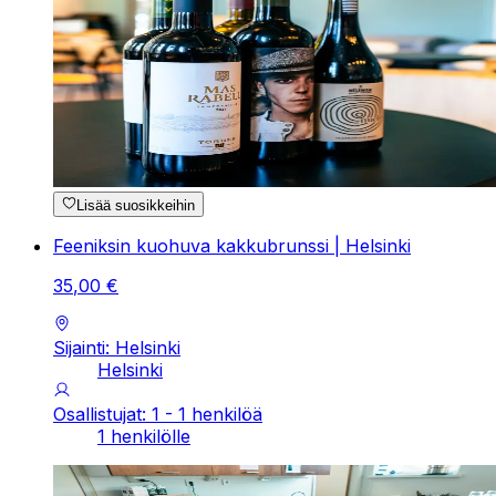
Lisää suosikkeihin
Feeniksin kuohuva kakkubrunssi | Helsinki
35
,
00
€
Sijainti: Helsinki
Helsinki
Osallistujat: 1 - 1 henkilöä
1 henkilölle