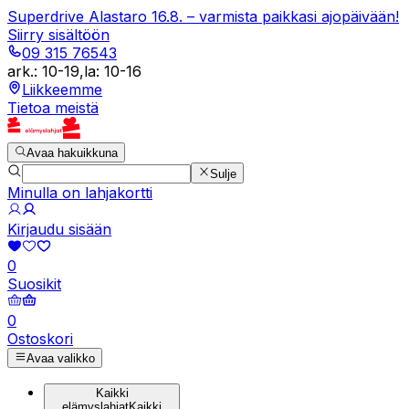
Superdrive Alastaro 16.8. – varmista paikkasi ajopäivään!
Siirry sisältöön
09 315 76543
ark.
:
10-19
,
la
:
10-16
Liikkeemme
Tietoa meistä
Avaa hakuikkuna
Sulje
Minulla on lahjakortti
Kirjaudu sisään
0
Suosikit
0
Ostoskori
Avaa valikko
Kaikki
elämyslahjat
Kaikki