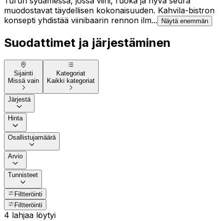
Turun sydämessä, jossa viini, ruoka ja hyvä seura
muodostavat täydellisen kokonaisuuden. Kahvila-bistron
konsepti yhdistää viinibaarin rennon ilm...
Näytä enemmän
Suodattimet ja järjestäminen
Sijainti
Kategoriat
Missä vain
Kaikki kategoriat
Järjestä
Hinta
Osallistujamäärä
Arvio
Tunnisteet
Filtteröinti
Filtteröinti
4 lahjaa löytyi