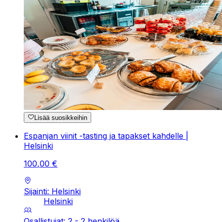
Lisää suosikkeihin
Espanjan viinit -tasting ja tapakset kahdelle |
Helsinki
100
,
00
€
Sijainti: Helsinki
Helsinki
Osallistujat: 2 - 2 henkilöä