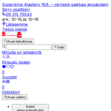
Superdrive Alastaro 16.8. – varmista paikkasi ajopäivään!
Siirry sisältöön
09 315 76543
ark.
:
10-19
,
la
:
10-16
Liikkeemme
Tietoa meistä
Avaa hakuikkuna
Sulje
Minulla on lahjakortti
Kirjaudu sisään
0
Suosikit
0
Ostoskori
Avaa valikko
Kaikki
elämyslahjat
Kaikki