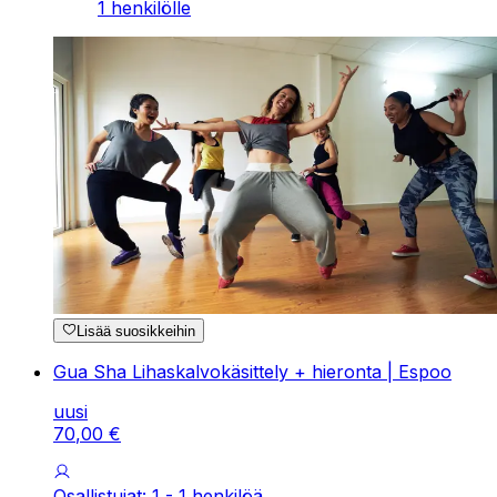
1 henkilölle
Lisää suosikkeihin
Gua Sha Lihaskalvokäsittely + hieronta | Espoo
uusi
70
,
00
€
Osallistujat: 1 - 1 henkilöä