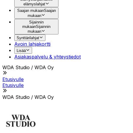
elämyslahjat
Saajan mukaan
Saajan
mukaan
Sijainnin
mukaan
Sijainnin
mukaan
Synttärilahjat
Avoin lahjakortti
Lisää
Asiakaspalvelu & yhteystiedot
WDA Studio / WDA Oy
Etusivulle
Etusivulle
WDA Studio / WDA Oy