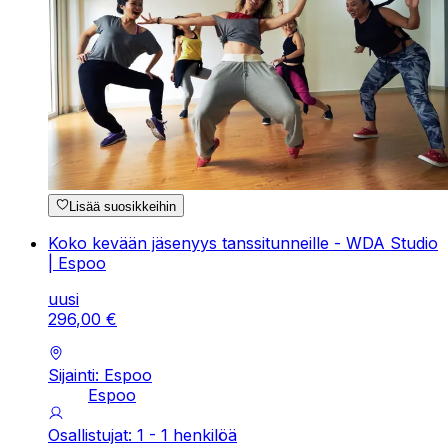
Lisää suosikkeihin
Koko kevään jäsenyys tanssitunneille - WDA Studio
| Espoo
uusi
296
,
00
€
Sijainti: Espoo
Espoo
Osallistujat: 1 - 1 henkilöä