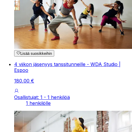
Lisää suosikkeihin
4 viikon jäsenyys tanssitunneille - WDA Studio |
Espoo
180
,
00
€
Osallistujat: 1 - 1 henkilöä
1 henkilölle