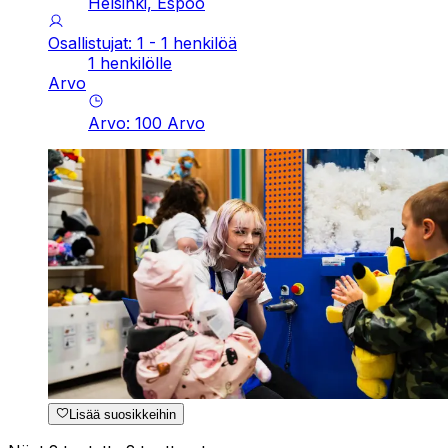
Helsinki, Espoo
Osallistujat: 1 - 1 henkilöä
1 henkilölle
Arvo
Arvo
:
100
Arvo
Lisää suosikkeihin