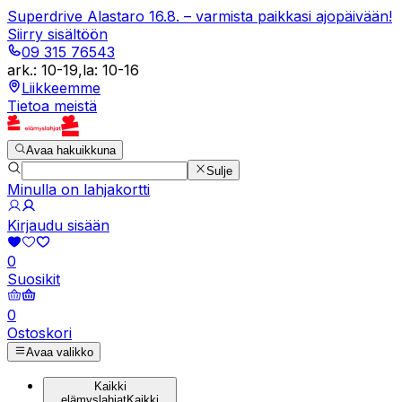
Superdrive Alastaro 16.8. – varmista paikkasi ajopäivään!
Siirry sisältöön
09 315 76543
ark.
:
10-19
,
la
:
10-16
Liikkeemme
Tietoa meistä
Avaa hakuikkuna
Sulje
Minulla on lahjakortti
Kirjaudu sisään
0
Suosikit
0
Ostoskori
Avaa valikko
Kaikki
elämyslahjat
Kaikki