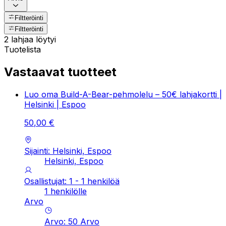
Filtteröinti
Filtteröinti
2 lahjaa löytyi
Tuotelista
Vastaavat tuotteet
Luo oma Build-A-Bear-pehmolelu – 50€ lahjakortti |
Helsinki | Espoo
50
,
00
€
Sijainti: Helsinki, Espoo
Helsinki, Espoo
Osallistujat: 1 - 1 henkilöä
1 henkilölle
Arvo
Arvo
:
50
Arvo