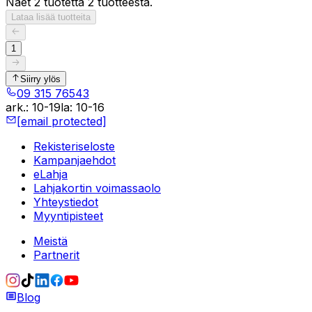
Näet 2 tuotetta 2 tuotteesta.
Lataa lisää tuotteita
1
Siirry ylös
09 315 76543
ark.
:
10-19
la
:
10-16
[email protected]
Rekisteriseloste
Kampanjaehdot
eLahja
Lahjakortin voimassaolo
Yhteystiedot
Myyntipisteet
Meistä
Partnerit
Blog