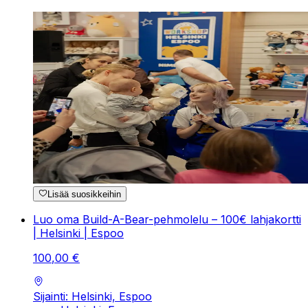
Lisää suosikkeihin
Luo oma Build-A-Bear-pehmolelu – 100€ lahjakortti
| Helsinki | Espoo
100
,
00
€
Sijainti: Helsinki, Espoo