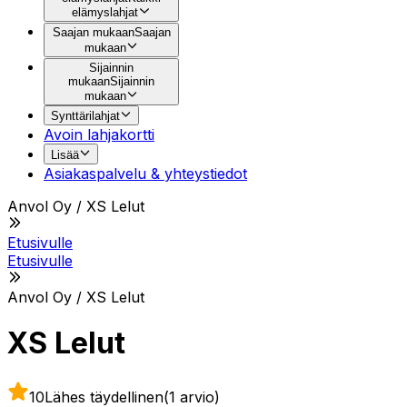
elämyslahjat
Saajan mukaan
Saajan
mukaan
Sijainnin
mukaan
Sijainnin
mukaan
Synttärilahjat
Avoin lahjakortti
Lisää
Asiakaspalvelu & yhteystiedot
Anvol Oy / XS Lelut
Etusivulle
Etusivulle
Anvol Oy / XS Lelut
XS Lelut
10
Lähes täydellinen
(1 arvio)